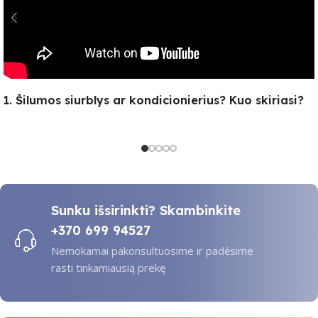
1. Šilumos siurblys ar kondicionierius? Kuo skiriasi?
Sunku išsirinkti? Skambinkite
+370 699 94527
Nemokamai pakonsultuosime ir padėsime
rasti tinkamiausią prekę