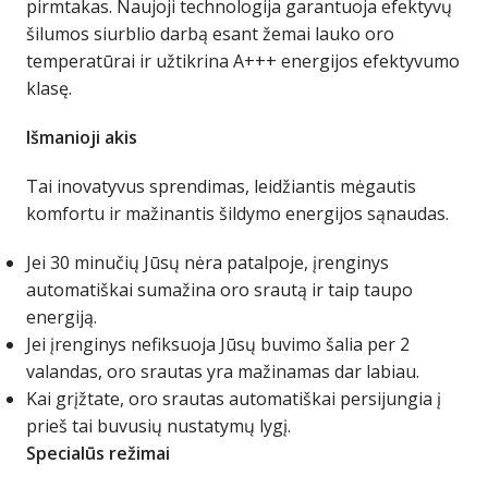
pirmtakas. Naujoji technologija garantuoja efektyvų
šilumos siurblio darbą esant žemai lauko oro
temperatūrai ir užtikrina A+++ energijos efektyvumo
klasę.
Išmanioji akis
Tai inovatyvus sprendimas, leidžiantis mėgautis
komfortu ir mažinantis šildymo energijos sąnaudas.
Jei 30 minučių Jūsų nėra patalpoje, įrenginys
automatiškai sumažina oro srautą ir taip taupo
energiją.
Jei įrenginys nefiksuoja Jūsų buvimo šalia per 2
valandas, oro srautas yra mažinamas dar labiau.
Kai grįžtate, oro srautas automatiškai persijungia į
prieš tai buvusių nustatymų lygį.
Specialūs režimai