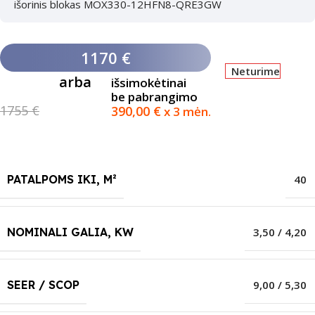
išorinis blokas MOX330-12HFN8-QRE3GW
1170 €
Neturime
arba
išsimokėtinai
be pabrangimo
1755 €
390,00
€
x 3 mėn.
PATALPOMS IKI, M²
40
NOMINALI GALIA, KW
3,50 / 4,20
SEER / SCOP
9,00 / 5,30