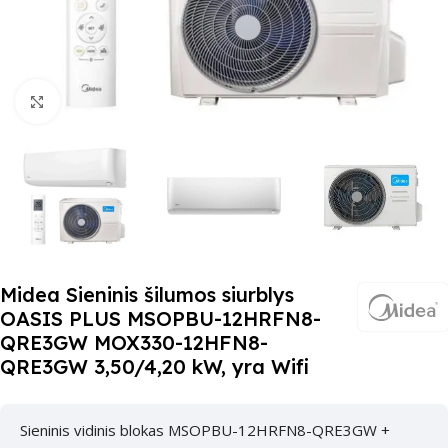
Paspauskite čia, kad padidinti
Midea Sieninis šilumos siurblys
OASIS PLUS MSOPBU-12HRFN8-
QRE3GW MOX330-12HFN8-
QRE3GW 3,50/4,20 kW, yra Wifi
Sieninis vidinis blokas MSOPBU-12HRFN8-QRE3GW +