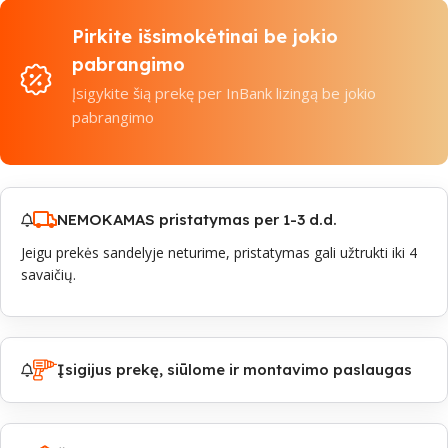
Pirkite išsimokėtinai be jokio
pabrangimo
Įsigykite šią prekę per InBank lizingą be jokio
pabrangimo
NEMOKAMAS pristatymas per 1-3 d.d.
Jeigu prekės sandelyje neturime, pristatymas gali užtrukti iki 4
savaičių.
Įsigijus prekę, siūlome ir montavimo paslaugas