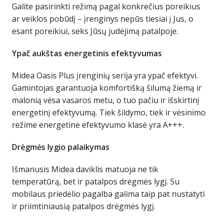
Galite pasirinkti režimą pagal konkrečius poreikius
ar veiklos pobūdį – įrenginys nepūs tiesiai į Jus, o
esant poreikiui, seks Jūsų judėjimą patalpoje.
Ypač aukštas energetinis efektyvumas
Midea Oasis Plus įrenginių serija yra ypač efektyvi.
Gamintojas garantuoja komfortišką šilumą žiemą ir
malonią vėsa vasaros metu, o tuo pačiu ir išskirtinį
energetinį efektyvumą. Tiek šildymo, tiek ir vėsinimo
režime energetinė efektyvumo klasė yra A+++.
Drėgmės lygio palaikymas
Išmanusis Midea daviklis matuoja ne tik
temperatūrą, bet ir patalpos drėgmės lygį. Su
mobilaus priedėlio pagalba galima taip pat nustatyti
ir priimtiniausią patalpos drėgmės lygį.