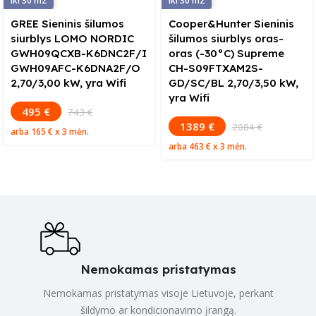
30
30
GREE Sieninis šilumos
Cooper&Hunter Sieninis
siurblys LOMO NORDIC
šilumos siurblys oras-
GWH09QCXB-K6DNC2F/I
oras (-30°C) Supreme
GWH09AFC-K6DNA2F/O
CH-S09FTXAM2S-
2,70/3,00 kW, yra Wifi
GD/SC/BL 2,70/3,50 kW,
yra Wifi
495 €
743 €
1389 €
2084 €
arba
165 €
x 3 mėn.
arba
463 €
x 3 mėn.
Nemokamas pristatymas
Nemokamas pristatymas visoje Lietuvoje, perkant
šildymo ar kondicionavimo įrangą.