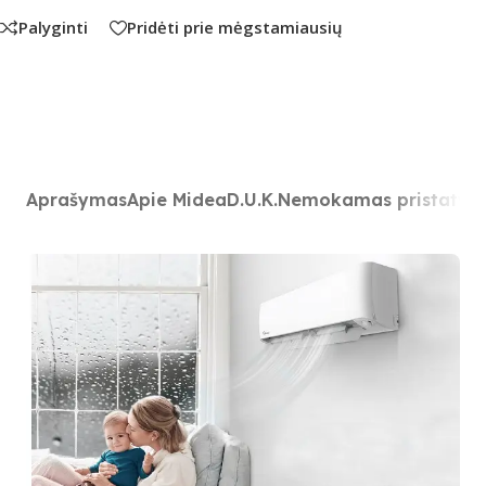
Palyginti
Pridėti prie mėgstamiausių
Aprašymas
Apie Midea
D.U.K.
Nemokamas pristatym