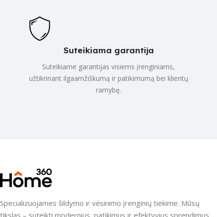
Suteikiama garantija
Suteikiame garantijas visiems įrenginiams,
užtikrinant ilgaamžiškumą ir patikimumą bei klientų
ramybę.
Specializuojames šildymo ir vėsinimo įrenginių tiekime. Mūsų
tikslas – suteikti modernius, patikimus ir efektyvius sprendimus,