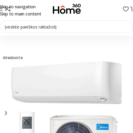
Skip to navigation
Skip to main content
džia
/
Šilumos siurbliai
/
Šilumos siurbliai Oras-oras
/
Sieniniai šilumos siurbliai
IŠPARDUOTA