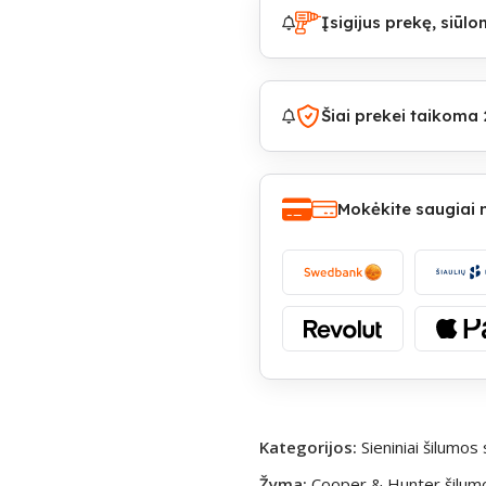
Įsigijus prekę, siū
Šiai prekei taikoma 
Mokėkite saugiai
Kategorijos:
Sieniniai šilumos s
Žyma:
Cooper & Hunter šilumos