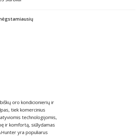
 mėgstamiausių
iškų oro kondicionierių ir
lpas, tiek komercinius
atyviomis technologijomis,
kybę ir komfortą, siūlydamas
r&Hunter yra populiarus