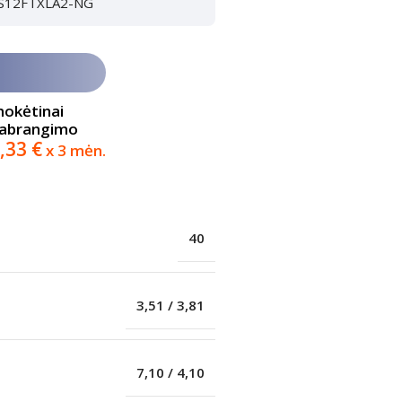
CH-S12FTXLA2-NG
mokėtinai
pabrangimo
,33
€
x 3 mėn.
40
3,51 / 3,81
7,10 / 4,10