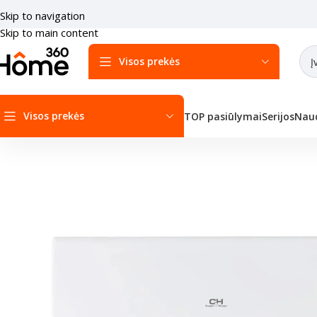
Skip to navigation
Skip to main content
Visos prekės
Visos prekės
TOP pasiūlymai
Serijos
Naud
Pradžia
/
Šilumos siurbliai
/
Šilumos siurbliai Oras-oras
/
Sieniniai šilu