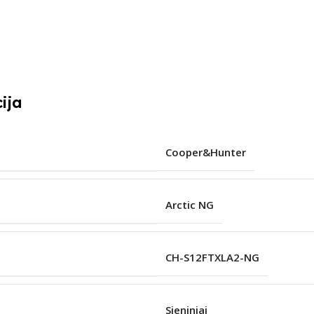
ija
Cooper&Hunter
Arctic NG
CH-S12FTXLA2-NG
Sieniniai