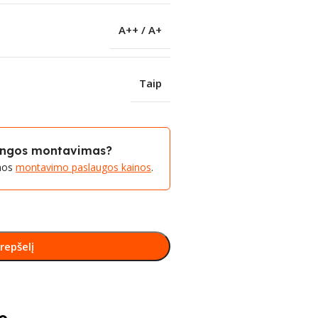
A++ / A+
Taip
rangos montavimas?
amos
montavimo paslaugos kainos
.
krepšelį