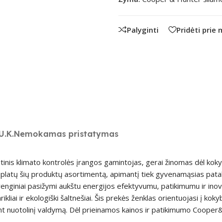
Palyginti
Pridėti prie
U.K.
Nemokamas pristatymas
nis klimato kontrolės įrangos gamintojas, gerai žinomas dėl kokyb
lo platų šių produktų asortimentą, apimantį tiek gyvenamąsias pata
nginiai pasižymi aukštu energijos efektyvumu, patikimumu ir inov
arikliai ir ekologiški šaltnešiai. Šis prekės ženklas orientuojasi į ko
ant nuotolinį valdymą. Dėl prieinamos kainos ir patikimumo Coope