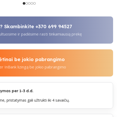
ti? Skambinkite
+370 699 94527
tuosime ir padėsime rasti tinkamiausią prekę
kėtinai be jokio pabrangimo
per InBank lizingą be jokio pabrangimo
mas per 1-3 d.d.
e, pristatymas gali užtrukti iki 4 savaičių.