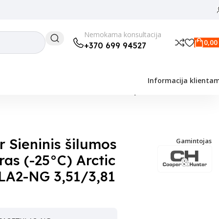
Nemokama konsultacija
0,0
+370 699 94527
Informacija klienta
) Arctic NG CH-S12FTXLA2-NG 3,51/3,81 kW, yra Wifi
 Sieninis šilumos
Gamintojas
ras (-25°C) Arctic
A2-NG 3,51/3,81