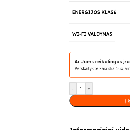
ENERGIJOS KLASĖ
WI-FI VALDYMAS
Ar Jums reikalingas į
Perskaitykite kaip skaičiuoj
-
+
Į 