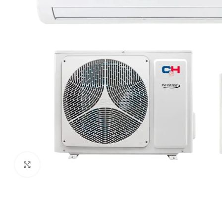
Paspauskite čia, kad padidinti