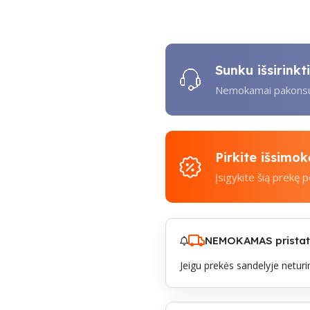
Sunku išsirink
Nemokamai pakonsul
Pirkite išsimo
Įsigykite šią prekę 
NEMOKAMAS pristaty
Jeigu prekės sandelyje neturim