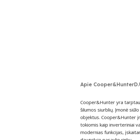
Apie Cooper&Hunter
D.
Cooper&Hunter yra tarptauti
šilumos siurblių. Įmonė siū
objektus. Cooper&Hunter įre
tokiomis kaip inverteriniai v
modernias funkcijas, įskait
daugelyje pasaulio rinkų.