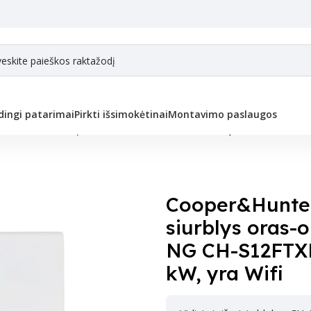
ingi patarimai
Pirkti išsimokėtinai
Montavimo paslaugos
mos siurbliai
/
Cooper&Hunter Sieninis šilumos siurblys oras-oras (-25°C
Cooper&Hunter
siurblys oras-o
NG CH-S12FTXL
kW, yra Wifi