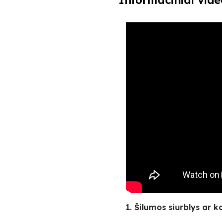
Informaciniai vide
1. Šilumos siurblys ar k