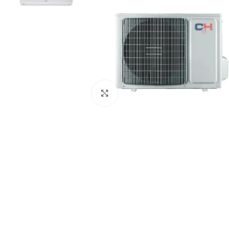
Paspauskite čia, kad padidinti