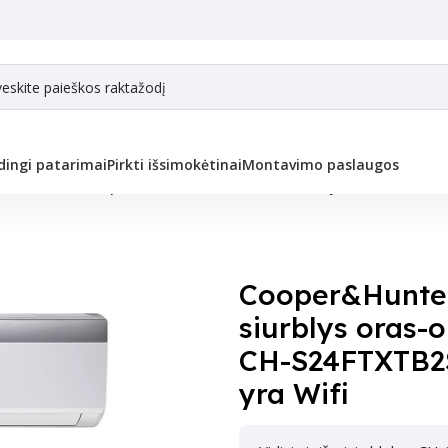
ingi patarimai
Pirkti išsimokėtinai
Montavimo paslaugos
mos siurbliai
/
Cooper&Hunter Sieninis šilumos siurblys oras-oras (-30°
Cooper&Hunter
siurblys oras-
CH-S24FTXTB2S
yra Wifi