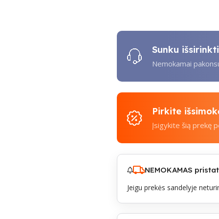
Sunku išsirink
Nemokamai pakonsul
Pirkite išsimo
Įsigykite šią prekę 
NEMOKAMAS pristaty
Jeigu prekės sandelyje neturim