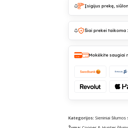
Įsigijus prekę, siū
Šiai prekei taikoma 
Mokėkite saugiai
Kategorijos:
Sieniniai šilumos s
Žyma:
Cooper & Hunter šilumos