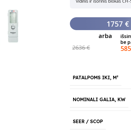
Vidinis ir išorinis blokas
1757 €
arba
išsi
be 
2636 €
585
PATALPOMS IKI, M²
NOMINALI GALIA, KW
SEER / SCOP