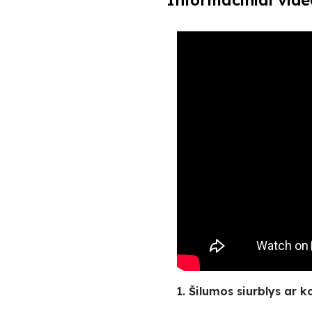
Informaciniai vide
1. Šilumos siurblys ar k