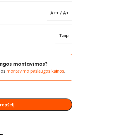
A++ / A+
Taip
rangos montavimas?
amos
montavimo paslaugos kainos
.
krepšelį