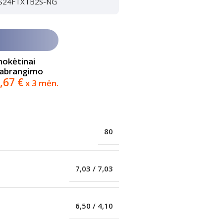
 CH-S24FTXTB2S-NG
mokėtinai
pabrangimo
,67
€
x 3 mėn.
80
7,03 / 7,03
6,50 / 4,10