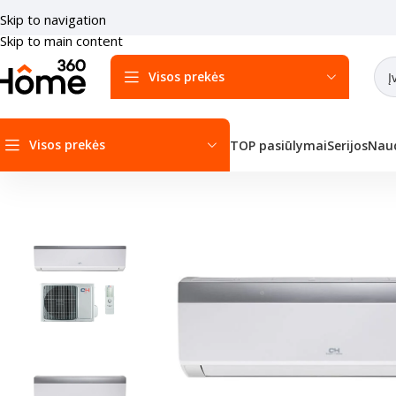
Skip to navigation
Skip to main content
Visos prekės
Visos prekės
TOP pasiūlymai
Serijos
Naud
Pradžia
/
Šilumos siurbliai
/
Šilumos siurbliai Oras-oras
/
Sieniniai šilu