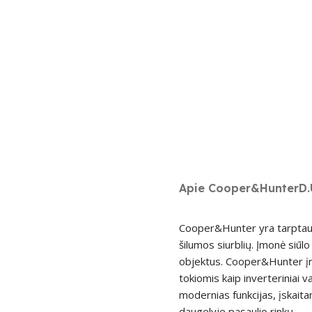
Apie Cooper&Hunter
D.
Cooper&Hunter yra tarptauti
šilumos siurblių. Įmonė siū
objektus. Cooper&Hunter įre
tokiomis kaip inverteriniai v
modernias funkcijas, įskait
daugelyje pasaulio rinkų.