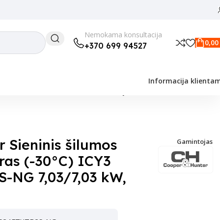
Nemokama konsultacija
0,0
+370 699 94527
Informacija klienta
C) ICY3 CH-S24FTXTB2S-NG 7,03/7,03 kW, yra Wifi
 Sieninis šilumos
Gamintojas
oras (-30°C) ICY3
-NG 7,03/7,03 kW,