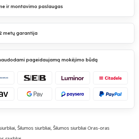
lome ir montavimo paslaugas
2 metų garantija
 naudodami pageidaujamą mokėjimo būdą
iurbliai
,
Šilumos siurbliai
,
Šilumos siurbliai Oras-oras
 siurbliai