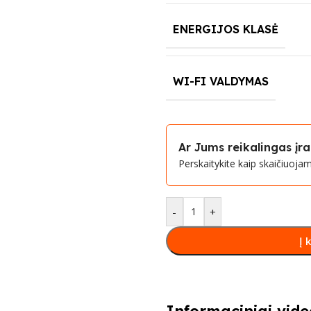
ENERGIJOS KLASĖ
WI-FI VALDYMAS
Ar Jums reikalingas į
Perskaitykite kaip skaičiuoj
-
+
Į 