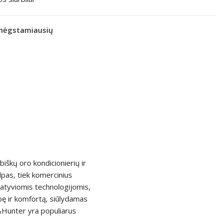
 mėgstamiausių
iškų oro kondicionierių ir
lpas, tiek komercinius
atyviomis technologijomis,
kybę ir komfortą, siūlydamas
r&Hunter yra populiarus