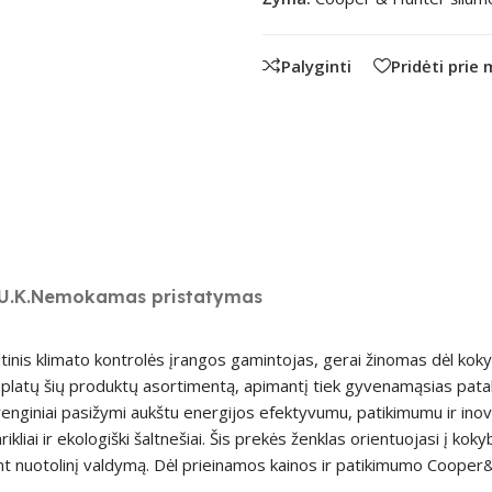
Palyginti
Pridėti prie
U.K.
Nemokamas pristatymas
nis klimato kontrolės įrangos gamintojas, gerai žinomas dėl kokyb
lo platų šių produktų asortimentą, apimantį tiek gyvenamąsias pata
nginiai pasižymi aukštu energijos efektyvumu, patikimumu ir inov
arikliai ir ekologiški šaltnešiai. Šis prekės ženklas orientuojasi į ko
ant nuotolinį valdymą. Dėl prieinamos kainos ir patikimumo Coope