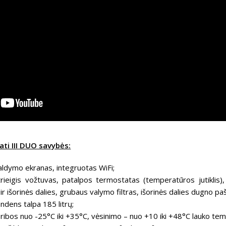
ati III DUO savybės:
valdymo ekranas, integruotas WiFi;
rieigis vožtuvas, patalpos termostatas (temperatūros jutiklis), 
s ir išorinės dalies, grubaus valymo filtras, išorinės dalies dugno pa
andens talpa 185 litrų;
ribos nuo -25°C iki +35°C, vėsinimo – nuo +10 iki +48°C lauko te