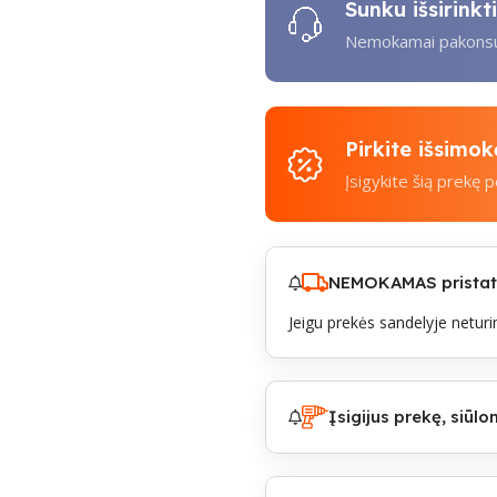
Sunku išsirink
Nemokamai pakonsul
Pirkite išsimo
Įsigykite šią prekę 
NEMOKAMAS pristaty
Jeigu prekės sandelyje neturim
Įsigijus prekę, siū