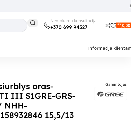
Nemokama konsultacija
0,0
+370 699 94527
Informacija klienta
KOM136670708158932846 15,5/13 kW
iurblys oras-
Gamintojas
TI III S1GRE-GRS-
/ NHH-
58932846 15,5/13