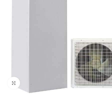
Paspauskite čia, kad padidinti