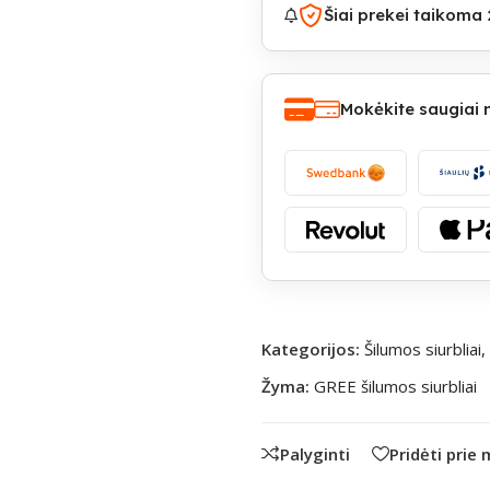
Šiai prekei taikoma 
Mokėkite saugiai
Kategorijos:
Šilumos siurbliai
,
Žyma:
GREE šilumos siurbliai
Palyginti
Pridėti prie