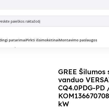
ingi patarimai
Pirkti išsimokėtinai
Montavimo paslaugos
mos siurblys oras-vanduo VERSATI III S1GRE-GRS-CQ4.0PDG-PD / NHH-
GREE Šilumos s
vanduo VERSA
CQ4.0PDG-PD 
KOM1366707081
kW