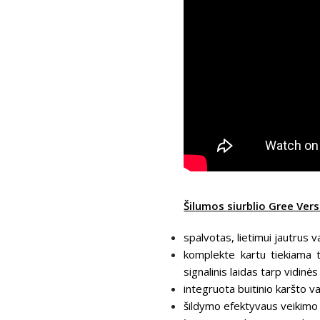
Šilumos siurblio Gree Vers
spalvotas, lietimui jautrus 
komplekte kartu tiekiama t
signalinis laidas tarp vidinė
integruota buitinio karšto v
šildymo efektyvaus veikimo 