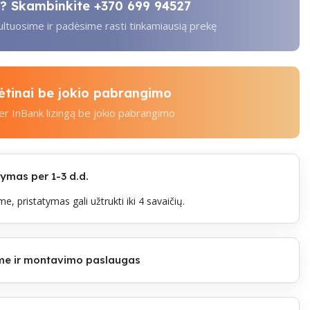
ti? Skambinkite
+370 699 94527
tuosime ir padėsime rasti tinkamiausią prekę
kėtinai be jokio pabrangimo
per InBank lizingą be jokio pabrangimo
mas per 1-3 d.d.
e, pristatymas gali užtrukti iki 4 savaičių.
lome ir montavimo paslaugas