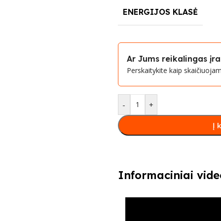
ENERGIJOS KLASĖ
Ar Jums reikalingas į
Perskaitykite kaip skaičiuoj
-
+
Į 
Informaciniai vide