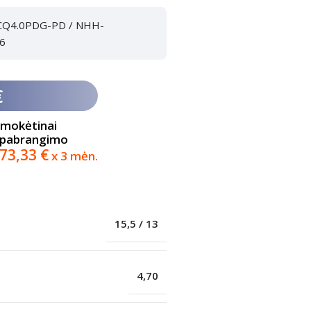
S-CQ4.0PDG-PD / NHH-
6
€
imokėtinai
 pabrangimo
73,33
€
x 3 mėn.
15,5 / 13
4,70