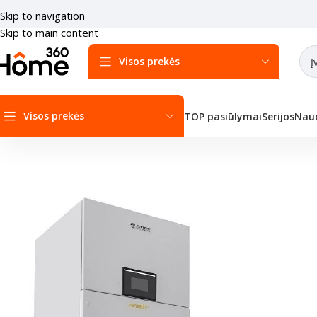
Skip to navigation
Skip to main content
Visos prekės
Visos prekės
TOP pasiūlymai
Serijos
Naud
Pradžia
/
Šilumos siurbliai
/
Šilumos siurbliai Oras-vanduo
/
GREE Šilu