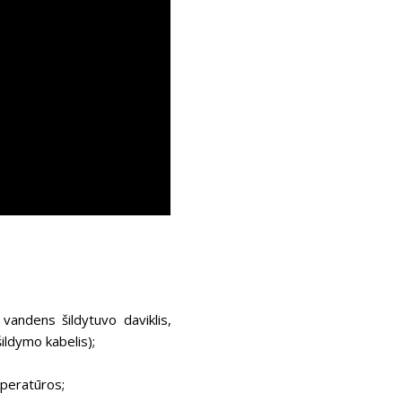
vandens šildytuvo daviklis,
šildymo kabelis);
mperatūros;