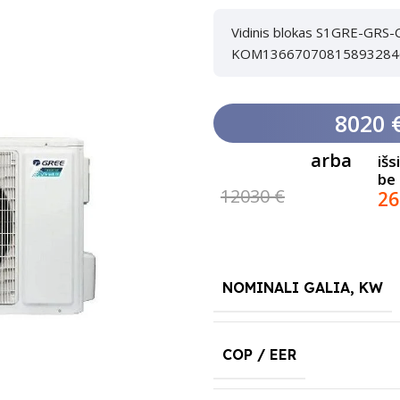
Vidinis blokas S1GRE-GR
KOM13667070815893284
8020 
arba
išs
be
12030 €
26
NOMINALI GALIA, KW
COP / EER