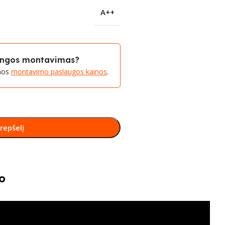
A++
rangos montavimas?
amos
montavimo paslaugos kainos
.
krepšelį
o