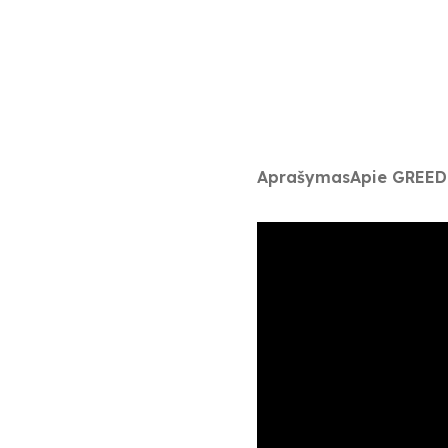
Aprašymas
Apie GREE
D