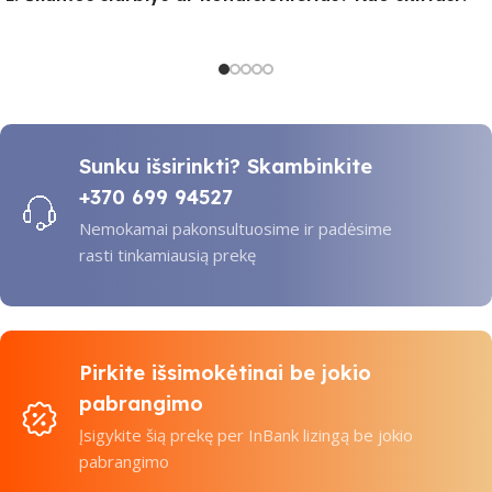
Sunku išsirinkti? Skambinkite
+370 699 94527
Nemokamai pakonsultuosime ir padėsime
rasti tinkamiausią prekę
Pirkite išsimokėtinai be jokio
pabrangimo
Įsigykite šią prekę per InBank lizingą be jokio
pabrangimo