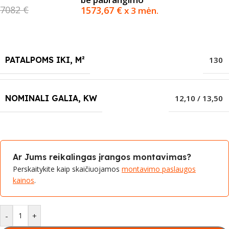
7082 €
1573,67
€
x 3 mėn.
PATALPOMS IKI, M²
130
NOMINALI GALIA, KW
12,10 / 13,50
Ar Jums reikalingas įrangos montavimas?
Perskaitykite kaip skaičiuojamos
montavimo paslaugos
kainos
.
-
+