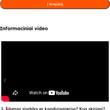
Į krepšelį
Informaciniai video
1. Šilumos siurblys ar kondicionierius? Kuo skiriasi?