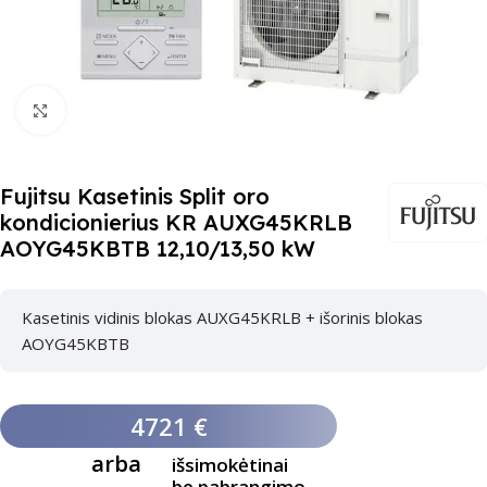
Paspauskite čia, kad padidinti
Fujitsu Kasetinis Split oro
kondicionierius KR AUXG45KRLB
AOYG45KBTB 12,10/13,50 kW
Kasetinis vidinis blokas AUXG45KRLB + išorinis blokas
AOYG45KBTB
4721 €
arba
išsimokėtinai
be pabrangimo