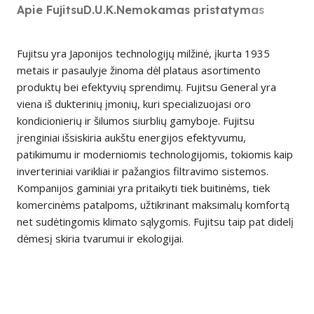
Apie Fujitsu
D.U.K.
Nemokamas pristatymas
Fujitsu yra Japonijos technologijų milžinė, įkurta 1935
metais ir pasaulyje žinoma dėl plataus asortimento
produktų bei efektyvių sprendimų. Fujitsu General yra
viena iš dukterinių įmonių, kuri specializuojasi oro
kondicionierių ir šilumos siurblių gamyboje. Fujitsu
įrenginiai išsiskiria aukštu energijos efektyvumu,
patikimumu ir moderniomis technologijomis, tokiomis kaip
inverteriniai varikliai ir pažangios filtravimo sistemos.
Kompanijos gaminiai yra pritaikyti tiek buitinėms, tiek
komercinėms patalpoms, užtikrinant maksimalų komfortą
net sudėtingomis klimato sąlygomis. Fujitsu taip pat didelį
dėmesį skiria tvarumui ir ekologijai.