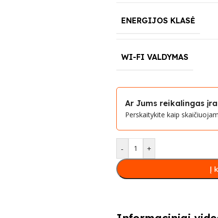
ENERGIJOS KLASĖ
WI-FI VALDYMAS
Ar Jums reikalingas į
Perskaitykite kaip skaičiuoj
-
+
Į 