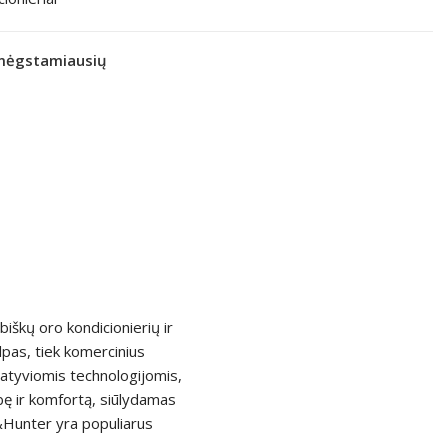
 mėgstamiausių
iškų oro kondicionierių ir
lpas, tiek komercinius
atyviomis technologijomis,
kybę ir komfortą, siūlydamas
r&Hunter yra populiarus