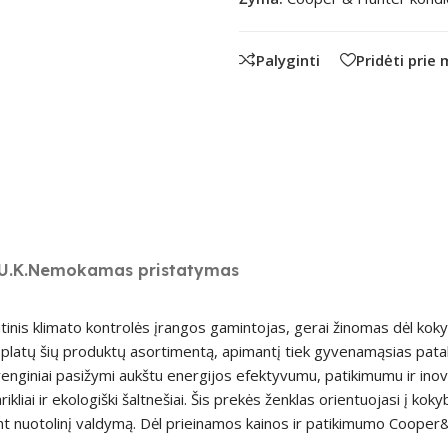
Palyginti
Pridėti prie
U.K.
Nemokamas pristatymas
nis klimato kontrolės įrangos gamintojas, gerai žinomas dėl kokyb
lo platų šių produktų asortimentą, apimantį tiek gyvenamąsias pata
nginiai pasižymi aukštu energijos efektyvumu, patikimumu ir inov
arikliai ir ekologiški šaltnešiai. Šis prekės ženklas orientuojasi į ko
ant nuotolinį valdymą. Dėl prieinamos kainos ir patikimumo Coope