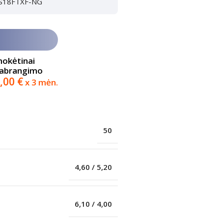
CH-S18FTXF-NG
mokėtinai
pabrangimo
,00
€
x 3 mėn.
50
4,60 / 5,20
6,10 / 4,00