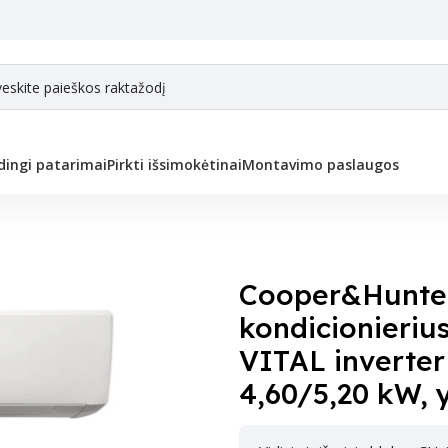
ingi patarimai
Pirkti išsimokėtinai
Montavimo paslaugos
r Sieninis oro kondicionierius VITAL inverter VITAL inverter CH-S18FT
Cooper&Hunter
kondicionieriu
VITAL inverte
4,60/5,20 kW, 