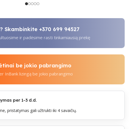
ti? Skambinkite
+370 699 94527
tuosime ir padėsime rasti tinkamiausią prekę
kėtinai be jokio pabrangimo
per InBank lizingą be jokio pabrangimo
mas per 1-3 d.d.
e, pristatymas gali užtrukti iki 4 savaičių.