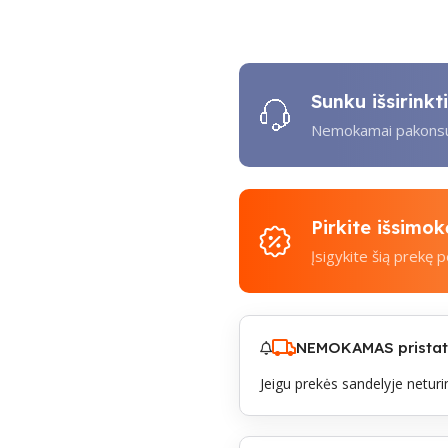
Sunku išsirink
Nemokamai pakonsul
Pirkite išsimo
Įsigykite šią prekę 
NEMOKAMAS pristaty
Jeigu prekės sandelyje neturim