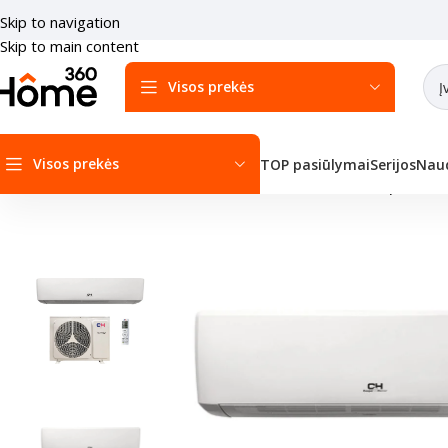
Skip to navigation
Skip to main content
Visos prekės
Visos prekės
TOP pasiūlymai
Serijos
Naud
Pradžia
/
Oro kondicionieriai
/
Sieniniai kondicionieriai
/
Cooper&Hunte