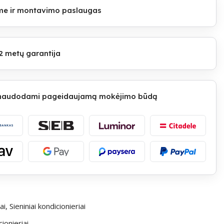
lome ir montavimo paslaugas
2 metų garantija
 naudodami pageidaujamą mokėjimo būdą
ai
,
Sieniniai kondicionieriai
ionieriai