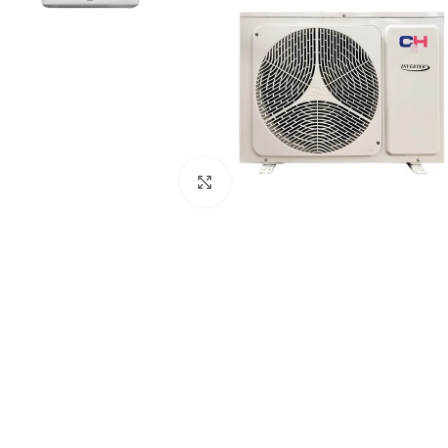
Paspauskite čia, kad padidinti