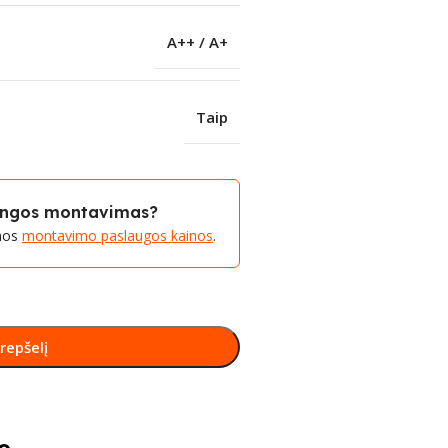
A++ / A+
Taip
rangos montavimas?
amos
montavimo paslaugos kainos
.
krepšelį