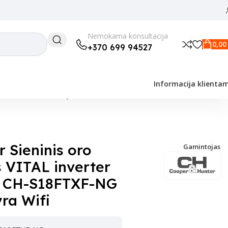
Nemokama konsultacija
0,0
+370 699 94527
Informacija klienta
XF-NG 4,60/5,20 kW, yra Wifi
 Sieninis oro
Gamintojas
s VITAL inverter
r CH-S18FTXF-NG
yra Wifi