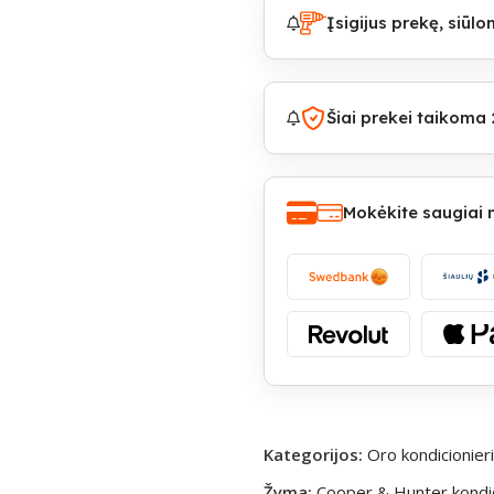
Įsigijus prekę, siū
Šiai prekei taikoma 
Mokėkite saugiai
Kategorijos:
Oro kondicionieri
Žyma:
Cooper & Hunter kondic