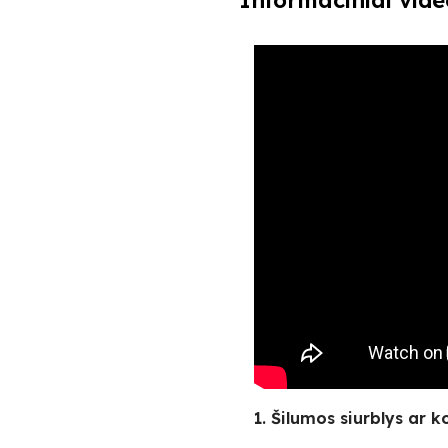
Informaciniai vide
1. Šilumos siurblys ar k