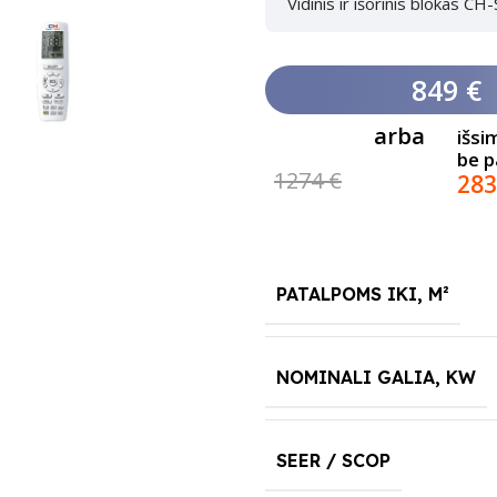
Vidinis ir išorinis blokas 
849 €
arba
išsi
be 
1274 €
283
PATALPOMS IKI, M²
NOMINALI GALIA, KW
SEER / SCOP