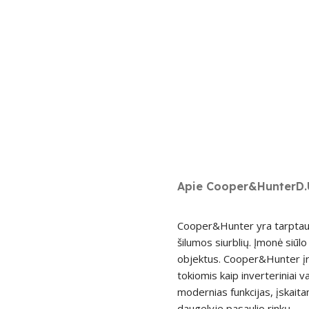
Apie Cooper&Hunter
D.
Cooper&Hunter yra tarptauti
šilumos siurblių. Įmonė siū
objektus. Cooper&Hunter įre
tokiomis kaip inverteriniai v
modernias funkcijas, įskait
daugelyje pasaulio rinkų.