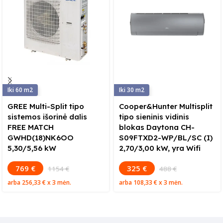
60
30
GREE Multi-Split tipo
Cooper&Hunter Multisplit
sistemos išorinė dalis
tipo sieninis vidinis
FREE MATCH
blokas Daytona CH-
GWHD(18)NK6OO
S09FTXD2-WP/BL/SC (I)
5,30/5,56 kW
2,70/3,00 kW, yra Wifi
769 €
325 €
1154 €
488 €
arba
256,33 €
x 3 mėn.
arba
108,33 €
x 3 mėn.