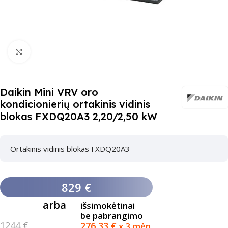
Paspauskite čia, kad padidinti
Daikin Mini VRV oro
kondicionierių ortakinis vidinis
blokas FXDQ20A3 2,20/2,50 kW
Ortakinis vidinis blokas FXDQ20A3
829 €
arba
išsimokėtinai
be pabrangimo
1244 €
276,33
€
x 3 mėn.