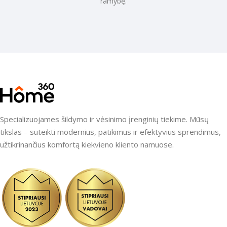
ramybę.
Specializuojames šildymo ir vėsinimo įrenginių tiekime. Mūsų
tikslas – suteikti modernius, patikimus ir efektyvius sprendimus,
užtikrinančius komfortą kiekvieno kliento namuose.