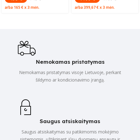
arba
165 €
x 3 mėn.
arba
399,67 €
x 3 mėn.
Nemokamas pristatymas
Nemokamas pristatymas visoje Lietuvoje, perkant
šildymo ar kondicionavimo įrangą.
Saugus atsiskaitymas
Saugus atsiskaitymas su patikimomis mokėjimo
sistemomis, užtikrinant jūsų duomenų apsaugą ir