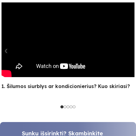
1. Šilumos siurblys ar kondicionierius? Kuo skiriasi?
Sunku išsirinkti? Skambinkite