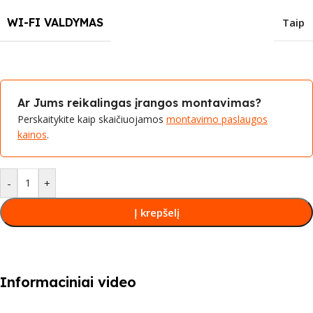
WI-FI VALDYMAS
Taip
Ar Jums reikalingas įrangos montavimas?
Perskaitykite kaip skaičiuojamos
montavimo paslaugos
kainos
.
-
+
Į krepšelį
Informaciniai video