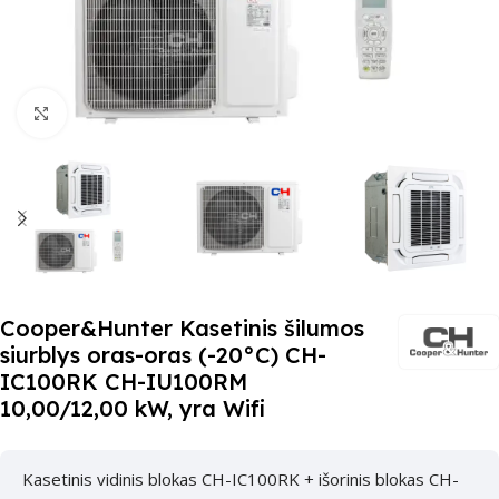
Paspauskite čia, kad padidinti
Cooper&Hunter Kasetinis šilumos
siurblys oras-oras (-20°C) CH-
IC100RK CH-IU100RM
10,00/12,00 kW, yra Wifi
Kasetinis vidinis blokas CH-IC100RK + išorinis blokas CH-