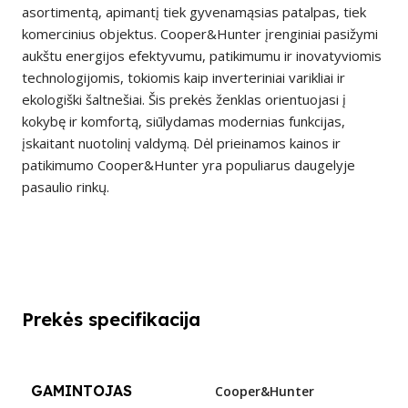
asortimentą, apimantį tiek gyvenamąsias patalpas, tiek
komercinius objektus. Cooper&Hunter įrenginiai pasižymi
aukštu energijos efektyvumu, patikimumu ir inovatyviomis
technologijomis, tokiomis kaip inverteriniai varikliai ir
ekologiški šaltnešiai. Šis prekės ženklas orientuojasi į
kokybę ir komfortą, siūlydamas modernias funkcijas,
įskaitant nuotolinį valdymą. Dėl prieinamos kainos ir
patikimumo Cooper&Hunter yra populiarus daugelyje
pasaulio rinkų.
Prekės specifikacija
GAMINTOJAS
Cooper&Hunter