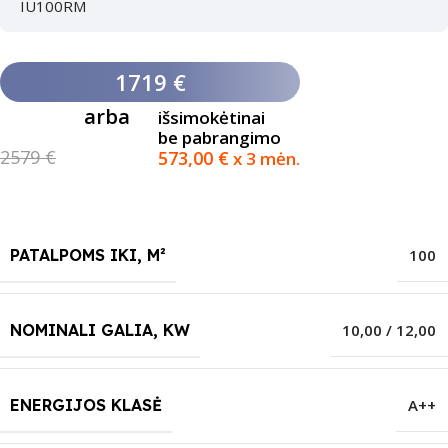
IU100RM
1719 €
arba
išsimokėtinai
be pabrangimo
2579 €
573,00
€
x 3 mėn.
PATALPOMS IKI, M²
100
NOMINALI GALIA, KW
10,00 / 12,00
ENERGIJOS KLASĖ
A++