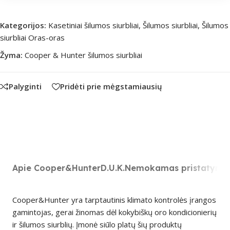
Kategorijos:
Kasetiniai šilumos siurbliai
,
Šilumos siurbliai
,
Šilumos
siurbliai Oras-oras
Žyma:
Cooper & Hunter šilumos siurbliai
Palyginti
Pridėti prie mėgstamiausių
Apie Cooper&Hunter
D.U.K.
Nemokamas pristatyma
Cooper&Hunter yra tarptautinis klimato kontrolės įrangos
gamintojas, gerai žinomas dėl kokybiškų oro kondicionierių
ir šilumos siurblių. Įmonė siūlo platų šių produktų