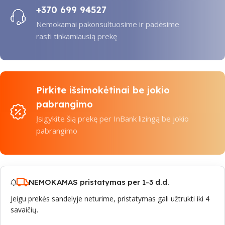
+370 699 94527
Nemokamai pakonsultuosime ir padėsime
rasti tinkamiausią prekę
Pirkite išsimokėtinai be jokio
pabrangimo
Įsigykite šią prekę per InBank lizingą be jokio
pabrangimo
NEMOKAMAS pristatymas per 1-3 d.d.
Jeigu prekės sandelyje neturime, pristatymas gali užtrukti iki 4
savaičių.