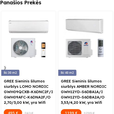
Panašios Prekės
30
40
GREE Sieninis šilumos
GREE Sieninis šilumos
siurblys LOMO NORDIC
siurblys AMBER NORDIC
GWH09QCXB-K6DNC2F/I
GWH12YD-S6DBA1A/I
GWH09AFC-K6DNA2F/O
GWH12YD-S6DBA2A/O
2,70/3,00 kW, yra Wifi
3,53/4,20 kW, yra Wifi
495 €
1199 €
743 €
1799 €