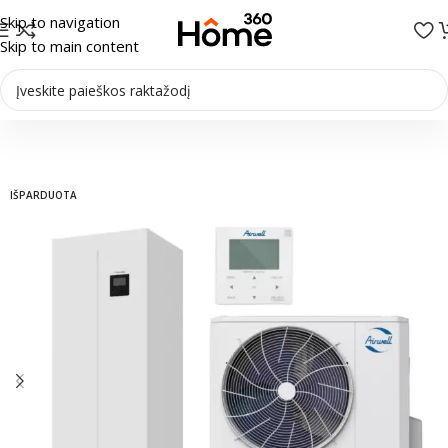
Skip to navigation
Skip to main content
Pradžia
/
Šilumos siurbliai
/
Šilumos siurbliai Oras-vanduo
IŠPARDUOTA