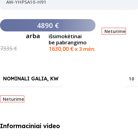
AW-YHPSA10-H91
4890 €
Neturime
arba
išsimokėtinai
be pabrangimo
7335 €
1630,00
€
x 3 mėn.
NOMINALI GALIA, KW
10
Neturime
Informaciniai video