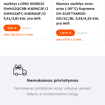
siurblys LOMO NORDIC
šilumos siurblys oras-
GWH12QCXB-K6DNC2F/I
oras (-30°C) Supreme
GWH12AFC-K6DNA2F/O
CH-S12FTXAM2S-
3,51/3,81 kW, yra Wifi
GD/SC/BL 3,53/4,20 kW,
yra Wifi
550 €
825 €
1419 €
2129 €
arba
183,33 €
x 3 mėn.
arba
473 €
x 3 mėn.
Nemokamas pristatymas
Nemokamas pristatymas visoje Lietuvoje, perkant
šildymo ar kondicionavimo įrangą.