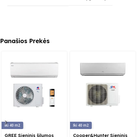
Panašios Prekės
40
40
GREE Sieninis šilumos
Cooper&Hunter Sieninis