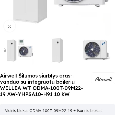
Paspauskite čia, kad padidinti
Airwell Šilumos siurblys oras-
vanduo su integruotu boileriu
WELLEA WT ODMA-100T-09M22-
19 AW-YHPSA10-H91 10 kW
Vidinis blokas ODMA-100T-09M22-19 + Išorinis blokas