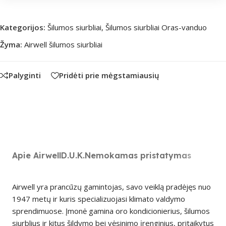
Kategorijos:
Šilumos siurbliai
,
Šilumos siurbliai Oras-vanduo
Žyma:
Airwell šilumos siurbliai
Palyginti
Pridėti prie mėgstamiausių
Apie Airwell
D.U.K.
Nemokamas pristatymas
Airwell yra prancūzų gamintojas, savo veiklą pradėjęs nuo
1947 metų ir kuris specializuojasi klimato valdymo
sprendimuose. Įmonė gamina oro kondicionierius, šilumos
siurblius ir kitus šildymo bei vėsinimo įrenginius, pritaikytus