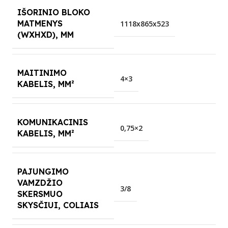
IŠORINIO BLOKO
MATMENYS
1118x865x523
(WXHXD), MM
MAITINIMO
4×3
KABELIS, MM²
KOMUNIKACINIS
0,75×2
KABELIS, MM²
PAJUNGIMO
VAMZDŽIO
3/8
SKERSMUO
SKYSČIUI, COLIAIS