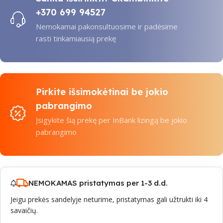
+370 699 94527
Nemokamai pakonsultuosime ir padėsime
rasti tinkamiausią prekę
Pirkite išsimokėtinai be jokio
pabrangimo
Įsigykite šią prekę per InBank lizingą be jokio
pabrangimo
NEMOKAMAS pristatymas per 1-3 d.d.
Jeigu prekės sandelyje neturime, pristatymas gali užtrukti iki 4
savaičių.