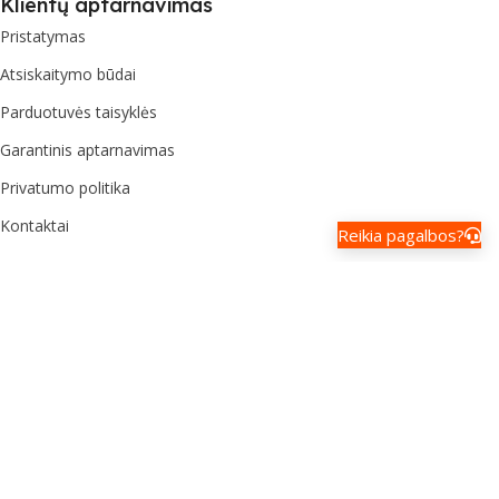
Klientų aptarnavimas
Pristatymas
Atsiskaitymo būdai
Parduotuvės taisyklės
Garantinis aptarnavimas
Privatumo politika
Kontaktai
Reikia pagalbos?
Naujienlaiškis
Sužinokite apie nuolaidas ir pasiūlymus!
Įveskite el. pašto adresą
Prenumeruoti