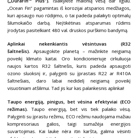
(„DuraFin™ Plus“).
Išlaikykite malonią vėsą dar ilgiau.
„Ocean Fin“ pagamintas iš korozijai atsparios medžiagos,
kuri apsaugo nuo rūdijimo, o tai padeda palaikyti optimalų
šilumokaičio darbą. Neįtikėtinas atsparumas rūdims
įrodytas pasitelkiant 480 val. druskos purškimo bandymą.
Aplinkai nekenkiantis vėsintuvas (R32
šaltnešis).
Apsaugokite planetą – mažinkite neigiamą
poveikį klimato kaitai. Oro kondicionieriuje cirkuliuoja
naujos kartos R32 šaltnešis, kuris padeda apsaugoti
ozono sluoksnį ir, palyginti su įprastais R22 ar R410A
šaltnešiais, daro labai nedidelį neigiamą poveikį
visuotiniam atšilimui. Tad jis kur kas palankesnis aplinkai!
Taupo energiją, pinigus, bet vėsina efektyviai (ECO
režimas).
Taupo energiją, bet vis tiek palaiko vėsą.
Palyginti su įprastu režimu, ECO režimu naudojama mažiau
kompresoriaus galios, taigi sumažėja energijos
suvartojimas. Kai lauke nėra itin karšta, galima vėsinti