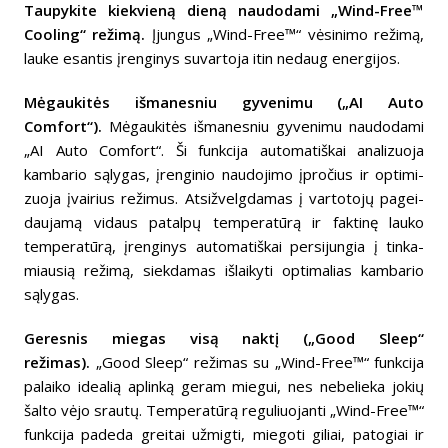
Taupy­­kite kiek­vieną dieną naudo­dami „Wind-Free™
Cooling“ režimą.
Įjun­­gus „Wind-Free™“ vėsi­nimo režimą,
lauke esan­tis įren­gi­nys suva­r­toja itin nedaug ener­gi­jos.
Mėgau­ki­tės išma­ne­s­niu gyve­nimu („AI Auto
Comfort“).
Mėgau­ki­tės išma­ne­s­niu gyve­nimu naudo­dami
„AI Auto Comfort“. Ši funk­cija auto­­ma­ti­š­kai anali­zuoja
kamba­­rio sąly­gas, įren­gi­nio naudo­jimo įpro­čius ir opti­mi­
zuoja įvai­rius reži­mus. Atsi­žvelg­da­mas į varto­tojų pagei­
dau­jamą vidaus patalpų tempe­ra­tūrą ir faktinę lauko
tempe­ra­tūrą, įren­gi­nys auto­ma­tiš­kai persi­jun­gia į tinka­
miau­sią režimą, siek­da­mas išlai­kyti opti­ma­lias kamba­rio
sąly­gas.
Geresnis miegas visą naktį („Good Sleep“
režimas).
„Good Sleep“ režimas su „Wind-Free™“ funkcija
palaiko idealią aplinką geram miegui, nes nebelieka jokių
šalto vėjo srautų. Temperatūrą reguliuojanti „Wind-Free™“
funkcija padeda greitai užmigti, miegoti giliai, patogiai ir