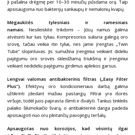
Ji pašalina drėgmę per 10–30 minučių pūsdama orą. Taip
apsisaugoma nuo bakterijų sankaupų ir nemalonių kvapų.
Mėgaukitės tylesniais ir ramesniais
namais.
Nesileiskite trikdomi – Jūsų namus galima
atvėsinti kur kas tyliau. Kompresorius sukuria galingą oro
srovę, tačiau veikia itin tyliai, nes jame įrengtas „Twin
Tube“ slopintuvas. Jis sumažina įrenginiui veikiant dideliu
pajėgumu oro srovės skleidžiamą triukšmą ir įrenginiui
veikiant nedideliu pajėgumu girdimus aplinkos garsus.
Lengvai valomas antibakterinis filtras („Easy Filter
Plus“).
Efektyvų oro kondicionieriaus darbą galima
užtikrinti įdedant mažiau pastangų. Filtrai yra išorės
viršuje, todėl juos paprasta išimti ir išvalyti. Tankus tinklelis
palaiko šilumokaičio švarą, o antibakterinė danga padeda
apsisaugoti nuo oru plintančių pavojingų teršalų.
Apsaugotas nuo korozijos, kad vėsintų ilgai