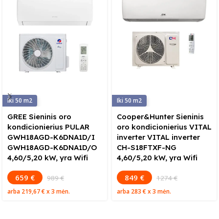
50
50
GREE Sieninis oro
Cooper&Hunter Sieninis
kondicionierius PULAR
oro kondicionierius VITAL
GWH18AGD-K6DNA1D/I
inverter VITAL inverter
GWH18AGD-K6DNA1D/O
CH-S18FTXF-NG
4,60/5,20 kW, yra Wifi
4,60/5,20 kW, yra Wifi
659 €
849 €
989 €
1274 €
arba
219,67 €
x 3 mėn.
arba
283 €
x 3 mėn.