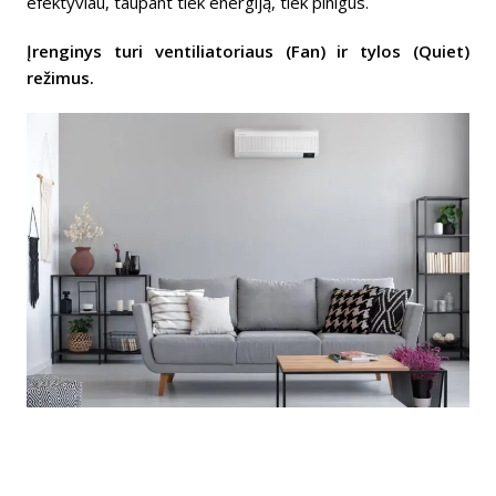
efektyviau, taupant tiek energiją, tiek pinigus.
Įrenginys turi ventiliatoriaus (Fan) ir tylos (Quiet)
režimus.