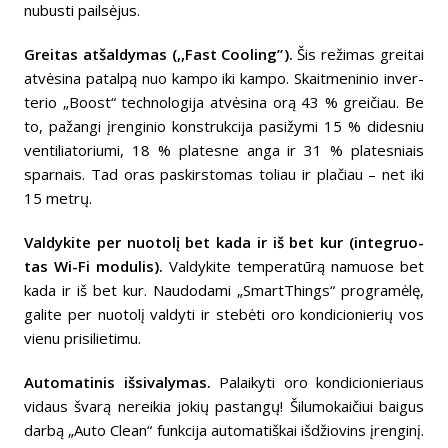
nubusti pailsėjus.
Grei­tas atšal­dy­mas (,,Fast Cooling”).
Šis reži­mas grei­tai
atvė­sina patalpą nuo kampo iki kampo. Skait­me­ni­nio inver­
te­rio „Boost“ tech­no­lo­gija atvė­sina orą 43 % grei­čiau. Be
to, pažangi įren­gi­nio konst­ruk­cija pasi­žymi 15 % dides­niu
venti­lia­to­riumi, 18 % platesne anga ir 31 % plates­niais
spar­nais. Tad oras paskirs­to­mas toliau ir plačiau – net iki
15 metrų.
Valdy­­kite per nuotolį bet kada ir iš bet kur (inte­gruo­
tas Wi-Fi modu­lis).
Valdy­­kite tempe­ra­tūrą namuose bet
kada ir iš bet kur. Naudo­dami „Sma­r­tThings“ prog­ra­mėlę,
galite per nuotolį valdyti ir stebėti oro kondi­cio­nie­­rių vos
vienu prisi­­lie­timu.
Automatinis išsivalymas.
Palaikyti oro kondicionieriaus
vidaus švarą nereikia jokių pastangų! Šilumokaičiui baigus
darbą „Auto Clean“ funkcija automatiškai išdžiovins įrenginį.