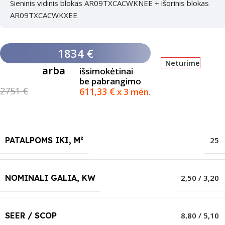
Sieninis vidinis blokas AR09TXCACWKNEE + išorinis blokas
AR09TXCACWKXEE
1834 €
Neturime
arba
išsimokėtinai
be pabrangimo
2751 €
611,33
€
x 3 mėn.
PATALPOMS IKI, M²
25
NOMINALI GALIA, KW
2,50 / 3,20
SEER / SCOP
8,80 / 5,10