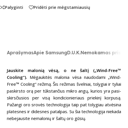
Palyginti
Pridėti prie mėgstamiausių
Aprašymas
Apie Samsung
D.U.K.
Nemokamas prista
Jaus­­kite malo­­nią vėsą, o ne šaltį („Wind-Free™
Cooling“).
Mėgau­ki­tės malo­­nia vėsa naudo­dami „Wind-
Free™ Cooling“ režimą. Šis reži­­mas švel­niai, toly­giai ir tyliai
paskirsto orą per tūks­tan­čius mikro ­angų, kurios yra pasi­
skirs­čiu­sios per visą kondi­cio­nie­riaus prie­kinį korpusą.
Pažangi oro srovės tech­­no­lo­gija taip pat toly­giau atvė­sina
plate­s­nes ir dide­s­nes pata­l­pas. Su šia tech­no­lo­gija niekada
nebe­jau­site nema­lo­nių ir šaltų oro gūsių.