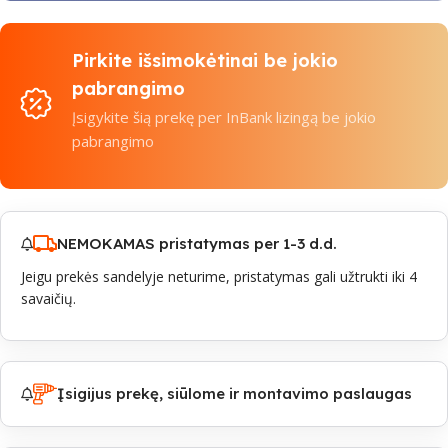
Pirkite išsimokėtinai be jokio
pabrangimo
Įsigykite šią prekę per InBank lizingą be jokio
pabrangimo
NEMOKAMAS pristatymas per 1-3 d.d.
Jeigu prekės sandelyje neturime, pristatymas gali užtrukti iki 4
savaičių.
Įsigijus prekę, siūlome ir montavimo paslaugas