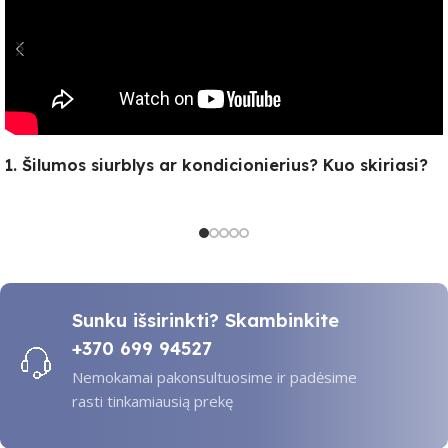
1. Šilumos siurblys ar kondicionierius? Kuo skiriasi?
Sunku išsirinkti? Skambinkite
+370 699 94527
Nemokamai pakonsultuosime ir padėsime
rasti tinkamiausią prekę