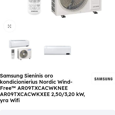
Paspauskite čia, kad padidinti
Samsung Sieninis oro
kondicionierius Nordic Wind-
Free™ AR09TXCACWKNEE
AR09TXCACWKXEE 2,50/3,20 kW,
yra Wifi