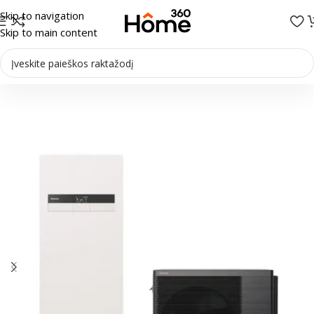
Skip to navigation
Skip to main content
Pradžia
/
Šilumos siurbliai
/
Šilumos siurbliai Oras-vanduo