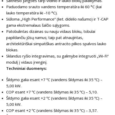
Šaltnešio jungties tarp vidinio ir lauko blokų palaikymas.
Paduodamo srauto vandens temperatūra iki 60 °C (kai
lauko temperatūra iki -10 °C).
Siūloma „High Performance“ (liet. didelio našumo) ir T-CAP
gama ekstremalaus šalčio sąlygoms.
Patobulintas dizainas su nauju vidaus bloku, tobulai
papildančiu jūsų namus; taip pat atnaujintas,
architektūriškai simpatiškas antracito pilkos spalvos lauko
blokas.
Sklandus ryšio integravimas, su galimybe integruoti „Wi-Fi“
modulį į vidaus įrenginį.
Techniniai duomenys:
Šildymo galia esant +7 ºC (vandens šildymas iki 35 ºС) –
5,00 kW.
COP esant +7 ºC (vandens šildymas iki 35 ºС) – 5,10.
Šildymo galia esant +2 ºC (vandens šildymas iki 35 ºС) –
5,00 kW.
COP esant +2 ºC (vandens šildymas iki 35 ºС) – 3,57.