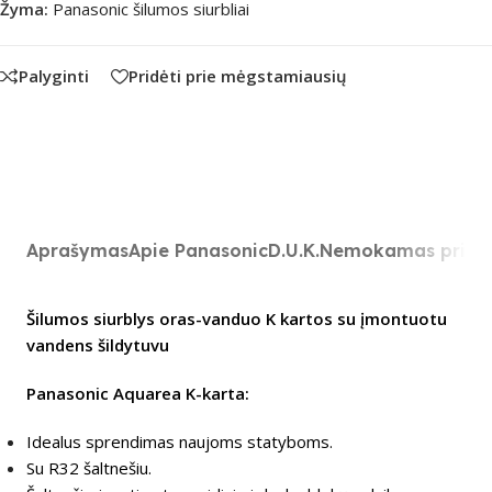
Žyma:
Panasonic šilumos siurbliai
Palyginti
Pridėti prie mėgstamiausių
Aprašymas
Apie Panasonic
D.U.K.
Nemokamas prist
Šilumos siurblys oras-vanduo K kartos su įmontuotu
vandens šildytuvu
Panasonic Aquarea K-karta:
Idealus sprendimas naujoms statyboms.
Su R32 šaltnešiu.