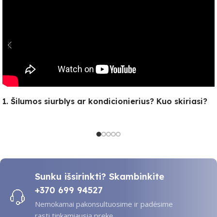
1. Šilumos siurblys ar kondicionierius? Kuo skiriasi?
Sunku išsirinkti? Skambinkite
+370 699 94527
Nemokamai pakonsultuosime ir padėsime
rasti tinkamiausią prekę