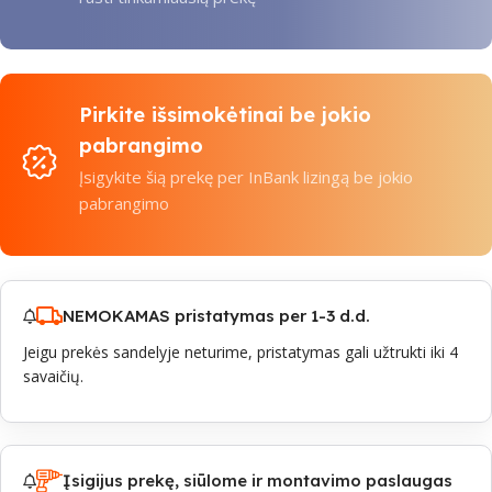
Pirkite išsimokėtinai be jokio
pabrangimo
Įsigykite šią prekę per InBank lizingą be jokio
pabrangimo
NEMOKAMAS pristatymas per 1-3 d.d.
Jeigu prekės sandelyje neturime, pristatymas gali užtrukti iki 4
savaičių.
Įsigijus prekę, siūlome ir montavimo paslaugas