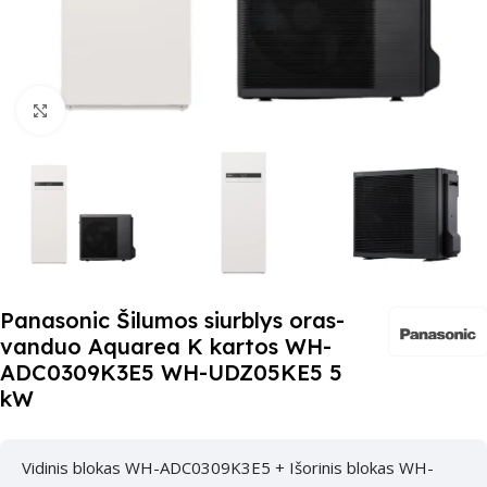
Paspauskite čia, kad padidinti
Panasonic Šilumos siurblys oras-
vanduo Aquarea K kartos WH-
ADC0309K3E5 WH-UDZ05KE5 5
kW
Vidinis blokas WH-ADC0309K3E5 + Išorinis blokas WH-