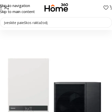
Skip to navigation
Skip to main content
Pradžia
/
Šilumos siurbliai
/
Šilumos siurbliai Oras-vanduo