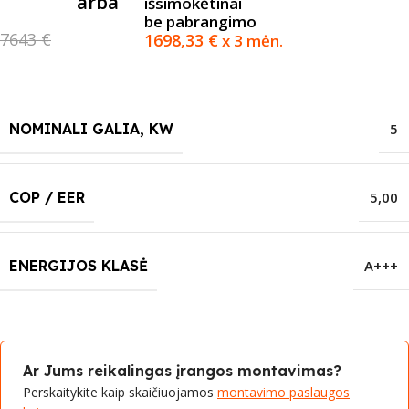
arba
išsimokėtinai
be pabrangimo
7643 €
1698,33
€
x 3 mėn.
NOMINALI GALIA, KW
5
COP / EER
5,00
ENERGIJOS KLASĖ
A+++
Ar Jums reikalingas įrangos montavimas?
Perskaitykite kaip skaičiuojamos
montavimo paslaugos