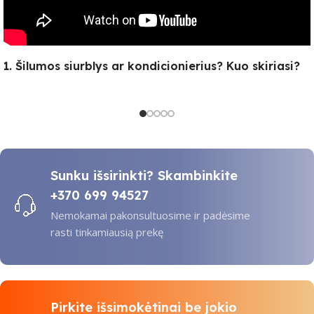
1. Šilumos siurblys ar kondicionierius? Kuo skiriasi?
Sunku išsirinkti? Skambinkite
+370 699 94527
Nemokamai pakonsultuosime ir padėsime
rasti tinkamiausią prekę
Pirkite išsimokėtinai be jokio