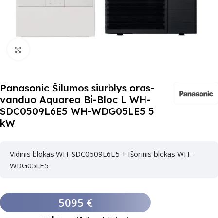
Paspauskite čia, kad padidinti
Panasonic Šilumos siurblys oras-
vanduo Aquarea Bi-Bloc L WH-
SDC0509L6E5 WH-WDG05LE5 5
kW
Vidinis blokas WH-SDC0509L6E5 + Išorinis blokas WH-
WDG05LE5
5095 €