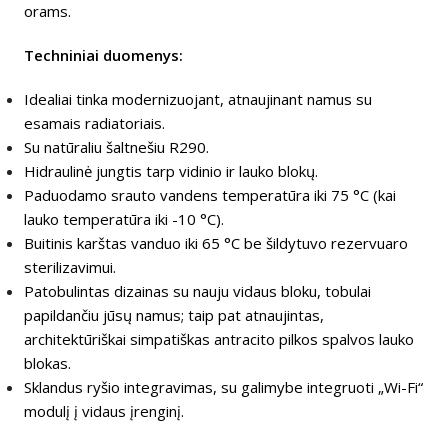
orams.
Techniniai duomenys:
Idealiai tinka modernizuojant, atnaujinant namus su
esamais radiatoriais.
Su natūraliu šaltnešiu R290.
Hidraulinė jungtis tarp vidinio ir lauko blokų.
Paduodamo srauto vandens temperatūra iki 75 °C (kai
lauko temperatūra iki -10 °C).
Buitinis karštas vanduo iki 65 °C be šildytuvo rezervuaro
sterilizavimui.
Patobulintas dizainas su nauju vidaus bloku, tobulai
papildančiu jūsų namus; taip pat atnaujintas,
architektūriškai simpatiškas antracito pilkos spalvos lauko
blokas.
Sklandus ryšio integravimas, su galimybe integruoti „Wi-Fi“
modulį į vidaus įrenginį.