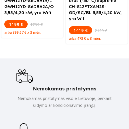
GWH12YD-S6DBA1A/I
oras (-30°C) Supreme
GWH12YD-S6DBA2A/O
CH-S12FTXAM2S-
3,53/4,20 kW, yra Wifi
GD/SC/BL 3,53/4,20 kW,
yra Wifi
1199 €
1799 €
1419 €
2129 €
arba
399,67 €
x 3 mėn.
arba
473 €
x 3 mėn.
Nemokamas pristatymas
Nemokamas pristatymas visoje Lietuvoje, perkant
šildymo ar kondicionavimo įrangą.