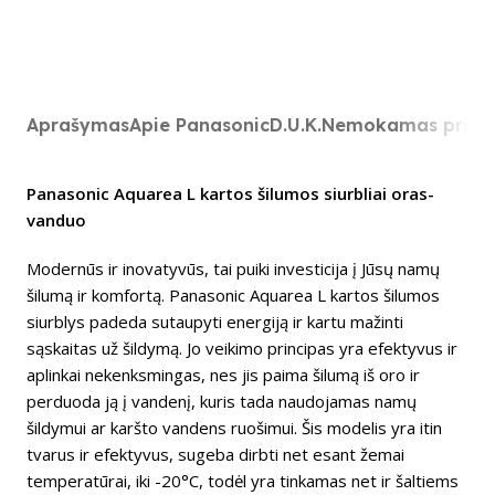
Aprašymas
Apie Panasonic
D.U.K.
Nemokamas prist
Panasonic Aquarea L kartos šilumos siurbliai oras-
vanduo
Modernūs ir inovatyvūs, tai puiki investicija į Jūsų namų
šilumą ir komfortą. Panasonic Aquarea L kartos šilumos
siurblys padeda sutaupyti energiją ir kartu mažinti
sąskaitas už šildymą. Jo veikimo principas yra efektyvus ir
aplinkai nekenksmingas, nes jis paima šilumą iš oro ir
perduoda ją į vandenį, kuris tada naudojamas namų
šildymui ar karšto vandens ruošimui. Šis modelis yra itin
tvarus ir efektyvus, sugeba dirbti net esant žemai
temperatūrai, iki -20°C, todėl yra tinkamas net ir šaltiems