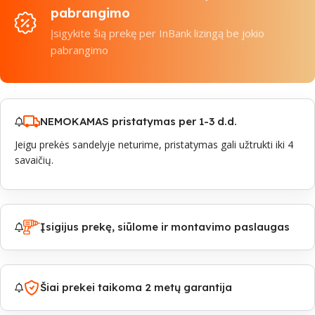
pabrangimo
Įsigykite šią prekę per InBank lizingą be jokio
pabrangimo
NEMOKAMAS pristatymas per 1-3 d.d.
Jeigu prekės sandelyje neturime, pristatymas gali užtrukti iki 4
savaičių.
Įsigijus prekę, siūlome ir montavimo paslaugas
Šiai prekei taikoma 2 metų garantija