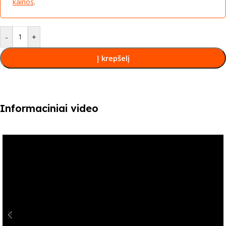
kainos
.
-
+
Į krepšelį
Informaciniai video