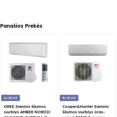
Panašios Prekės
40
40
GREE Sieninis šilumos
Cooper&Hunter Sieninis
siurblys AMBER NORDIC
šilumos siurblys oras-