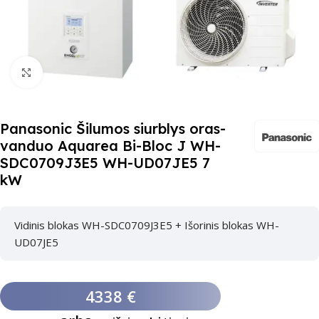
Paspauskite čia, kad padidinti
Panasonic Šilumos siurblys oras-
vanduo Aquarea Bi-Bloc J WH-
SDC0709J3E5 WH-UD07JE5 7
kW
Vidinis blokas WH-SDC0709J3E5 + Išorinis blokas WH-
UD07JE5
4338 €