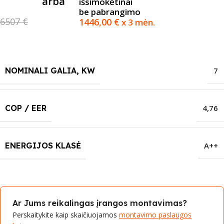
arba
išsimokėtinai
be pabrangimo
6507 €
1446,00
€
x 3 mėn.
NOMINALI GALIA, KW
7
COP / EER
4,76
ENERGIJOS KLASĖ
A++
Ar Jums reikalingas įrangos montavimas?
Perskaitykite kaip skaičiuojamos
montavimo paslaugos