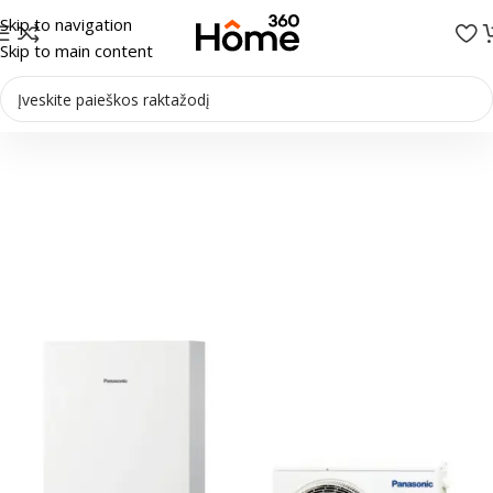
Skip to navigation
Skip to main content
Pradžia
/
Šilumos siurbliai
/
Šilumos siurbliai Oras-vanduo