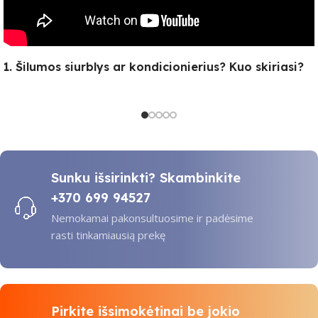
1. Šilumos siurblys ar kondicionierius? Kuo skiriasi?
Sunku išsirinkti? Skambinkite
+370 699 94527
Nemokamai pakonsultuosime ir padėsime
rasti tinkamiausią prekę
Pirkite išsimokėtinai be jokio