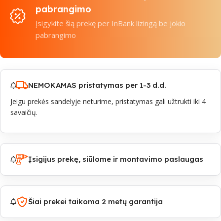
pabrangimo
Įsigykite šią prekę per InBank lizingą be jokio
pabrangimo
NEMOKAMAS pristatymas per 1-3 d.d.
Jeigu prekės sandelyje neturime, pristatymas gali užtrukti iki 4
savaičių.
Įsigijus prekę, siūlome ir montavimo paslaugas
Šiai prekei taikoma 2 metų garantija