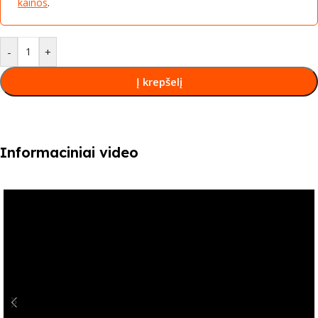
kainos
.
-
+
Į krepšelį
Informaciniai video