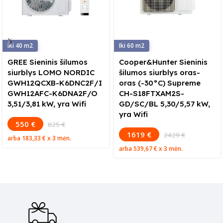
40
60
GREE Sieninis šilumos
Cooper&Hunter Sieninis
siurblys LOMO NORDIC
šilumos siurblys oras-
GWH12QCXB-K6DNC2F/I
oras (-30°C) Supreme
GWH12AFC-K6DNA2F/O
CH-S18FTXAM2S-
3,51/3,81 kW, yra Wifi
GD/SC/BL 5,30/5,57 kW,
yra Wifi
550 €
825 €
1619 €
2429 €
arba
183,33 €
x 3 mėn.
arba
539,67 €
x 3 mėn.