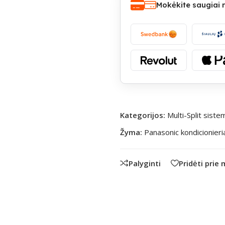
Mokėkite saugiai
Kategorijos:
Multi-Split sist
Žyma:
Panasonic kondicionieri
Palyginti
Pridėti prie