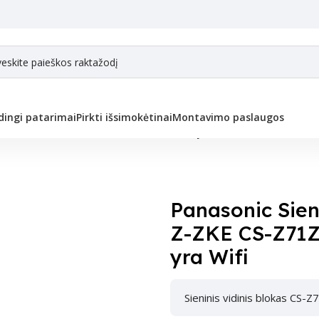
ingi patarimai
Pirkti išsimokėtinai
Montavimo paslaugos
inis blokas Z-ZKE CS-Z71ZKEW 7,10/8,60 kW, yra Wifi
Panasonic Sieni
Z-ZKE CS-Z71Z
yra Wifi
Sieninis vidinis blokas CS