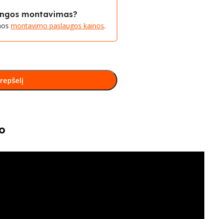
rangos montavimas?
amos
montavimo paslaugos kainos
.
krepšelį
o