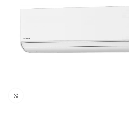
Paspauskite čia, kad padidinti