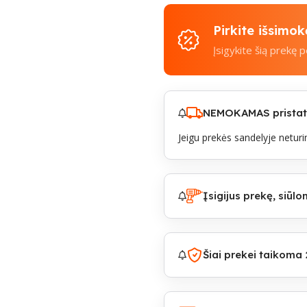
Pirkite išsimo
Įsigykite šią prekę 
NEMOKAMAS pristaty
Jeigu prekės sandelyje neturim
Įsigijus prekę, siū
Šiai prekei taikoma 