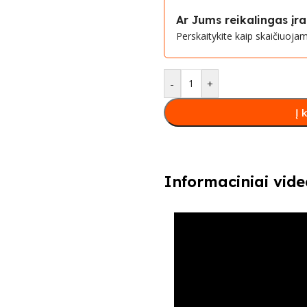
Ar Jums reikalingas į
Perskaitykite kaip skaičiuoj
-
+
Į 
Informaciniai vide