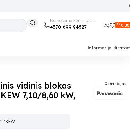
Nemokama konsultacija
0,0
+370 699 94527
Informacija klienta
nis vidinis blokas
Gamintojas
KEW 7,10/8,60 kW,
-Z71ZKEW