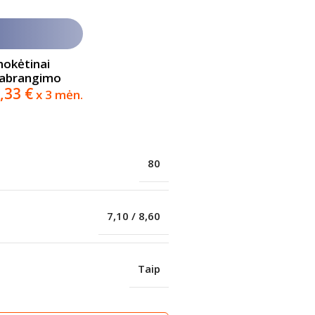
mokėtinai
pabrangimo
,33
€
x 3 mėn.
80
7,10 / 8,60
Taip