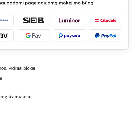
 naudodami pageidaujamą mokėjimo būdą
emos
,
Vidiniai blokai
ai
 mėgstamiausių