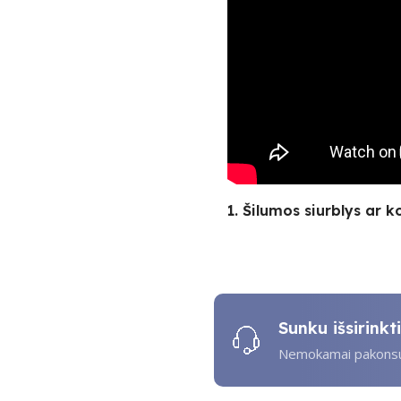
1. Šilumos siurblys ar k
Sunku išsirink
Nemokamai pakonsul