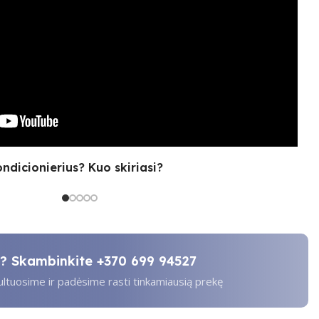
ondicionierius? Kuo skiriasi?
ti? Skambinkite
+370 699 94527
tuosime ir padėsime rasti tinkamiausią prekę