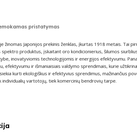
emokamas pristatymas
e žinomas Japonijos prekinis ženklas, įkurtas 1918 metais. Tai pi
 spektro produktus, įskaitant oro kondicionierius, šilumos siurblius
ybe, inovatyviomis technologijomis ir energijos efektyvumu. Pana
, efektyvumu ir išmaniaisiais valdymo sprendimais, kurie užtikrin
siekia kurti ekologiškus ir efektyvius sprendimus, mažinančius pove
k individualių vartotojų, tiek komercinių bendrovių tarpe.
ija