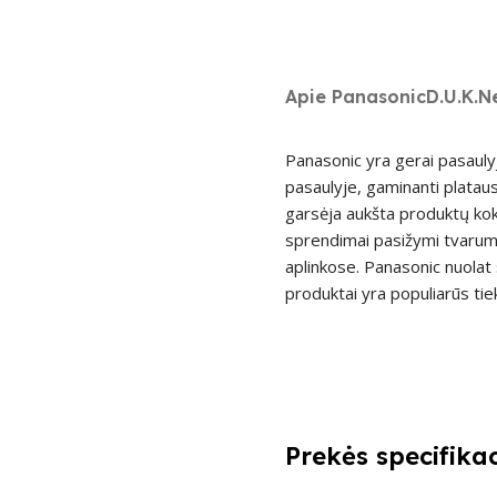
Apie Panasonic
D.U.K.
N
Panasonic yra gerai pasaulyj
pasaulyje, gaminanti plataus
garsėja aukšta produktų kok
sprendimai pasižymi tvarumu
aplinkose. Panasonic nuolat 
produktai yra populiarūs tie
Prekės specifikac