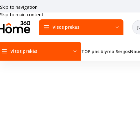
Skip to navigation
Skip to main content
Visos prekės
Visos prekės
TOP pasiūlymai
Serijos
Naud
Pradžia
/
Multi-Split sistemos
/
Vidiniai blokai
/
Panasonic Sieninis vid