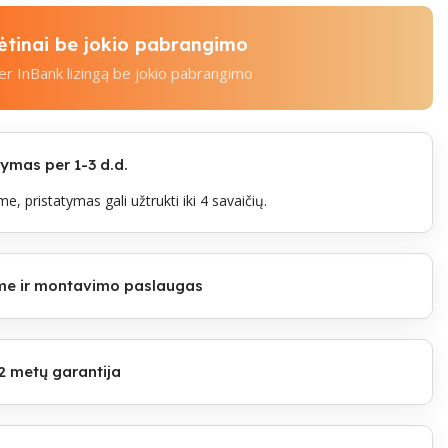
kėtinai be jokio pabrangimo
per InBank lizingą be jokio pabrangimo
mas per 1-3 d.d.
e, pristatymas gali užtrukti iki 4 savaičių.
lome ir montavimo paslaugas
2 metų garantija