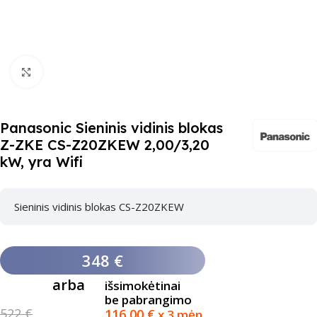
Paspauskite čia, kad padidinti
Panasonic Sieninis vidinis blokas
Z-ZKE CS-Z20ZKEW 2,00/3,20
kW, yra Wifi
Sieninis vidinis blokas CS-Z20ZKEW
348 €
arba
išsimokėtinai
be pabrangimo
522 €
116,00
€
x 3 mėn.