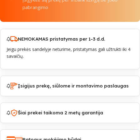
pabrangimo
NEMOKAMAS pristatymas per 1-3 d.d.
Jeigu prekės sandelyje neturime, pristatymas gali užtrukti iki 4
savaičių.
Įsigijus prekę, siūlome ir montavimo paslaugas
Šiai prekei taikoma 2 metų garantija
Patogus mokėjimo būdai