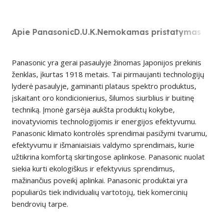
Apie Panasonic
D.U.K.
Nemokamas pristatymas
Panasonic yra gerai pasaulyje žinomas Japonijos prekinis
ženklas, įkurtas 1918 metais. Tai pirmaujanti technologijų
lyderė pasaulyje, gaminanti plataus spektro produktus,
įskaitant oro kondicionierius, šilumos siurblius ir buitinę
techniką. Įmonė garsėja aukšta produktų kokybe,
inovatyviomis technologijomis ir energijos efektyvumu.
Panasonic klimato kontrolės sprendimai pasižymi tvarumu,
efektyvumu ir išmaniaisiais valdymo sprendimais, kurie
užtikrina komfortą skirtingose aplinkose. Panasonic nuolat
siekia kurti ekologiškus ir efektyvius sprendimus,
mažinančius poveikį aplinkai. Panasonic produktai yra
populiarūs tiek individualių vartotojų, tiek komercinių
bendrovių tarpe.