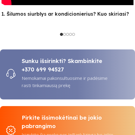
1. Šilumos siurblys ar kondicionierius? Kuo skiriasi?
Sunku išsirinkti? Skambinkite
+370 699 94527
Nemokamai pakonsultuosime ir padėsime
rasti tinkamiausią prekę
Pirkite išsimokėtinai be jokio
pabrangimo
Įsigykite šią prekę per InBank lizingą be jokio