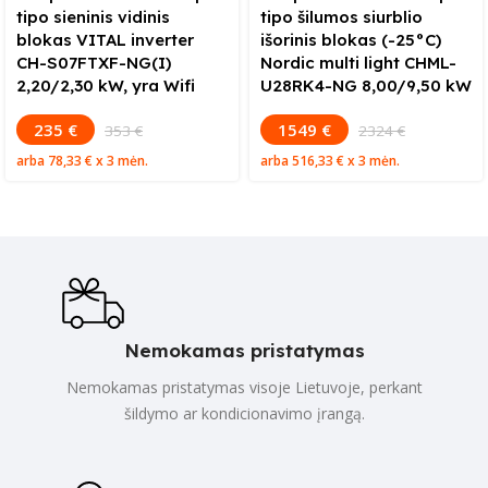
tipo sieninis vidinis
tipo šilumos siurblio
blokas VITAL inverter
išorinis blokas (-25°C)
CH-S07FTXF-NG(I)
Nordic multi light CHML-
2,20/2,30 kW, yra Wifi
U28RK4-NG 8,00/9,50 kW
235 €
1549 €
353 €
2324 €
arba
78,33 €
x 3 mėn.
arba
516,33 €
x 3 mėn.
Nemokamas pristatymas
Nemokamas pristatymas visoje Lietuvoje, perkant
šildymo ar kondicionavimo įrangą.