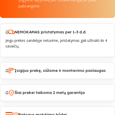
pabrangimo
NEMOKAMAS pristatymas per 1-3 d.d.
Jeigu prekės sandelyje neturime, pristatymas gali užtrukti iki 4
savaičių.
Įsigijus prekę, siūlome ir montavimo paslaugas
Šiai prekei taikoma 2 metų garantija
Patogus mokėjimo būdai