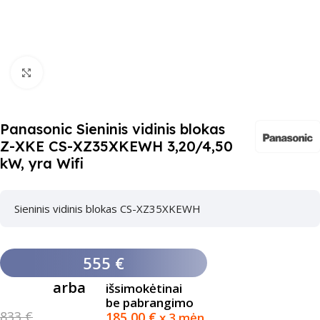
Paspauskite čia, kad padidinti
Panasonic Sieninis vidinis blokas
Z-XKE CS-XZ35XKEWH 3,20/4,50
kW, yra Wifi
Sieninis vidinis blokas CS-XZ35XKEWH
555 €
arba
išsimokėtinai
be pabrangimo
833 €
185,00
€
x 3 mėn.