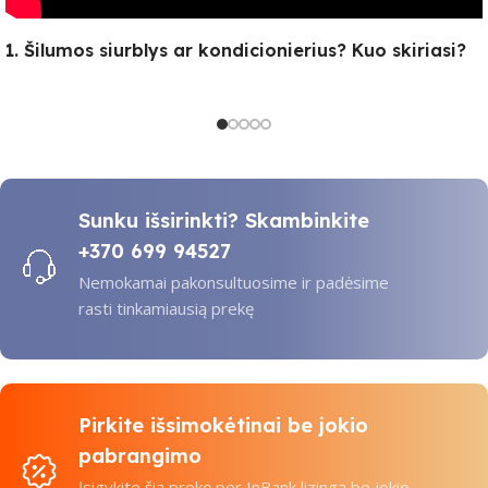
1. Šilumos siurblys ar kondicionierius? Kuo skiriasi?
Sunku išsirinkti? Skambinkite
+370 699 94527
Nemokamai pakonsultuosime ir padėsime
rasti tinkamiausią prekę
Pirkite išsimokėtinai be jokio
pabrangimo
Įsigykite šią prekę per InBank lizingą be jokio