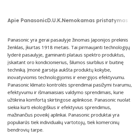
Apie Panasonic
D.U.K.
Nemokamas pristatymas
Panasonic yra gerai pasaulyje žinomas Japonijos prekinis
ženklas, įkurtas 1918 metais. Tai pirmaujanti technologijų
lyderė pasaulyje, gaminanti plataus spektro produktus,
įskaitant oro kondicionierius, šilumos siurblius ir buitinę
techniką. Įmonė garsėja aukšta produktų kokybe,
inovatyviomis technologijomis ir energijos efektyvumu.
Panasonic klimato kontrolės sprendimai pasižymi tvarumu,
efektyvumu ir išmaniaisiais valdymo sprendimais, kurie
užtikrina komfortą skirtingose aplinkose. Panasonic nuolat
siekia kurti ekologiškus ir efektyvius sprendimus,
mažinančius poveikį aplinkai. Panasonic produktai yra
populiarūs tiek individualių vartotojų, tiek komercinių
bendrovių tarpe.