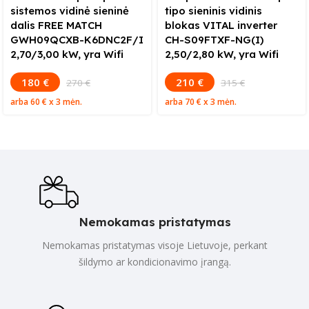
sistemos vidinė sieninė
tipo sieninis vidinis
dalis FREE MATCH
blokas VITAL inverter
GWH09QCXB-K6DNC2F/I
CH-S09FTXF-NG(I)
2,70/3,00 kW, yra Wifi
2,50/2,80 kW, yra Wifi
180 €
210 €
270 €
315 €
arba
60 €
x 3 mėn.
arba
70 €
x 3 mėn.
Nemokamas pristatymas
Nemokamas pristatymas visoje Lietuvoje, perkant
šildymo ar kondicionavimo įrangą.