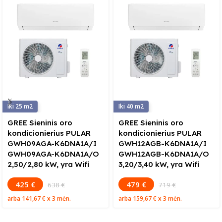
25
40
GREE Sieninis oro
GREE Sieninis oro
kondicionierius PULAR
kondicionierius PULAR
GWH09AGA-K6DNA1A/I
GWH12AGB-K6DNA1A/I
GWH09AGA-K6DNA1A/O
GWH12AGB-K6DNA1A/O
2,50/2,80 kW, yra Wifi
3,20/3,40 kW, yra Wifi
425 €
479 €
638 €
719 €
arba
141,67 €
x 3 mėn.
arba
159,67 €
x 3 mėn.