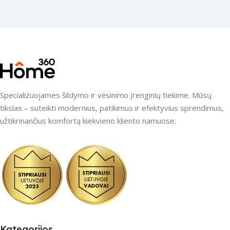
Specializuojames šildymo ir vėsinimo įrenginių tiekime. Mūsų
tikslas – suteikti modernius, patikimus ir efektyvius sprendimus,
užtikrinančius komfortą kiekvieno kliento namuose.
Kategorijos