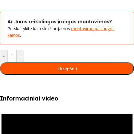
Ar Jums reikalingas įrangos montavimas?
Perskaitykite kaip skaičiuojamos
montavimo paslaugos
kainos
.
-
+
Į krepšelį
Informaciniai video