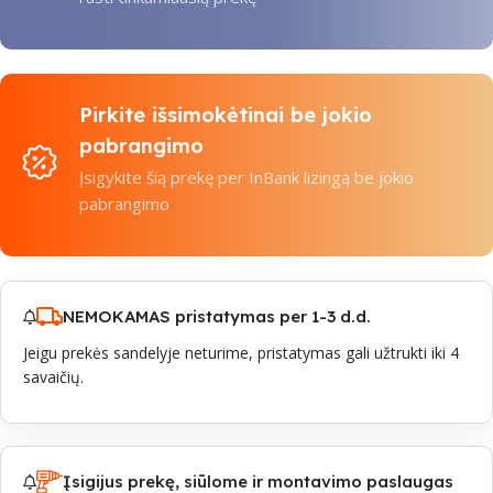
Pirkite išsimokėtinai be jokio
pabrangimo
Įsigykite šią prekę per InBank lizingą be jokio
pabrangimo
NEMOKAMAS pristatymas per 1-3 d.d.
Jeigu prekės sandelyje neturime, pristatymas gali užtrukti iki 4
savaičių.
Įsigijus prekę, siūlome ir montavimo paslaugas