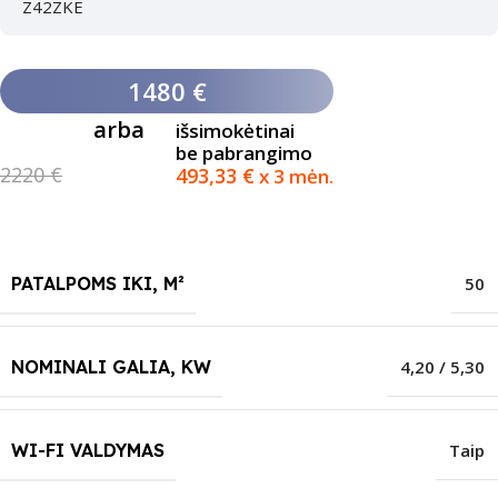
Z42ZKE
1480 €
arba
išsimokėtinai
be pabrangimo
2220 €
493,33
€
x 3 mėn.
PATALPOMS IKI, M²
50
NOMINALI GALIA, KW
4,20 / 5,30
WI-FI VALDYMAS
Taip