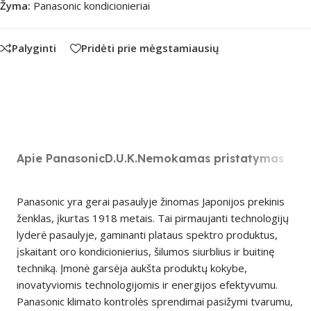
Žyma:
Panasonic kondicionieriai
Palyginti
Pridėti prie mėgstamiausių
Apie Panasonic
D.U.K.
Nemokamas pristatymas
Panasonic yra gerai pasaulyje žinomas Japonijos prekinis
ženklas, įkurtas 1918 metais. Tai pirmaujanti technologijų
lyderė pasaulyje, gaminanti plataus spektro produktus,
įskaitant oro kondicionierius, šilumos siurblius ir buitinę
techniką. Įmonė garsėja aukšta produktų kokybe,
inovatyviomis technologijomis ir energijos efektyvumu.
Panasonic klimato kontrolės sprendimai pasižymi tvarumu,