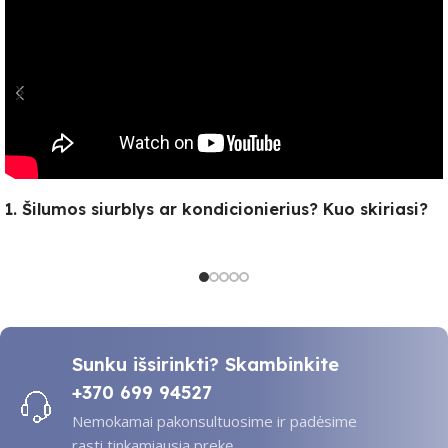
1. Šilumos siurblys ar kondicionierius? Kuo skiriasi?
Sunku išsirinkti? Skambinkite
+370 699 94527
Nemokamai pakonsultuosime ir padėsime
rasti tinkamiausią prekę