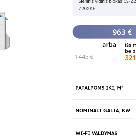
Sieninis vidinis blokas CS-
Z20XKE
963 €
arba
išsi
be 
1445 €
321
PATALPOMS IKI, M²
NOMINALI GALIA, KW
WI-FI VALDYMAS