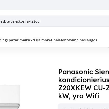
ingi patarimai
Pirkti išsimokėtinai
Montavimo paslaugos
eninis oro kondicionierius Z-XKE CS-Z20XKEW CU-Z20XKE 2,05/2,80 kW, y
Panasonic Sien
kondicionieriu
Z20XKEW CU-Z
kW, yra Wifi