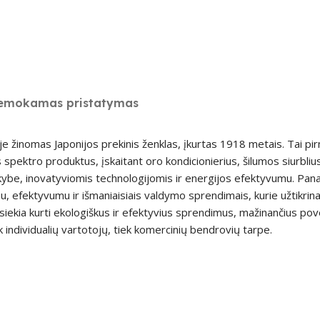
emokamas pristatymas
e žinomas Japonijos prekinis ženklas, įkurtas 1918 metais. Tai pi
 spektro produktus, įskaitant oro kondicionierius, šilumos siurblius
ybe, inovatyviomis technologijomis ir energijos efektyvumu. Pana
, efektyvumu ir išmaniaisiais valdymo sprendimais, kurie užtikrin
siekia kurti ekologiškus ir efektyvius sprendimus, mažinančius pove
k individualių vartotojų, tiek komercinių bendrovių tarpe.