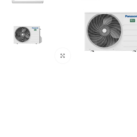
Paspauskite čia, kad padidinti