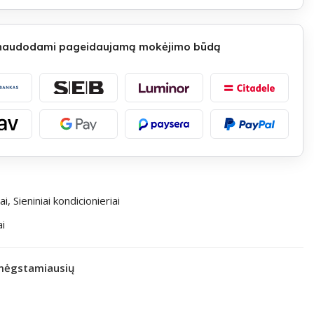
 naudodami pageidaujamą mokėjimo būdą
ai
,
Sieniniai kondicionieriai
ai
 mėgstamiausių