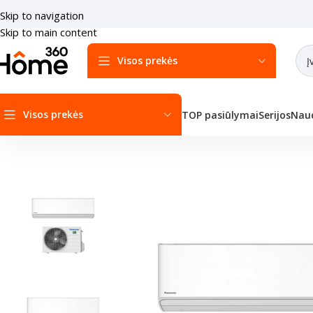
Skip to navigation
Skip to main content
Visos prekės
Visos prekės
TOP pasiūlymai
Serijos
Naud
Pradžia
/
Oro kondicionieriai
/
Sieniniai kondicionieriai
/
Panasonic Si