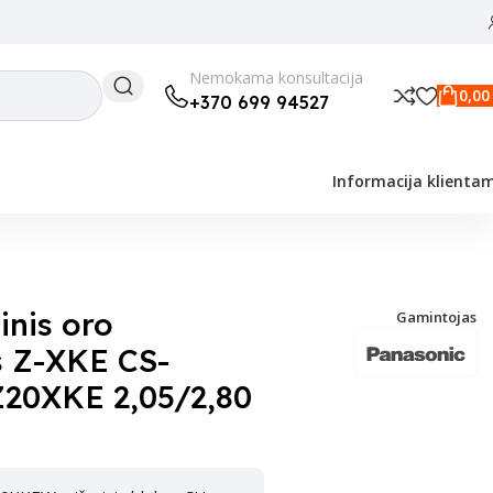
Nemokama konsultacija
0,0
+370 699 94527
Informacija klienta
ra Wifi
inis oro
Gamintojas
s Z-XKE CS-
20XKE 2,05/2,80