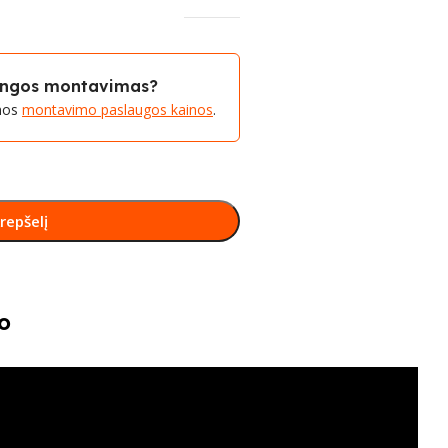
rangos montavimas?
amos
montavimo paslaugos kainos
.
krepšelį
o