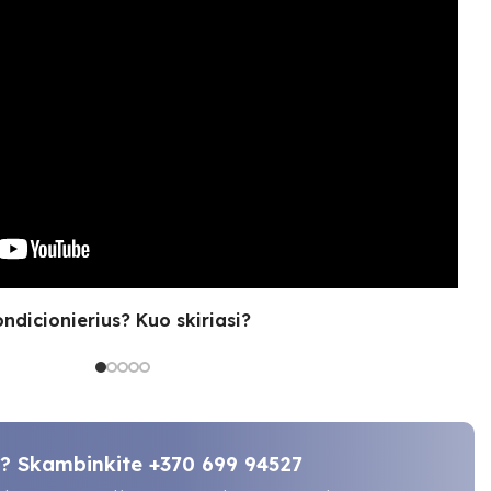
ondicionierius? Kuo skiriasi?
ti? Skambinkite
+370 699 94527