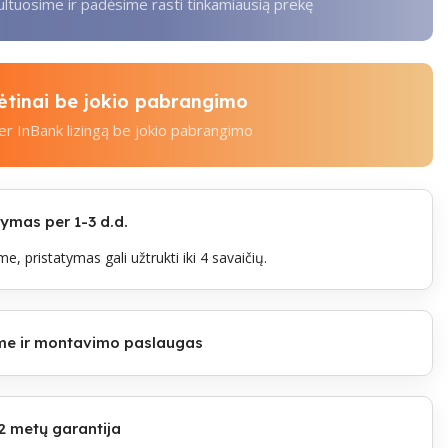
tuosime ir padėsime rasti tinkamiausią prekę
kėtinai be jokio pabrangimo
per InBank lizingą be jokio pabrangimo
mas per 1-3 d.d.
e, pristatymas gali užtrukti iki 4 savaičių.
lome ir montavimo paslaugas
2 metų garantija