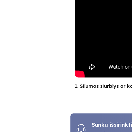
1. Šilumos siurblys ar k
Sunku išsirink