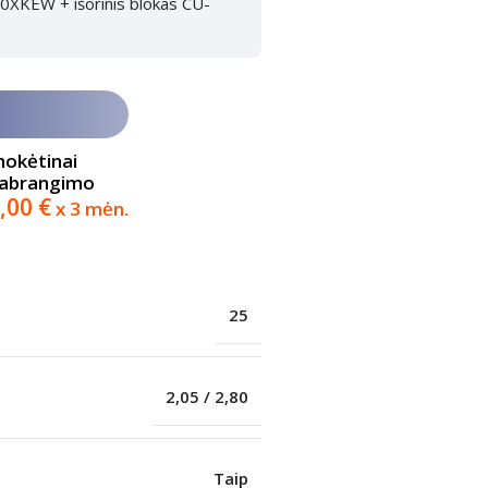
Z20XKEW + išorinis blokas CU-
mokėtinai
pabrangimo
,00
€
x 3 mėn.
25
2,05 / 2,80
Taip