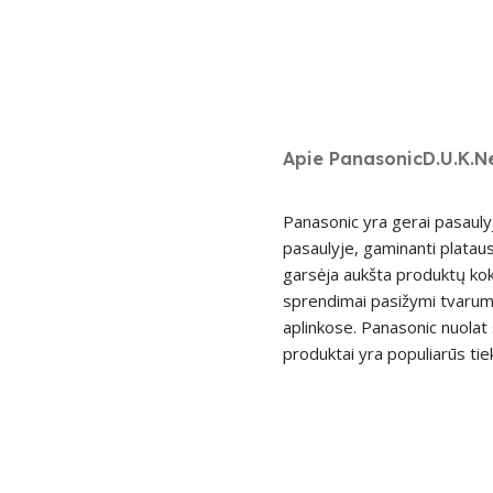
Apie Panasonic
D.U.K.
N
Panasonic yra gerai pasaulyj
pasaulyje, gaminanti plataus
garsėja aukšta produktų kok
sprendimai pasižymi tvarumu
aplinkose. Panasonic nuolat 
produktai yra populiarūs tie