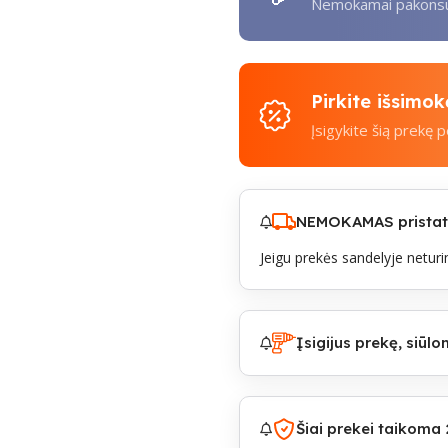
Nemokamai pakonsul
Pirkite išsimo
Įsigykite šią prekę 
NEMOKAMAS pristaty
Jeigu prekės sandelyje neturim
Įsigijus prekę, siū
Šiai prekei taikoma 