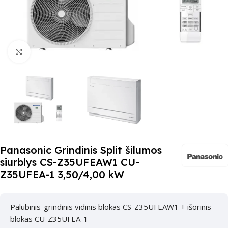
Paspauskite čia, kad padidinti
Panasonic Grindinis Split šilumos
siurblys CS-Z35UFEAW1 CU-
Z35UFEA-1 3,50/4,00 kW
Palubinis-grindinis vidinis blokas CS-Z35UFEAW1 + išorinis
blokas CU-Z35UFEA-1