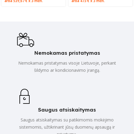
arba
539,67 €
x 3 mėn.
arba
473 €
x 3 mėn.
Nemokamas pristatymas
Nemokamas pristatymas visoje Lietuvoje, perkant
šildymo ar kondicionavimo įrangą.
Saugus atsiskaitymas
Saugus atsiskaitymas su patikimomis mokėjimo
sistemomis, užtikrinant jūsų duomenų apsaugą ir