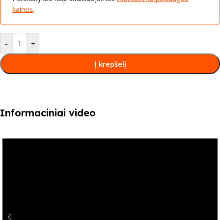
kainos
.
-
+
Į krepšelį
Informaciniai video