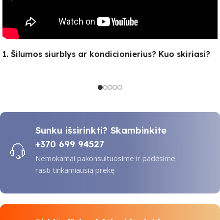
1. Šilumos siurblys ar kondicionierius? Kuo skiriasi?
Sunku išsirinkti? Skambinkite
+370 699 94527
Nemokamai pakonsultuosime ir padėsime
rasti tinkamiausią prekę