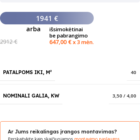
1941 €
arba
išsimokėtinai
be pabrangimo
2912 €
647,00
€
x 3 mėn.
PATALPOMS IKI, M²
40
NOMINALI GALIA, KW
3,50 / 4,00
Ar Jums reikalingas įrangos montavimas?
Perskaitykite kaip skaičiuojamos
montavimo paslaugos