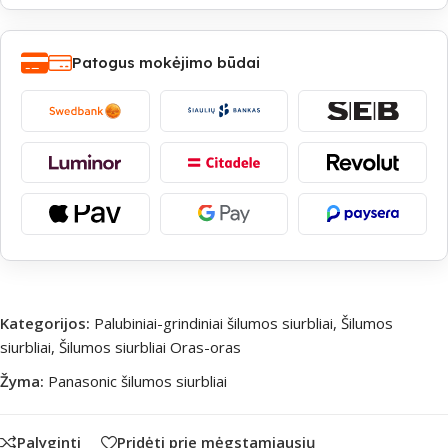
Patogus mokėjimo būdai
Kategorijos:
Palubiniai-grindiniai šilumos siurbliai
,
Šilumos
siurbliai
,
Šilumos siurbliai Oras-oras
Žyma:
Panasonic šilumos siurbliai
Palyginti
Pridėti prie mėgstamiausių