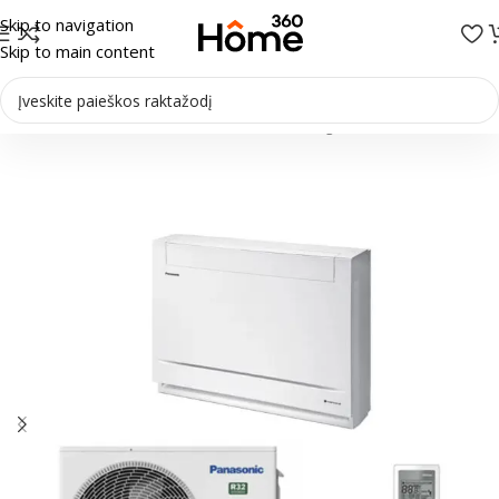
Skip to navigation
Skip to main content
 siurbliai
/
Šilumos siurbliai Oras-oras
/
Palubiniai-grindiniai šilumos siurbliai