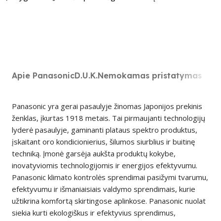
Apie Panasonic
D.U.K.
Nemokamas pristatymas
Panasonic yra gerai pasaulyje žinomas Japonijos prekinis
ženklas, įkurtas 1918 metais. Tai pirmaujanti technologijų
lyderė pasaulyje, gaminanti plataus spektro produktus,
įskaitant oro kondicionierius, šilumos siurblius ir buitinę
techniką. Įmonė garsėja aukšta produktų kokybe,
inovatyviomis technologijomis ir energijos efektyvumu.
Panasonic klimato kontrolės sprendimai pasižymi tvarumu,
efektyvumu ir išmaniaisiais valdymo sprendimais, kurie
užtikrina komfortą skirtingose aplinkose. Panasonic nuolat
siekia kurti ekologiškus ir efektyvius sprendimus,