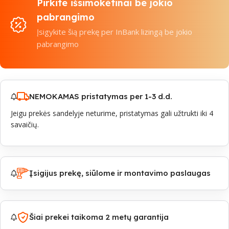
Pirkite išsimokėtinai be jokio
pabrangimo
Įsigykite šią prekę per InBank lizingą be jokio
pabrangimo
NEMOKAMAS pristatymas per 1-3 d.d.
Jeigu prekės sandelyje neturime, pristatymas gali užtrukti iki 4
savaičių.
Įsigijus prekę, siūlome ir montavimo paslaugas
Šiai prekei taikoma 2 metų garantija