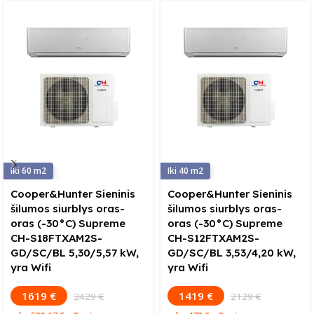
60
40
Cooper&Hunter Sieninis
Cooper&Hunter Sieninis
šilumos siurblys oras-
šilumos siurblys oras-
oras (-30°C) Supreme
oras (-30°C) Supreme
CH-S18FTXAM2S-
CH-S12FTXAM2S-
GD/SC/BL 5,30/5,57 kW,
GD/SC/BL 3,53/4,20 kW,
yra Wifi
yra Wifi
1619 €
1419 €
2429 €
2129 €