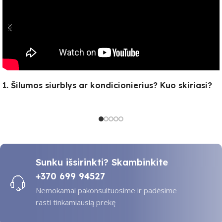
1. Šilumos siurblys ar kondicionierius? Kuo skiriasi?
Sunku išsirinkti? Skambinkite
+370 699 94527
Nemokamai pakonsultuosime ir padėsime
rasti tinkamiausią prekę