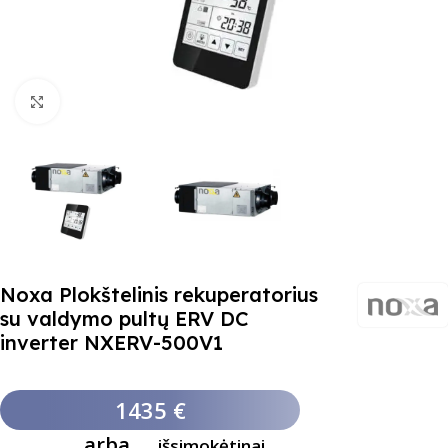
Paspauskite čia, kad padidinti
Noxa Plokštelinis rekuperatorius
su valdymo pultų ERV DC
inverter NXERV-500V1
1435 €
arba
išsimokėtinai