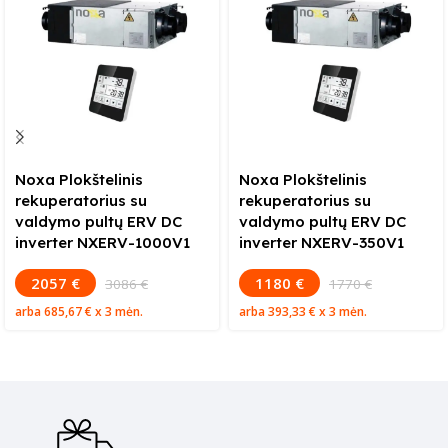
Noxa Plokštelinis
Noxa Plokštelinis
rekuperatorius su
rekuperatorius su
valdymo pultų ERV DC
valdymo pultų ERV DC
inverter NXERV-1000V1
inverter NXERV-350V1
2057 €
1180 €
3086 €
1770 €
arba
685,67 €
x 3 mėn.
arba
393,33 €
x 3 mėn.