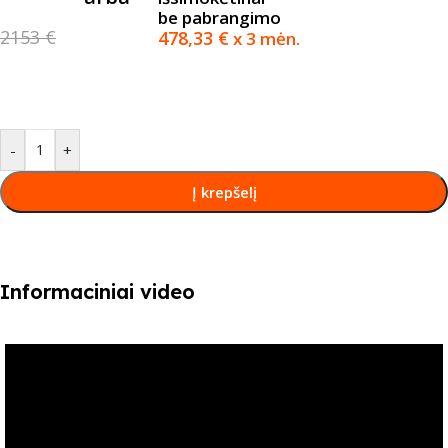
be pabrangimo
2153 €
478,33
€
x 3 mėn.
-
+
Į krepšelį
Informaciniai video