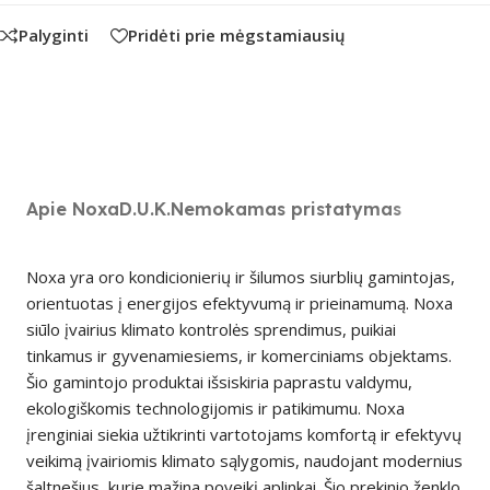
Palyginti
Pridėti prie mėgstamiausių
Apie Noxa
D.U.K.
Nemokamas pristatymas
Noxa yra oro kondicionierių ir šilumos siurblių gamintojas,
orientuotas į energijos efektyvumą ir prieinamumą. Noxa
siūlo įvairius klimato kontrolės sprendimus, puikiai
tinkamus ir gyvenamiesiems, ir komerciniams objektams.
Šio gamintojo produktai išsiskiria paprastu valdymu,
ekologiškomis technologijomis ir patikimumu. Noxa
įrenginiai siekia užtikrinti vartotojams komfortą ir efektyvų
veikimą įvairiomis klimato sąlygomis, naudojant modernius
šaltnešius, kurie mažina poveikį aplinkai. Šio prekinio ženklo