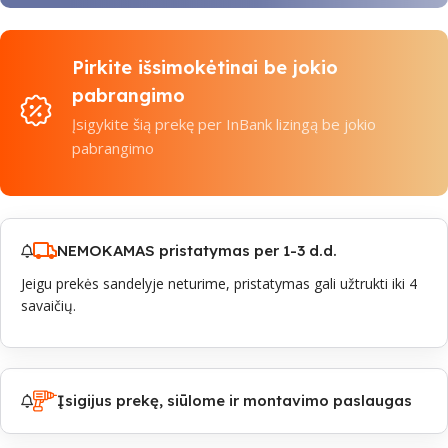
Pirkite išsimokėtinai be jokio
pabrangimo
Įsigykite šią prekę per InBank lizingą be jokio
pabrangimo
NEMOKAMAS pristatymas per 1-3 d.d.
Jeigu prekės sandelyje neturime, pristatymas gali užtrukti iki 4
savaičių.
Įsigijus prekę, siūlome ir montavimo paslaugas