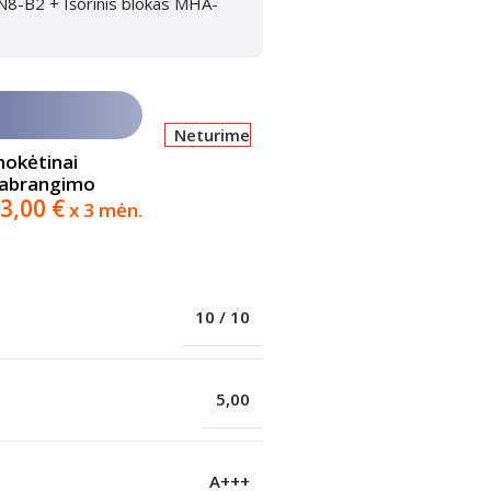
N8-B2 + Išorinis blokas MHA-
Neturime
mokėtinai
pabrangimo
3,00
€
x 3 mėn.
10 / 10
5,00
A+++