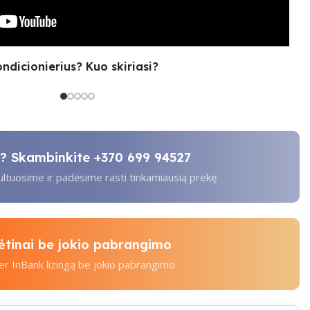
ondicionierius? Kuo skiriasi?
ti? Skambinkite
+370 699 94527
tuosime ir padėsime rasti tinkamiausią prekę
kėtinai be jokio pabrangimo
per InBank lizingą be jokio pabrangimo