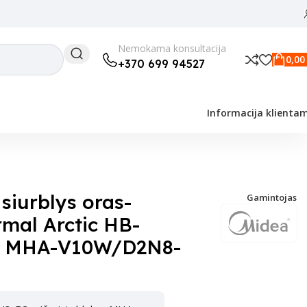
Nemokama konsultacija
0,0
+370 699 94527
Informacija klienta
V10W/D2N8-B2 10/10 kW
siurblys oras-
Gamintojas
mal Arctic HB-
2 MHA-V10W/D2N8-