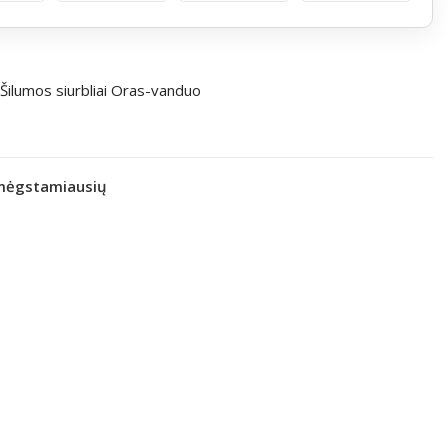
Šilumos siurbliai Oras-vanduo
 mėgstamiausių