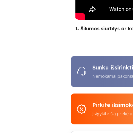
1. Šilumos siurblys ar k
Sunku išsirink
Nemokamai pakonsul
Pirkite išsimo
Įsigykite šią prekę 