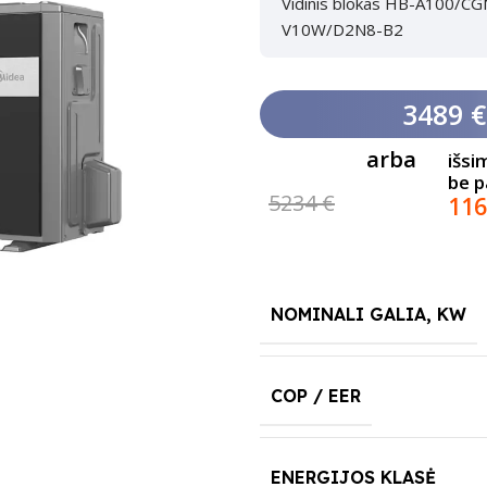
Vidinis blokas HB-A100/CG
V10W/D2N8-B2
3489 €
arba
išsi
be 
5234 €
116
NOMINALI GALIA, KW
COP / EER
ENERGIJOS KLASĖ