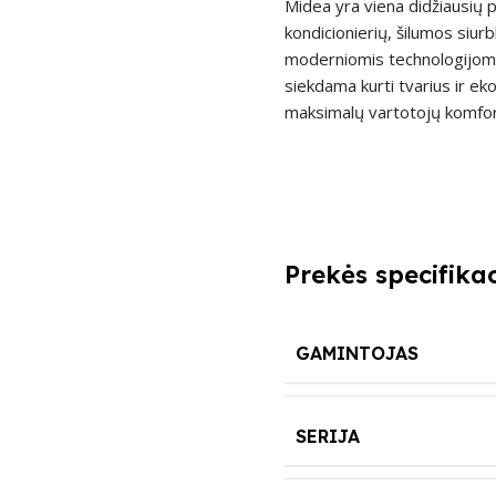
Midea yra viena didžiausių p
kondicionierių, šilumos siur
moderniomis technologijomis
siekdama kurti tvarius ir ek
maksimalų vartotojų komfort
Prekės specifikac
GAMINTOJAS
SERIJA