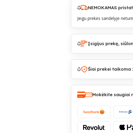
NEMOKAMAS pristaty
Jeigu prekės sandelyje neturim
Įsigijus prekę, siū
Šiai prekei taikoma 
Mokėkite saugiai