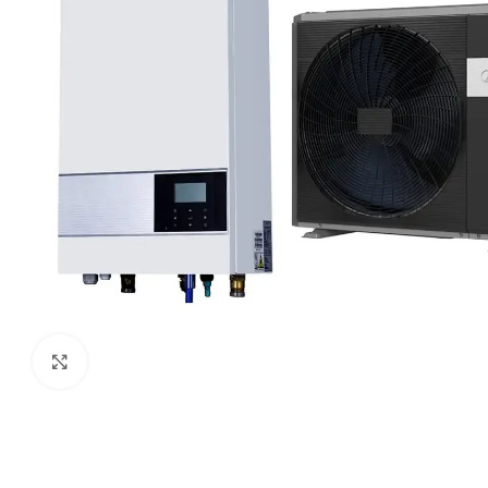
Paspauskite čia, kad padidinti