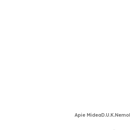
Apie Midea
D.U.K.
Nemok