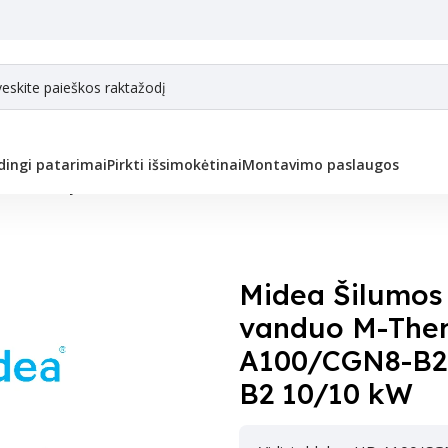
ingi patarimai
Pirkti išsimokėtinai
Montavimo paslaugos
lumos siurblys oras-vanduo M-Thermal Arctic HB-A100/CGN8-B2 MHA-
Midea Šilumos 
vanduo M-Ther
A100/CGN8-B
B2 10/10 kW