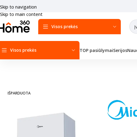
Skip to navigation
Skip to main content
Visos prekės
Visos prekės
TOP pasiūlymai
Serijos
Naud
Pradžia
/
Šilumos siurbliai
/
Šilumos siurbliai Oras-vanduo
/
Midea Ši
IŠPARDUOTA