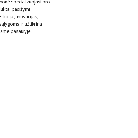
Įmonė specializuojasi oro
duktai pasižymi
tuoja į inovacijas,
sąlygoms ir užtikrina
same pasaulyje.