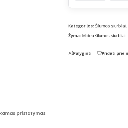
Kategorijos:
Šilumos siurbliai
,
Žyma:
Midea šilumos siurbliai
Palyginti
Pridėti prie
amas pristatymas