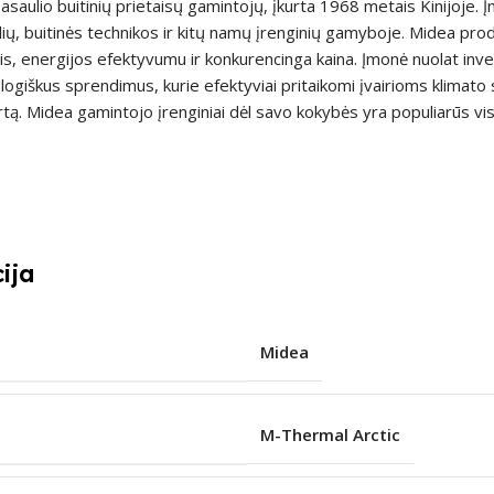
asaulio buitinių prietaisų gamintojų, įkurta 1968 metais Kinijoje. 
blių, buitinės technikos ir kitų namų įrenginių gamyboje. Midea pro
, energijos efektyvumu ir konkurencinga kaina. Įmonė nuolat inves
ologiškus sprendimus, kurie efektyviai pritaikomi įvairioms klimato 
ą. Midea gamintojo įrenginiai dėl savo kokybės yra populiarūs vi
ija
Midea
M-Thermal Arctic