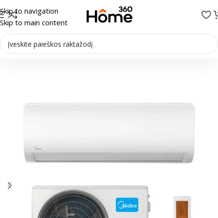
Skip to navigation
Skip to main content
Pradžia
/
Šilumos siurbliai
/
Sieniniai šilumos siurbliai