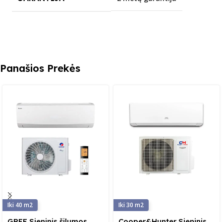
Panašios Prekės
40
30
GREE Sieninis šilumos
Cooper&Hunter Sieninis