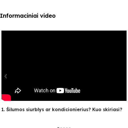
Informaciniai video
1. Šilumos siurblys ar kondicionierius? Kuo skiriasi?