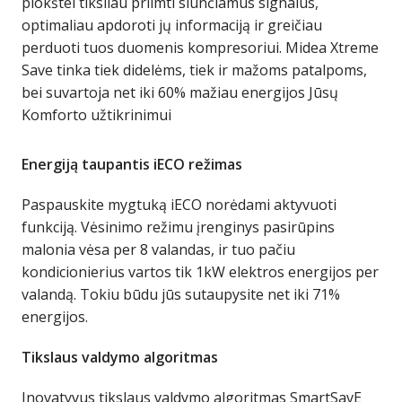
plokštei tiksliau priimti siunčiamus signalus,
optimaliau apdoroti jų informaciją ir greičiau
perduoti tuos duomenis kompresoriui. Midea Xtreme
Save tinka tiek didelėms, tiek ir mažoms patalpoms,
bei suvartoja net iki 60% mažiau energijos Jūsų
Komforto užtikrinimui
Energiją taupantis iECO režimas
Paspauskite mygtuką iECO norėdami aktyvuoti
funkciją. Vėsinimo režimu įrenginys pasirūpins
malonia vėsa per 8 valandas, ir tuo pačiu
kondicionierius vartos tik 1kW elektros energijos per
valandą. Tokiu būdu jūs sutaupysite net iki 71%
energijos.
Tikslaus valdymo algoritmas
Inovatyvus tikslaus valdymo algoritmas SmartSavE