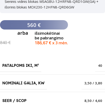
Sieninis vidinis blokas MSAGBU-12HRFN8-QRD1GW(GA) +
išorinis blokas MOX230-12HFN8-QRD6GW
560 €
arba
išsimokėtinai
be pabrangimo
840 €
186,67
€
x 3 mėn.
PATALPOMS IKI, M²
40
NOMINALI GALIA, KW
3,50 / 3,80
SEER / SCOP
8,50 / 4,60