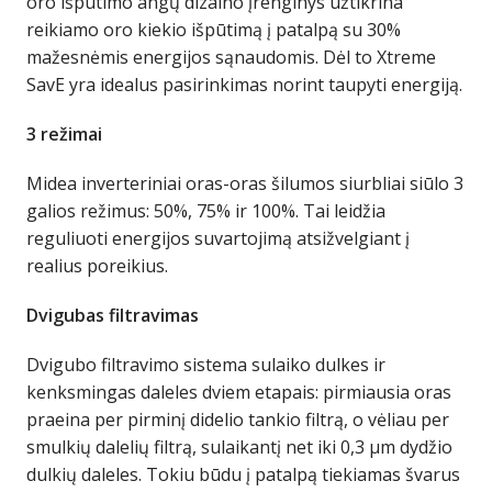
oro išpūtimo angų dizaino įrenginys užtikrina
reikiamo oro kiekio išpūtimą į patalpą su 30%
mažesnėmis energijos sąnaudomis. Dėl to Xtreme
SavE yra idealus pasirinkimas norint taupyti energiją.
3 režimai
Midea inverteriniai oras-oras šilumos siurbliai siūlo 3
galios režimus: 50%, 75% ir 100%. Tai leidžia
reguliuoti energijos suvartojimą atsižvelgiant į
realius poreikius.
Dvigubas filtravimas
Dvigubo filtravimo sistema sulaiko dulkes ir
kenksmingas daleles dviem etapais: pirmiausia oras
praeina per pirminį didelio tankio filtrą, o vėliau per
smulkių dalelių filtrą, sulaikantį net iki 0,3 μm dydžio
dulkių daleles. Tokiu būdu į patalpą tiekiamas švarus