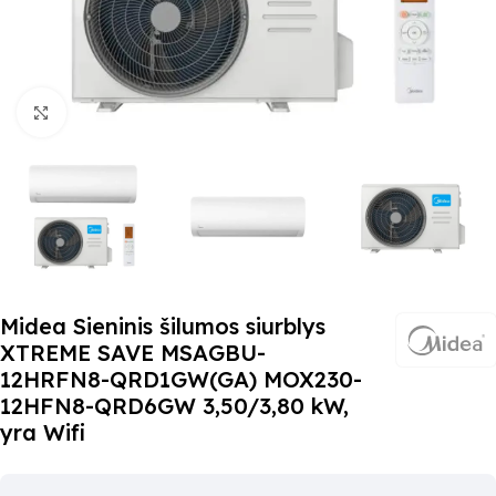
Paspauskite čia, kad padidinti
Midea Sieninis šilumos siurblys
XTREME SAVE MSAGBU-
12HRFN8-QRD1GW(GA) MOX230-
12HFN8-QRD6GW 3,50/3,80 kW,
yra Wifi