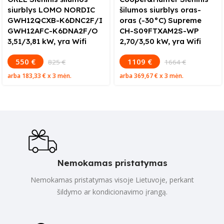
siurblys LOMO NORDIC
šilumos siurblys oras-
GWH12QCXB-K6DNC2F/I
oras (-30°C) Supreme
GWH12AFC-K6DNA2F/O
CH-S09FTXAM2S-WP
3,51/3,81 kW, yra Wifi
2,70/3,50 kW, yra Wifi
550 €
1109 €
825 €
1664 €
arba
183,33 €
x 3 mėn.
arba
369,67 €
x 3 mėn.
Nemokamas pristatymas
Nemokamas pristatymas visoje Lietuvoje, perkant
šildymo ar kondicionavimo įrangą.