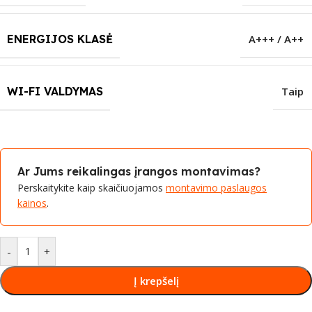
ENERGIJOS KLASĖ
A+++ / A++
WI-FI VALDYMAS
Taip
Ar Jums reikalingas įrangos montavimas?
Perskaitykite kaip skaičiuojamos
montavimo paslaugos
kainos
.
-
+
Į krepšelį