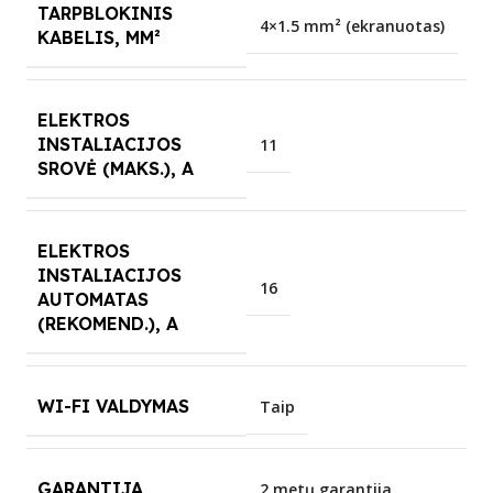
TARPBLOKINIS
4×1.5 mm² (ekranuotas)
KABELIS, MM²
ELEKTROS
INSTALIACIJOS
11
SROVĖ (MAKS.), A
ELEKTROS
INSTALIACIJOS
16
AUTOMATAS
(REKOMEND.), A
WI-FI VALDYMAS
Taip
GARANTIJA
2 metų garantija