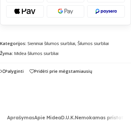
Kategorijos:
Sieniniai šilumos siurbliai
,
Šilumos siurbliai
Žyma:
Midea šilumos siurbliai
Palyginti
Pridėti prie mėgstamiausių
Aprašymas
Apie Midea
D.U.K.
Nemokamas pristatym