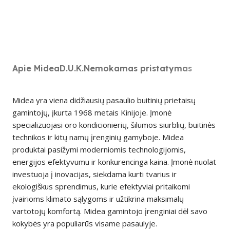
Apie Midea
D.U.K.
Nemokamas pristatymas
Midea yra viena didžiausių pasaulio buitinių prietaisų
gamintojų, įkurta 1968 metais Kinijoje. Įmonė
specializuojasi oro kondicionierių, šilumos siurblių, buitinės
technikos ir kitų namų įrenginių gamyboje. Midea
produktai pasižymi moderniomis technologijomis,
energijos efektyvumu ir konkurencinga kaina. Įmonė nuolat
investuoja į inovacijas, siekdama kurti tvarius ir
ekologiškus sprendimus, kurie efektyviai pritaikomi
įvairioms klimato sąlygoms ir užtikrina maksimalų
vartotojų komfortą. Midea gamintojo įrenginiai dėl savo
kokybės yra populiarūs visame pasaulyje.