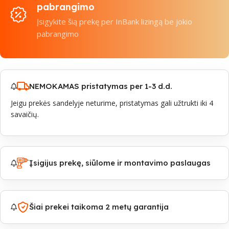
pabrangimo
Įsigykite šią prekę per InBank lizingą be jokio
pabrangimo
NEMOKAMAS pristatymas per 1-3 d.d.
Jeigu prekės sandelyje neturime, pristatymas gali užtrukti iki 4
savaičių.
Įsigijus prekę, siūlome ir montavimo paslaugas
Šiai prekei taikoma 2 metų garantija