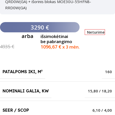
QRD0W(GA) + išorinis blokas MOE30U-55HFN8-
RRD0W(GA)
3290 €
Neturime
arba
išsimokėtinai
be pabrangimo
4935 €
1096,67
€
x 3 mėn.
PATALPOMS IKI, M²
160
NOMINALI GALIA, KW
15,80 / 18,20
SEER / SCOP
6,10 / 4,00