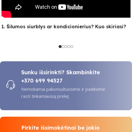
1. Šilumos siurblys ar kondicionierius? Kuo skiriasi?
Sunku išsirinkti? Skambinkite
+370 699 94527
Nemokamai pakonsultuosime ir padėsime
rasti tinkamiausią prekę
Pirkite išsimokėtinai be jokio