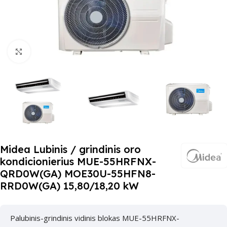
Paspauskite čia, kad padidinti
Midea Lubinis / grindinis oro
kondicionierius MUE-55HRFNX-
QRD0W(GA) MOE30U-55HFN8-
RRD0W(GA) 15,80/18,20 kW
Palubinis-grindinis vidinis blokas MUE-55HRFNX-