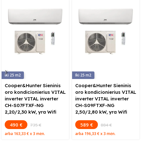
25
25
Cooper&Hunter Sieninis
Cooper&Hunter Sieninis
oro kondicionierius VITAL
oro kondicionierius VITAL
inverter VITAL inverter
inverter VITAL inverter
CH-S07FTXF-NG
CH-S09FTXF-NG
2,20/2,30 kW, yra Wifi
2,50/2,80 kW, yra Wifi
490 €
589 €
735 €
884 €
arba
163,33 €
x 3 mėn.
arba
196,33 €
x 3 mėn.