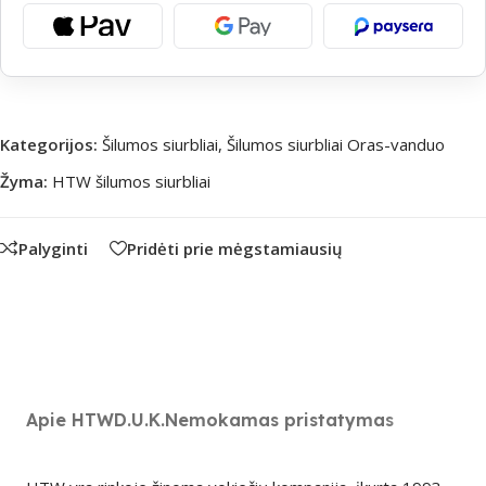
Kategorijos:
Šilumos siurbliai
,
Šilumos siurbliai Oras-vanduo
Žyma:
HTW šilumos siurbliai
Palyginti
Pridėti prie mėgstamiausių
Apie HTW
D.U.K.
Nemokamas pristatymas