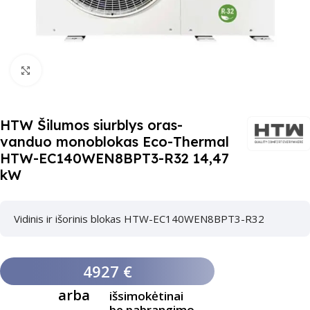
Paspauskite čia, kad padidinti
HTW Šilumos siurblys oras-
vanduo monoblokas Eco-Thermal
HTW-EC140WEN8BPT3-R32 14,47
kW
Vidinis ir išorinis blokas HTW-EC140WEN8BPT3-R32
4927 €
arba
išsimokėtinai
be pabrangimo