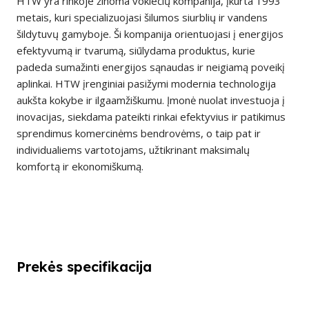
HTW yra rinkoje žinoma vokiečių kompanija, įkurta 1993
metais, kuri specializuojasi šilumos siurblių ir vandens
šildytuvų gamyboje. Ši kompanija orientuojasi į energijos
efektyvumą ir tvarumą, siūlydama produktus, kurie
padeda sumažinti energijos sąnaudas ir neigiamą poveikį
aplinkai. HTW įrenginiai pasižymi modernia technologija
aukšta kokybe ir ilgaamžiškumu. Įmonė nuolat investuoja į
inovacijas, siekdama pateikti rinkai efektyvius ir patikimus
sprendimus komercinėms bendrovėms, o taip pat ir
individualiems vartotojams, užtikrinant maksimalų
komfortą ir ekonomiškumą.
Prekės specifikacija