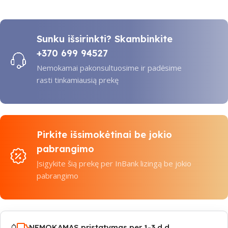
Sunku išsirinkti? Skambinkite
+370 699 94527
Nemokamai pakonsultuosime ir padėsime
rasti tinkamiausią prekę
Pirkite išsimokėtinai be jokio
pabrangimo
Įsigykite šią prekę per InBank lizingą be jokio
pabrangimo
NEMOKAMAS pristatymas per 1-3 d.d.