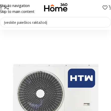
Skip to navigation
Skip to main content
Pradžia
/
Šilumos siurbliai
/
Šilumos siurbliai Oras-vanduo