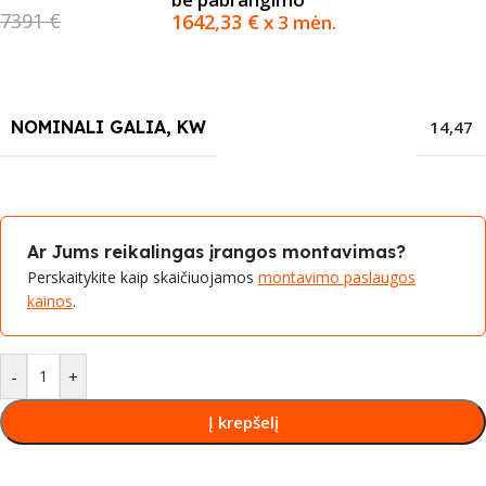
7391 €
1642,33
€
x 3 mėn.
NOMINALI GALIA, KW
14,47
Ar Jums reikalingas įrangos montavimas?
Perskaitykite kaip skaičiuojamos
montavimo paslaugos
kainos
.
-
+
Į krepšelį