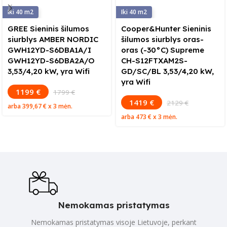
40
40
GREE Sieninis šilumos
Cooper&Hunter Sieninis
siurblys AMBER NORDIC
šilumos siurblys oras-
GWH12YD-S6DBA1A/I
oras (-30°C) Supreme
GWH12YD-S6DBA2A/O
CH-S12FTXAM2S-
3,53/4,20 kW, yra Wifi
GD/SC/BL 3,53/4,20 kW,
yra Wifi
1199 €
1799 €
1419 €
2129 €
arba
399,67 €
x 3 mėn.
arba
473 €
x 3 mėn.
Nemokamas pristatymas
Nemokamas pristatymas visoje Lietuvoje, perkant