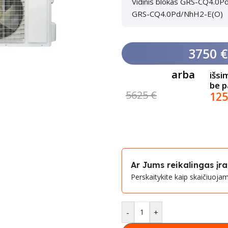
Vidinis blokas GRS-CQ4.0Pd
GRS-CQ4.0Pd/NhH2-E(O)
3750 €
arba
išsi
be 
5625 €
125
Ar Jums reikalingas į
Perskaitykite kaip skaičiuoj
-
+