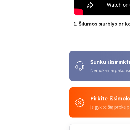
1. Šilumos siurblys ar k
Sunku išsirink
Nemokamai pakonsul
Pirkite išsimo
Įsigykite šią prekę 