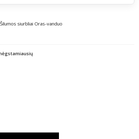
Šilumos siurbliai Oras-vanduo
 mėgstamiausių