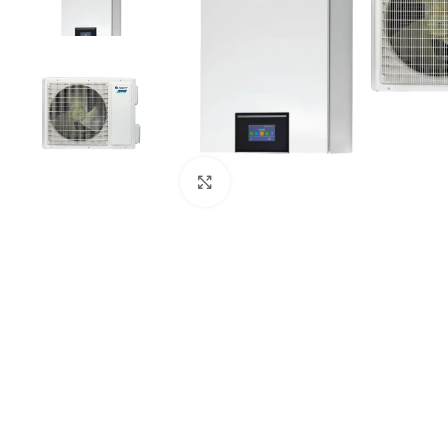
Paspauskite čia, kad padidinti