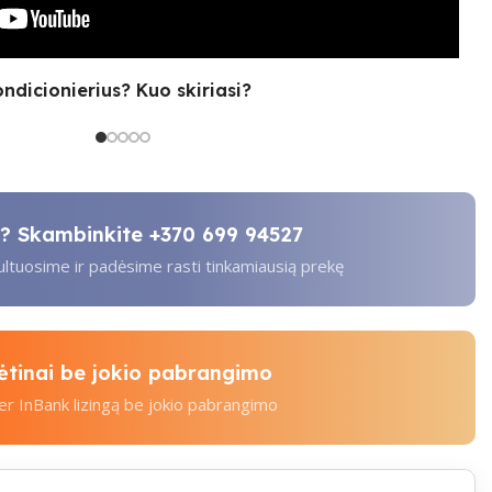
ondicionierius? Kuo skiriasi?
ti? Skambinkite
+370 699 94527
tuosime ir padėsime rasti tinkamiausią prekę
kėtinai be jokio pabrangimo
per InBank lizingą be jokio pabrangimo