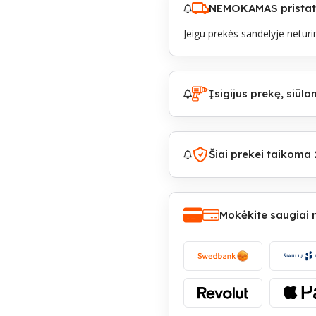
NEMOKAMAS pristaty
Jeigu prekės sandelyje neturim
Įsigijus prekę, siū
Šiai prekei taikoma 
Mokėkite saugiai