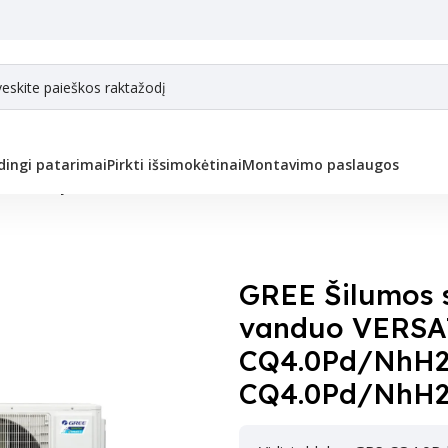
ingi patarimai
Pirkti išsimokėtinai
Montavimo paslaugos
mos siurblys oras-vanduo VERSATI III GRS-CQ4.0Pd/NhH2-E(I) GRS-CQ4
GREE Šilumos s
vanduo VERSAT
CQ4.0Pd/NhH2-
CQ4.0Pd/NhH2