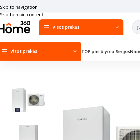
Skip to navigation
Skip to main content
Visos prekės
Visos prekės
TOP pasiūlymai
Serijos
Naud
Pradžia
/
Šilumos siurbliai
/
Šilumos siurbliai Oras-vanduo
/
GREE Šilu