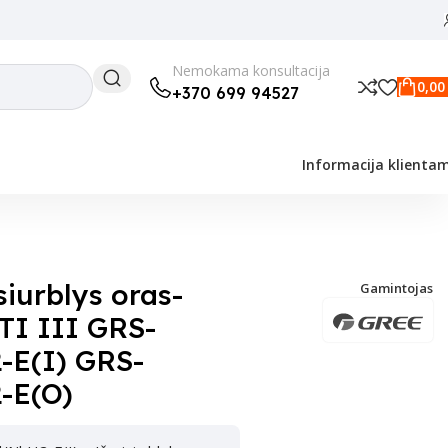
Nemokama konsultacija
0,0
+370 699 94527
Informacija klienta
.0Pd/NhH2-E(O)
iurblys oras-
Gamintojas
I III GRS-
E(I) GRS-
-E(O)