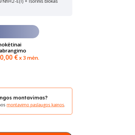
/NhH2-E(I) + Išorinis blokas
mokėtinai
pabrangimo
0,00
€
x 3 mėn.
rangos montavimas?
amos
montavimo paslaugos kainos
.