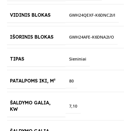
VIDINIS BLOKAS
GWH24QEXF-K6DNC2I/I
IŠORINIS BLOKAS
GWH24AFE-K6DNA2I/O
TIPAS
Sieniniai
PATALPOMS IKI, M²
80
ŠALDYMO GALIA,
7,10
KW