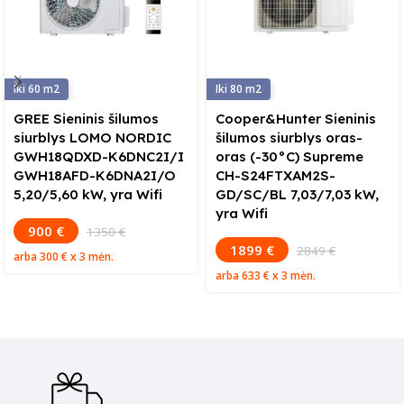
60
80
GREE Sieninis šilumos
Cooper&Hunter Sieninis
siurblys LOMO NORDIC
šilumos siurblys oras-
GWH18QDXD-K6DNC2I/I
oras (-30°C) Supreme
GWH18AFD-K6DNA2I/O
CH-S24FTXAM2S-
5,20/5,60 kW, yra Wifi
GD/SC/BL 7,03/7,03 kW,
yra Wifi
900 €
1350 €
1899 €
2849 €
arba
300 €
x 3 mėn.
arba
633 €
x 3 mėn.