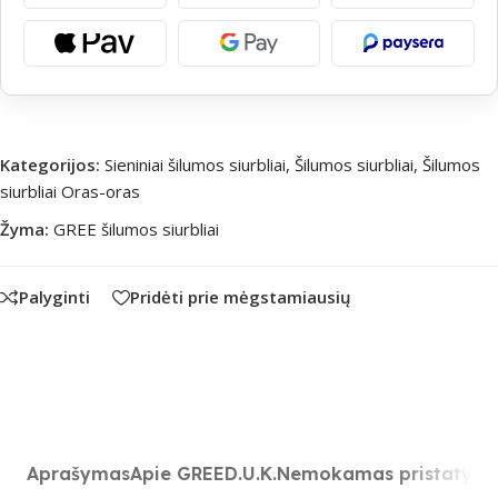
Kategorijos:
Sieniniai šilumos siurbliai
,
Šilumos siurbliai
,
Šilumos
siurbliai Oras-oras
Žyma:
GREE šilumos siurbliai
Palyginti
Pridėti prie mėgstamiausių
Aprašymas
Apie GREE
D.U.K.
Nemokamas pristatym