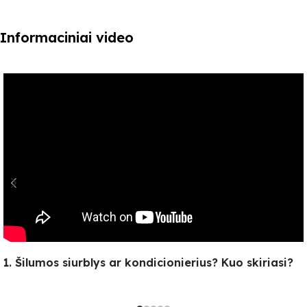
Informaciniai video
1. Šilumos siurblys ar kondicionierius? Kuo skiriasi?