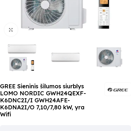
Paspauskite čia, kad padidinti
GREE Sieninis šilumos siurblys
LOMO NORDIC GWH24QEXF-
K6DNC2I/I GWH24AFE-
K6DNA2I/O 7,10/7,80 kW, yra
Wifi