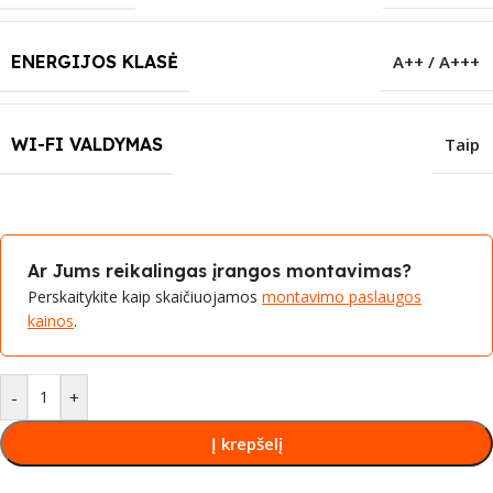
ENERGIJOS KLASĖ
A++ / A+++
WI-FI VALDYMAS
Taip
Ar Jums reikalingas įrangos montavimas?
Perskaitykite kaip skaičiuojamos
montavimo paslaugos
kainos
.
-
+
Į krepšelį