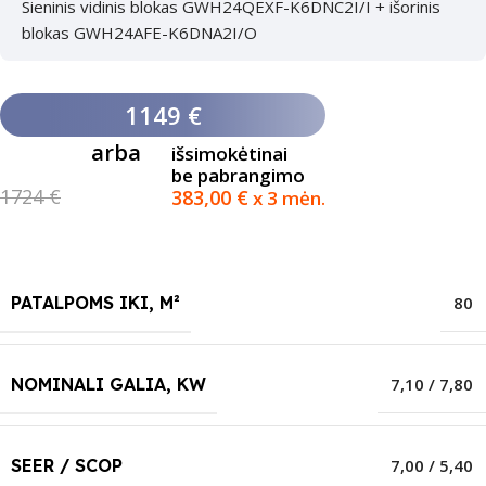
Sieninis vidinis blokas GWH24QEXF-K6DNC2I/I + išorinis
blokas GWH24AFE-K6DNA2I/O
1149 €
arba
išsimokėtinai
be pabrangimo
1724 €
383,00
€
x 3 mėn.
PATALPOMS IKI, M²
80
NOMINALI GALIA, KW
7,10 / 7,80
SEER / SCOP
7,00 / 5,40