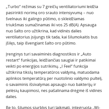
„Turbo“ režimas su 7 greičių ventiliatoriumi leidžia
pasirinkti norimą oro srauto intensyvumą – nuo
švelnaus iki galingo pūtimo, o skleidžiamas
triukšmas sumažinamas iki vos 25 dB(A). Apsauga
nuo šalto oro užtikrina, kad vidinės dalies
ventiliatorius įsijungs tik tada, kai šilumokaitis bus
įšilęs, taip išvengiant šalto oro pūtimo.
Įrenginys turi savaiminės diagnostikos ir „Auto
restart“ funkcijas, leidžiančias saugiai ir patikimai
veikti po energijos sutrikimų. „I Feel“ funkcija
užtikrina tikslų temperatūros valdymą, matuodama
aplinkos temperatūrą per nuotolinio valdymo pultelį,
o savaiminis išsivalymas apsaugo nuo bakterijų ir
pelėsių kaupimosi, nes pašalinama drėgmė iš vidinės
dalies.
Be to, šilumos siurblys turi laikmatį, integruotą „Wi-