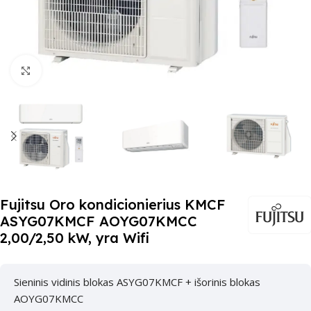
Paspauskite čia, kad padidinti
Fujitsu Oro kondicionierius KMCF
ASYG07KMCF AOYG07KMCC
2,00/2,50 kW, yra Wifi
Sieninis vidinis blokas ASYG07KMCF + išorinis blokas
AOYG07KMCC