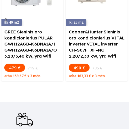
40
25
GREE Sieninis oro
Cooper&Hunter Sieninis
kondicionierius PULAR
oro kondicionierius VITAL
GWH12AGB-K6DNA1A/I
inverter VITAL inverter
GWH12AGB-K6DNA1A/O
CH-S07FTXF-NG
3,20/3,40 kW, yra Wifi
2,20/2,30 kW, yra Wifi
479 €
490 €
719 €
735 €
arba
159,67 €
x 3 mėn.
arba
163,33 €
x 3 mėn.