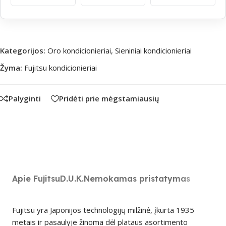
Kategorijos:
Oro kondicionieriai
,
Sieniniai kondicionieriai
Žyma:
Fujitsu kondicionieriai
Palyginti
Pridėti prie mėgstamiausių
Apie Fujitsu
D.U.K.
Nemokamas pristatymas
Fujitsu yra Japonijos technologijų milžinė, įkurta 1935
metais ir pasaulyje žinoma dėl plataus asortimento