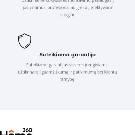
Užtikriname kokybiškas montavimo paslaugas į
jūsų namus: profesionaliai, greitai, efektyviai ir
saugiai.
Suteikiama garantija
Suteikiame garantijas visiems įrenginiams,
užtikrinant ilgaamžiškumą ir patikimumą bei klientų
ramybę.