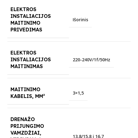
ELEKTROS
INSTALIACIJOS
Išorinis
MAITINIMO
PRIVEDIMAS
ELEKTROS
INSTALIACIJOS
220-240V/1f/50Hz
MAITINIMAS
MAITINIMO
3×1,5
KABELIS, MM²
DRENAŽO
PRIJUNGIMO
VAMZDŽIAI,
13,8/15,8 į 16,7