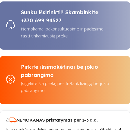
Sunku išsirinkti? Skambinkite
+370 699 94527
Nemokamai pakonsultuosime ir padėsime
rasti tinkamiausią prekę
Pirkite išsimokėtinai be jokio
pabrangimo
Įsigykite šią prekę per InBank lizingą be jokio
pabrangimo
NEMOKAMAS pristatymas per 1-3 d.d.
Jeigu prekės sandelyje neturime, pristatymas gali užtrukti iki 4