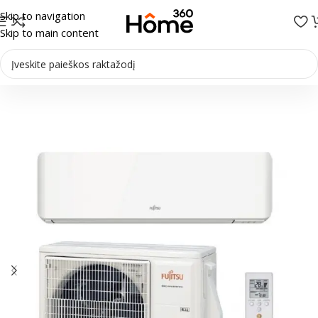
Skip to navigation
Skip to main content
Pradžia
/
Oro kondicionieriai
/
Sieniniai kondicionieriai