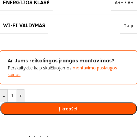
ENERGIJOS KLASĖ
A++ / A+
WI-FI VALDYMAS
Taip
Ar Jums reikalingas įrangos montavimas?
Perskaitykite kaip skaičiuojamos
montavimo paslaugos
kainos
.
-
+
Į krepšelį