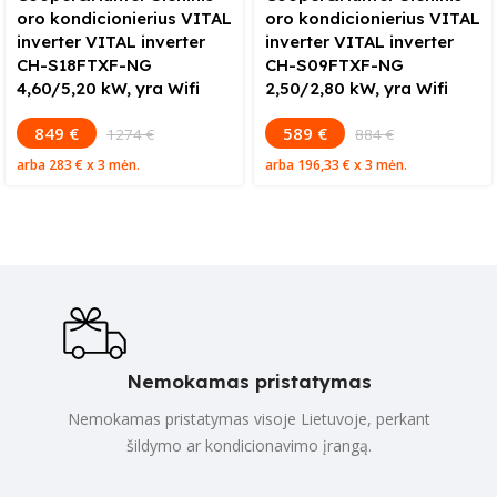
oro kondicionierius VITAL
oro kondicionierius VITAL
inverter VITAL inverter
inverter VITAL inverter
CH-S18FTXF-NG
CH-S09FTXF-NG
4,60/5,20 kW, yra Wifi
2,50/2,80 kW, yra Wifi
849 €
589 €
1274 €
884 €
arba
283 €
x 3 mėn.
arba
196,33 €
x 3 mėn.
Nemokamas pristatymas
Nemokamas pristatymas visoje Lietuvoje, perkant
šildymo ar kondicionavimo įrangą.