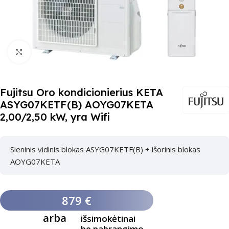
Paspauskite čia, kad padidinti
Fujitsu Oro kondicionierius KETA
ASYG07KETF(B) AOYG07KETA
2,00/2,50 kW, yra Wifi
Sieninis vidinis blokas ASYG07KETF(B) + išorinis blokas
AOYG07KETA
879 €
arba
išsimokėtinai
be pabrangimo