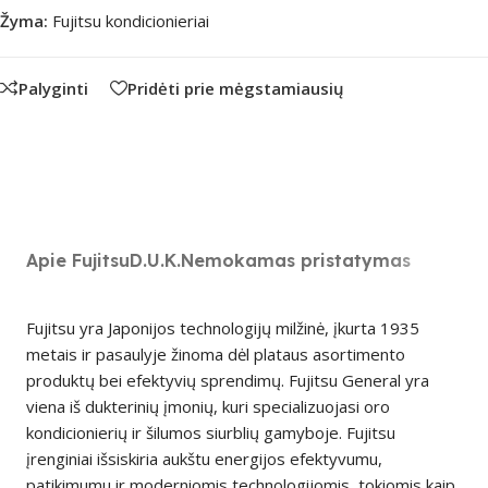
Žyma:
Fujitsu kondicionieriai
Palyginti
Pridėti prie mėgstamiausių
Apie Fujitsu
D.U.K.
Nemokamas pristatymas
Fujitsu yra Japonijos technologijų milžinė, įkurta 1935
metais ir pasaulyje žinoma dėl plataus asortimento
produktų bei efektyvių sprendimų. Fujitsu General yra
viena iš dukterinių įmonių, kuri specializuojasi oro
kondicionierių ir šilumos siurblių gamyboje. Fujitsu
įrenginiai išsiskiria aukštu energijos efektyvumu,
patikimumu ir moderniomis technologijomis, tokiomis kaip