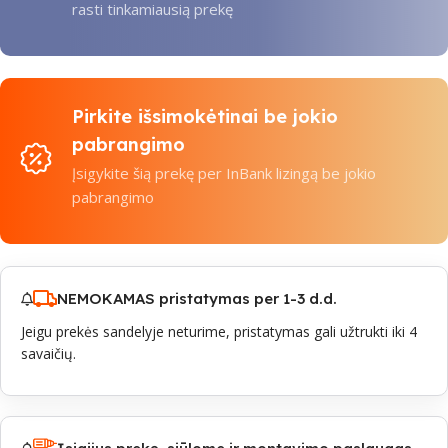
rasti tinkamiausią prekę
Pirkite išsimokėtinai be jokio
pabrangimo
Įsigykite šią prekę per InBank lizingą be jokio
pabrangimo
NEMOKAMAS pristatymas per 1-3 d.d.
Jeigu prekės sandelyje neturime, pristatymas gali užtrukti iki 4
savaičių.