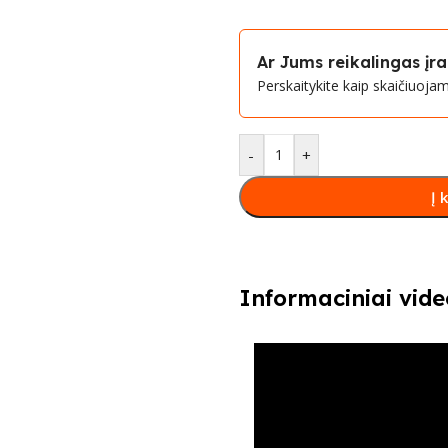
Ar Jums reikalingas į
Perskaitykite kaip skaičiuoj
-
+
Į 
Informaciniai vide