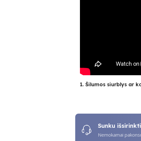
1. Šilumos siurblys ar k
Sunku išsirink
Nemokamai pakonsul