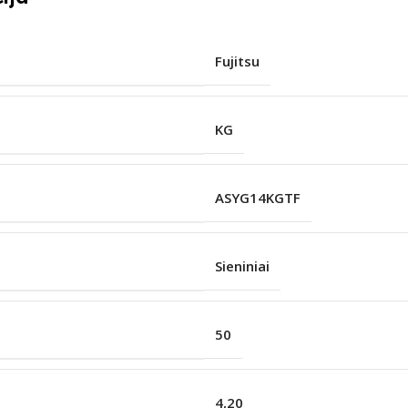
Fujitsu
KG
ASYG14KGTF
Sieniniai
50
4,20