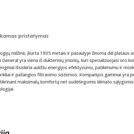
kamas pristatymas
logijų milžinė, įkurta 1935 metais ir pasaulyje žinoma dėl plataus
General yra viena iš dukterinių įmonių, kuri specializuojasi oro kon
renginiai išsiskiria aukštu energijos efektyvumu, patikimumu ir mo
arikliai ir pažangios filtravimo sistemos. Kompanijos gaminiai yra pri
krinant maksimalų komfortą net sudėtingomis klimato sąlygomis. F
logijai.
ija