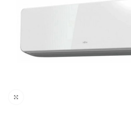
Paspauskite čia, kad padidinti