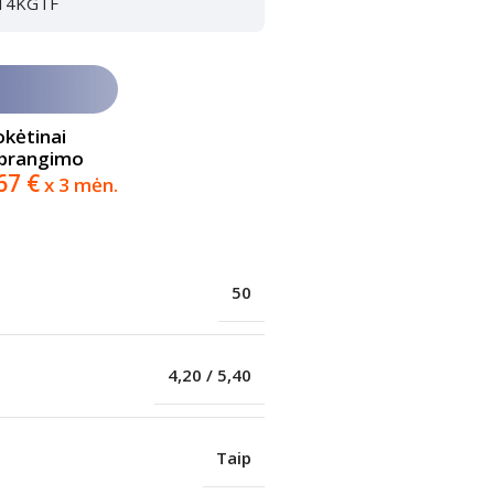
YG14KGTF
okėtinai
abrangimo
,67
€
x 3 mėn.
50
4,20 / 5,40
Taip