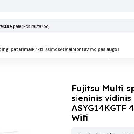
ingi patarimai
Pirkti išsimokėtinai
Montavimo paslaugos
stemos sieninis vidinis blokas KG ASYG14KGTF 4,20/5,40 kW, yra Wifi
Fujitsu Multi-s
sieninis vidini
ASYG14KGTF 4,
Wifi