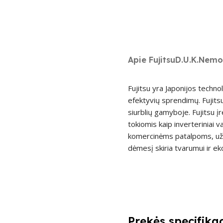
Apie Fujitsu
D.U.K.
Nemo
Fujitsu yra Japonijos techno
efektyvių sprendimų. Fujitsu 
siurblių gamyboje. Fujitsu į
tokiomis kaip inverteriniai v
komercinėms patalpoms, užti
dėmesį skiria tvarumui ir eko
Prekės specifikac