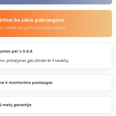
kėtinai be jokio pabrangimo
per InBank lizingą be jokio pabrangimo
mas per 1-3 d.d.
e, pristatymas gali užtrukti iki 4 savaičių.
lome ir montavimo paslaugas
2 metų garantija