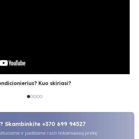
ondicionierius? Kuo skiriasi?
ti? Skambinkite
+370 699 94527
tuosime ir padėsime rasti tinkamiausią prekę