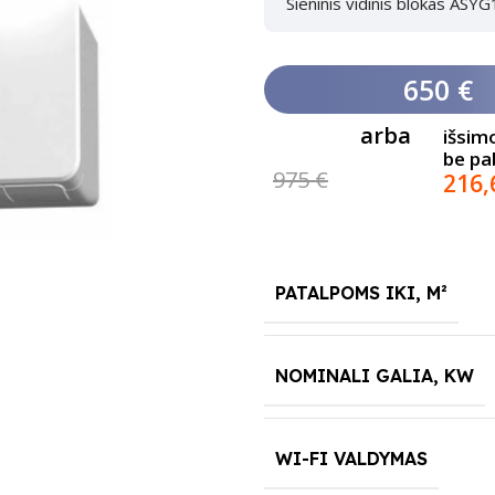
Sieninis vidinis blokas AS
650 €
arba
išsim
be p
975 €
216
PATALPOMS IKI, M²
NOMINALI GALIA, KW
WI-FI VALDYMAS