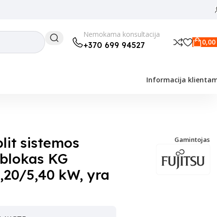
Nemokama konsultacija
0,0
+370 699 94527
Informacija klienta
plit sistemos
Gamintojas
s blokas KG
20/5,40 kW, yra