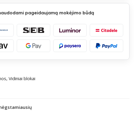
 naudodami pageidaujamą mokėjimo būdą
emos
,
Vidiniai blokai
 mėgstamiausių