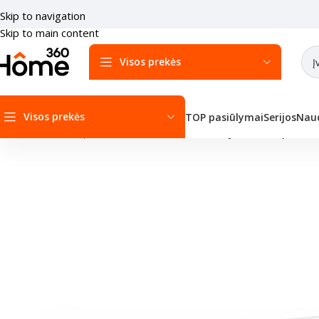
Skip to navigation
Skip to main content
Visos prekės
Visos prekės
TOP pasiūlymai
Serijos
Naud
Pradžia
/
Multi-Split sistemos
/
Vidiniai blokai
/
Fujitsu Multi-split si