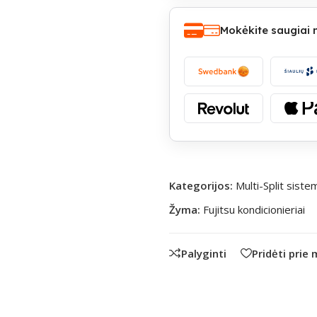
Mokėkite saugiai
Kategorijos:
Multi-Split sist
Žyma:
Fujitsu kondicionieriai
Palyginti
Pridėti prie