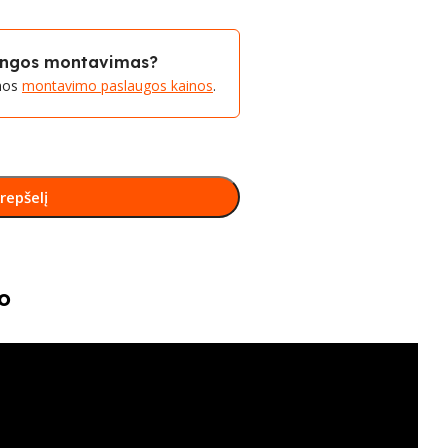
rangos montavimas?
amos
montavimo paslaugos kainos
.
krepšelį
o