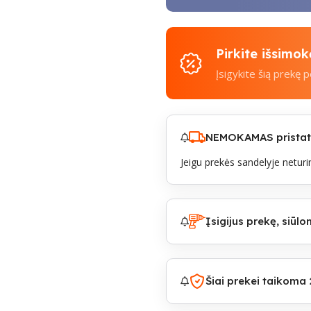
Pirkite išsimo
Įsigykite šią prekę 
NEMOKAMAS pristaty
Jeigu prekės sandelyje neturim
Įsigijus prekę, siū
Šiai prekei taikoma 