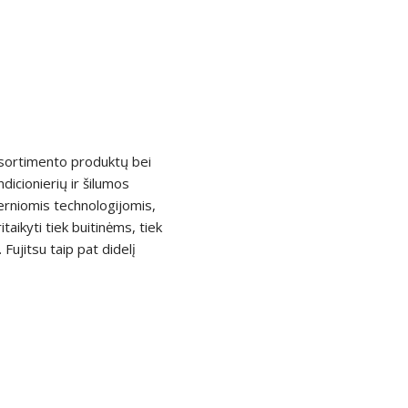
 asortimento produktų bei
dicionierių ir šilumos
derniomis technologijomis,
taikyti tiek buitinėms, tiek
ujitsu taip pat didelį