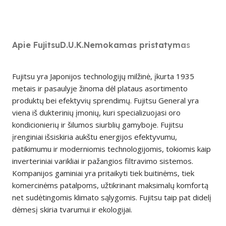
Apie Fujitsu
D.U.K.
Nemokamas pristatymas
Fujitsu yra Japonijos technologijų milžinė, įkurta 1935
metais ir pasaulyje žinoma dėl plataus asortimento
produktų bei efektyvių sprendimų. Fujitsu General yra
viena iš dukterinių įmonių, kuri specializuojasi oro
kondicionierių ir šilumos siurblių gamyboje. Fujitsu
įrenginiai išsiskiria aukštu energijos efektyvumu,
patikimumu ir moderniomis technologijomis, tokiomis kaip
inverteriniai varikliai ir pažangios filtravimo sistemos.
Kompanijos gaminiai yra pritaikyti tiek buitinėms, tiek
komercinėms patalpoms, užtikrinant maksimalų komfortą
net sudėtingomis klimato sąlygomis. Fujitsu taip pat didelį
dėmesį skiria tvarumui ir ekologijai.