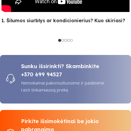
1. Šilumos siurblys ar kondicionierius? Kuo skiriasi?
Sunku išsirinkti? Skambinkite
+370 699 94527
Nemokamai pakonsultuosime ir padėsime
rasti tinkamiausią prekę
Pirkite išsimokėtinai be jokio
pabrangimo