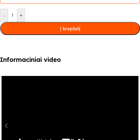
-
+
Į krepšelį
Informaciniai video