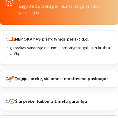
Įsigykite šią prekę per InBank lizingą be jokio
pabrangimo
NEMOKAMAS pristatymas per 1-3 d.d.
Jeigu prekės sandelyje neturime, pristatymas gali užtrukti iki 4
savaičių.
Įsigijus prekę, siūlome ir montavimo paslaugas
Šiai prekei taikoma 2 metų garantija