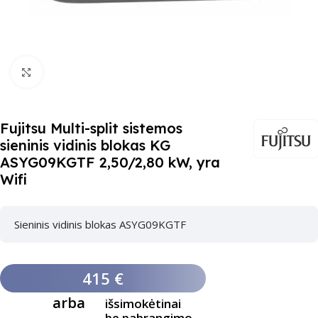
Paspauskite čia, kad padidinti
Fujitsu Multi-split sistemos
sieninis vidinis blokas KG
ASYG09KGTF 2,50/2,80 kW, yra
Wifi
Sieninis vidinis blokas ASYG09KGTF
415 €
arba
išsimokėtinai
be pabrangimo