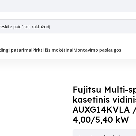
ingi patarimai
Pirkti išsimokėtinai
Montavimo paslaugos
stemos kasetinis vidinis blokas KV AUXG14KVLA / UTG-UFYF-W 4,00/5,40 k
Fujitsu Multi-s
kasetinis vidin
AUXG14KVLA 
4,00/5,40 kW