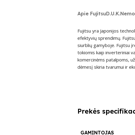
Apie Fujitsu
D.U.K.
Nemo
Fujitsu yra Japonijos techno
efektyvių sprendimų. Fujitsu 
siurblių gamyboje. Fujitsu į
tokiomis kaip inverteriniai v
komercinėms patalpoms, užti
dėmesį skiria tvarumui ir eko
Prekės specifikac
GAMINTOJAS