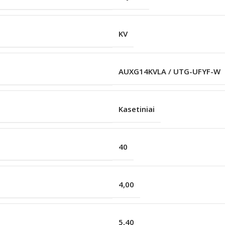
KV
AUXG14KVLA / UTG-UFYF-W
Kasetiniai
40
4,00
5,40