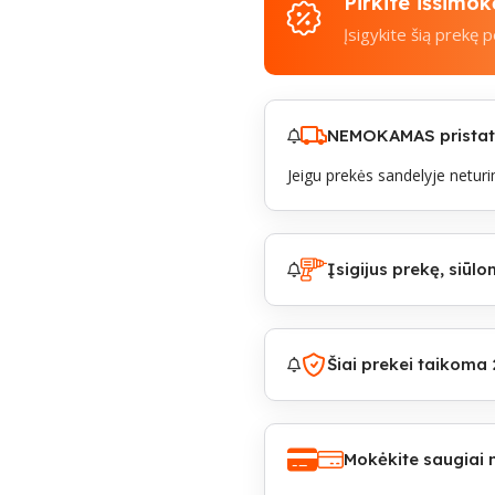
Pirkite išsimo
Įsigykite šią prekę 
NEMOKAMAS pristaty
Jeigu prekės sandelyje neturim
Įsigijus prekę, siū
Šiai prekei taikoma 
Mokėkite saugiai