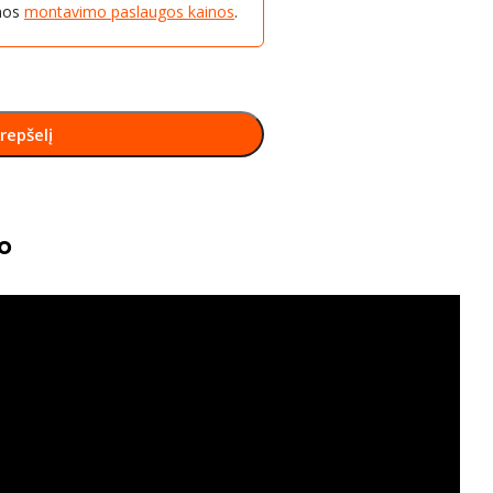
amos
montavimo paslaugos kainos
.
krepšelį
o