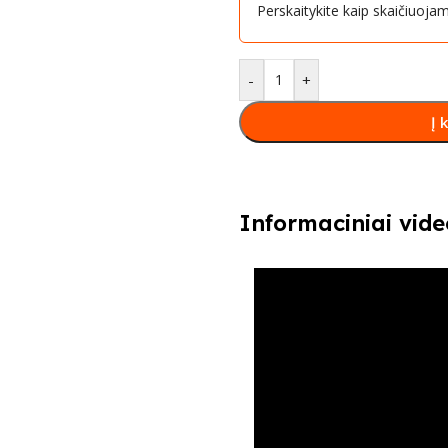
Perskaitykite kaip skaičiuoj
-
+
Į 
Informaciniai vide