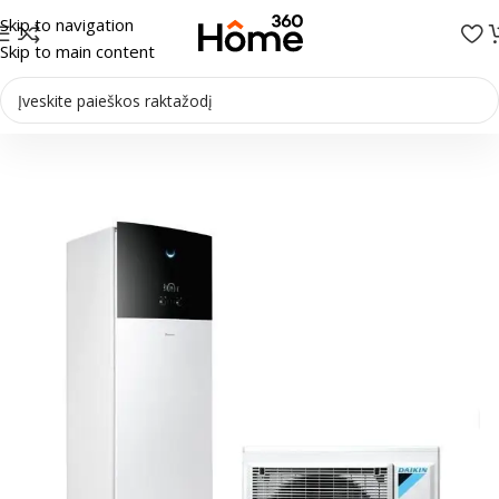
Skip to navigation
Skip to main content
Pradžia
/
Šilumos siurbliai
/
Šilumos siurbliai Oras-vanduo