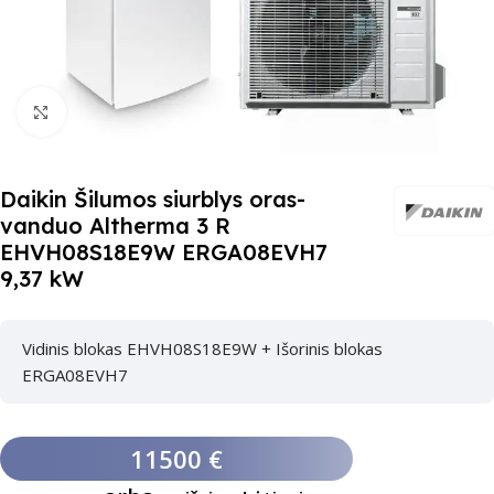
Paspauskite čia, kad padidinti
Daikin Šilumos siurblys oras-
vanduo Altherma 3 R
EHVH08S18E9W ERGA08EVH7
9,37 kW
Vidinis blokas EHVH08S18E9W + Išorinis blokas
ERGA08EVH7
11500 €