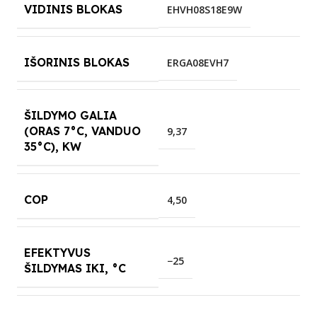
VIDINIS BLOKAS
EHVH08S18E9W
IŠORINIS BLOKAS
ERGA08EVH7
ŠILDYMO GALIA
(ORAS 7°C, VANDUO
9,37
35°C), KW
COP
4,50
EFEKTYVUS
−25
ŠILDYMAS IKI, °C