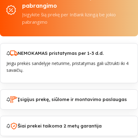
pabrangimo
Įsigykite šią prekę per InBank lizingą be jokio
pabrangimo
NEMOKAMAS pristatymas per 1-3 d.d.
Jeigu prekės sandelyje neturime, pristatymas gali užtrukti iki 4
savaičių.
Įsigijus prekę, siūlome ir montavimo paslaugas
Šiai prekei taikoma 2 metų garantija