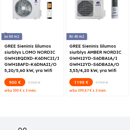
60
40
GREE Sieninis šilumos
GREE Sieninis šilumos
siurblys LOMO NORDIC
siurblys AMBER NORDIC
GWH18QDXD-K6DNC2I/I
GWH12YD-S6DBA1A/I
GWH18AFD-K6DNA2I/O
GWH12YD-S6DBA2A/O
5,20/5,60 kW, yra Wifi
3,53/4,20 kW, yra Wifi
900 €
1199 €
1350 €
1799 €
arba
300 €
x 3 mėn.
arba
399,67 €
x 3 mėn.