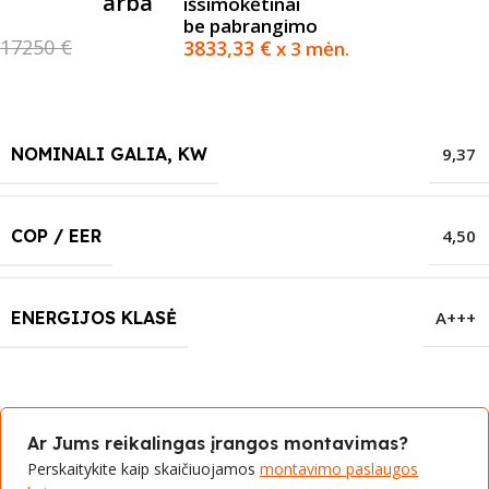
arba
išsimokėtinai
be pabrangimo
17250 €
3833,33
€
x 3 mėn.
NOMINALI GALIA, KW
9,37
COP / EER
4,50
ENERGIJOS KLASĖ
A+++
Ar Jums reikalingas įrangos montavimas?
Perskaitykite kaip skaičiuojamos
montavimo paslaugos