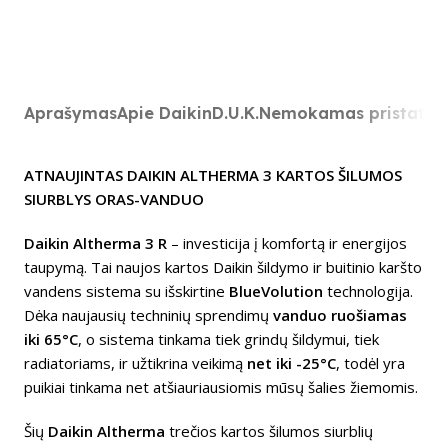
Aprašymas
Apie Daikin
D.U.K.
Nemokamas pristaty
ATNAUJINTAS DAIKIN ALTHERMA 3 KARTOS ŠILUMOS
SIURBLYS ORAS-VANDUO
Daikin Altherma 3 R
– investicija į komfortą ir energijos
taupymą. Tai naujos kartos Daikin šildymo ir buitinio karšto
vandens sistema su išskirtine
BlueVolution
technologija.
Dėka naujausių techninių sprendimų
vanduo ruošiamas
iki 65°C
, o sistema tinkama tiek grindų šildymui, tiek
radiatoriams, ir užtikrina veikimą
net iki -25°C
, todėl yra
puikiai tinkama net atšiauriausiomis mūsų šalies žiemomis.
Šių
Daikin Altherma
trečios kartos šilumos siurblių