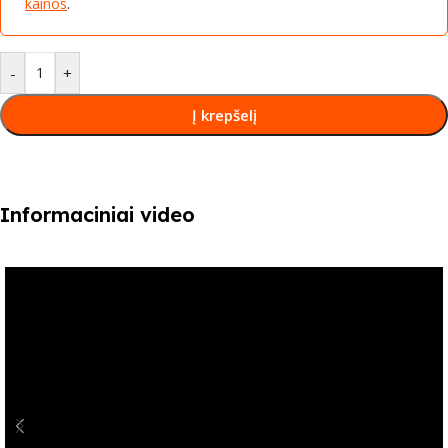
kainos
.
-
+
Į krepšelį
Informaciniai video