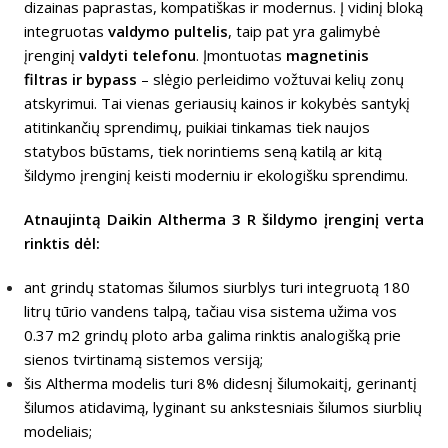
dizainas paprastas, kompatiškas ir modernus. Į vidinį bloką
integruotas
valdymo pultelis
, taip pat yra galimybė
įrenginį
valdyti telefonu
. Įmontuotas
magnetinis
filtras ir bypass
– slėgio perleidimo vožtuvai kelių zonų
atskyrimui. Tai vienas geriausių kainos ir kokybės santykį
atitinkančių sprendimų, puikiai tinkamas tiek naujos
statybos būstams, tiek norintiems seną katilą ar kitą
šildymo įrenginį keisti moderniu ir ekologišku sprendimu.
Atnaujintą Daikin Altherma 3 R šildymo įrenginį verta
rinktis dėl:
ant grindų statomas šilumos siurblys turi integruotą 180
litrų tūrio vandens talpą, tačiau visa sistema užima vos
0.37 m2 grindų ploto arba galima rinktis analogišką prie
sienos tvirtinamą sistemos versiją;
šis Altherma modelis turi 8% didesnį šilumokaitį, gerinantį
šilumos atidavimą, lyginant su ankstesniais šilumos siurblių
modeliais;