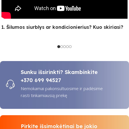
1. Šilumos siurblys ar kondicionierius? Kuo skiriasi?
Sunku išsirinkti? Skambinkite
+370 699 94527
Nemokamai pakonsultuosime ir padėsime
rasti tinkamiausią prekę
Pirkite išsimokėtinai be jokio