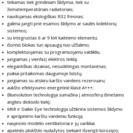
tinkamas tiek grindiniam šildymui, tiek su
žematemperatūriais radiatoriais;
naudojamas ekologiškas R32 freonas;
galima jungti prie esamos šildymo ar saulės kolektorių
sistemos;
su integruotas 6 ar 9 kW kaitinimo elementu;
išorinis blokas turi apsaugą nuo užšalimo;
komplektuojamas su programuojamu valdikliu;
jungiamas į vienfazį elektros tinklą;
elegantiškas dizainas, nesudėtingas montavimas;
puikiai pritaikomas daugumoje būstų;
jungiamas su atskiru karšto vandens rezervuaru;
aukšto efektyvumo energetinė klasė A+++;
Bluevolution technologija sumažina į atmosferą išmetamo
anglies dioksido kiekį;
MMI ir Daikin Eye technologija užtikrina sistemos šildymo
ir aprūpinimo karštu vandeniu funkciją
naujesnio modelio ventiliatoriai ir jų varikliai;
apatinės plokštės nudažytos siekiant išvengti korozijos;