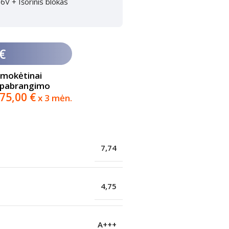
V + Išorinis blokas
€
imokėtinai
 pabrangimo
75,00
€
x 3 mėn.
7,74
4,75
A+++