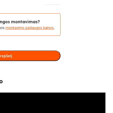
rangos montavimas?
amos
montavimo paslaugos kainos
.
krepšelį
o