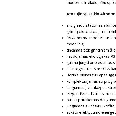
moderniu ir ekologišku spre
Atnaujintą Daikin Altherma 
ant grindų statomas šilumos 
grindų ploto arba galima rin
šis Altherma modelis turi 8%
modeliais;
tinkamas tiek grindiniam šil
naudojamas ekologiškas R3
galima jungti prie esamos š
su integruotas 6 ar 9 kW ka
išorinis blokas turi apsaugą
komplektuojamas su program
jungiamas į vienfazį elektros
elegantiškas dizainas, nes
puikiai pritaikomas daugumo
jungiamas su atskiru karšto
aukšto efektyvumo energeti