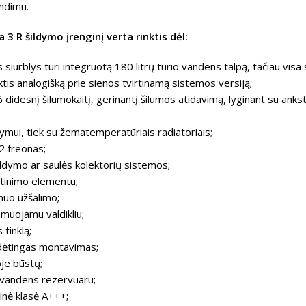
ndimu.
3 R šildymo įrenginį verta rinktis dėl:
siurblys turi integruotą 180 litrų tūrio vandens talpą, tačiau vi
ktis analogišką prie sienos tvirtinamą sistemos versiją;
 didesnį šilumokaitį, gerinantį šilumos atidavimą, lyginant su ankst
dymui, tiek su žematemperatūriais radiatoriais;
2 freonas;
ildymo ar saulės kolektorių sistemos;
itinimo elementu;
 nuo užšalimo;
uojamu valdikliu;
 tinklą;
udėtingas montavimas;
je būstų;
 vandens rezervuaru;
nė klasė A+++;