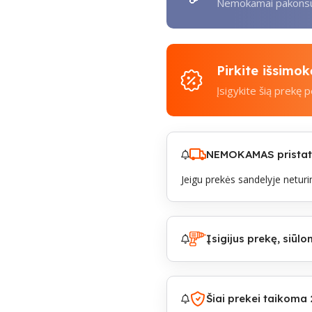
Nemokamai pakonsul
Pirkite išsimo
Įsigykite šią prekę 
NEMOKAMAS pristaty
Jeigu prekės sandelyje neturim
Įsigijus prekę, siū
Šiai prekei taikoma 