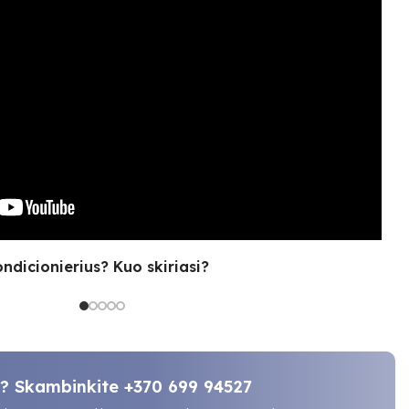
ondicionierius? Kuo skiriasi?
ti? Skambinkite
+370 699 94527