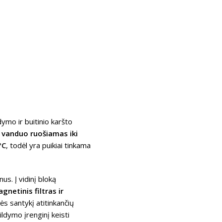
dymo ir buitinio karšto
ų
vanduo ruošiamas iki
°C
, todėl yra puikiai tinkama
s. Į vidinį bloką
gnetinis filtras ir
ės santykį atitinkančių
ildymo įrenginį keisti