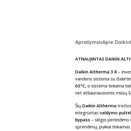
Aprašymas
Apie Daikin
ATNAUJINTAS DAIKIN ALT
Daikin Altherma 3 R
– inve
vandens sistema su išskirt
65°C
, o sistema tinkama tiek
net atšiauriausiomis mūsų š
Šių
Daikin Altherma
trečio
integruotas
valdymo pultel
bypass
– slėgio perleidimo 
sprendimų, puikiai tinkamas 