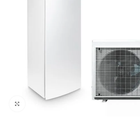
Paspauskite čia, kad padidinti