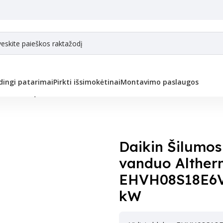
ingi patarimai
Pirkti išsimokėtinai
Montavimo paslaugos
lumos siurblys oras-vanduo Altherma 3 R EHVH08S18E6V ERGA06EVH 7,7
Daikin Šilumos 
vanduo Alther
EHVH08S18E6V
kW