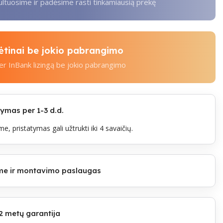
tuosime ir padėsime rasti tinkamiausią prekę
kėtinai be jokio pabrangimo
per InBank lizingą be jokio pabrangimo
mas per 1-3 d.d.
e, pristatymas gali užtrukti iki 4 savaičių.
lome ir montavimo paslaugas
2 metų garantija