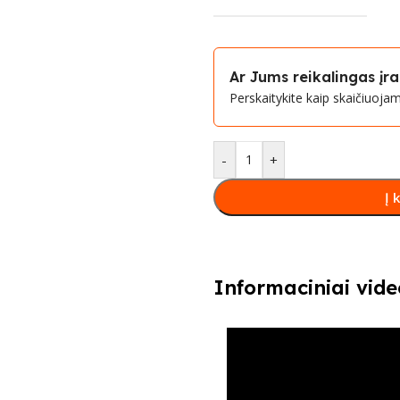
Ar Jums reikalingas į
Perskaitykite kaip skaičiuoj
-
+
Į 
Informaciniai vide