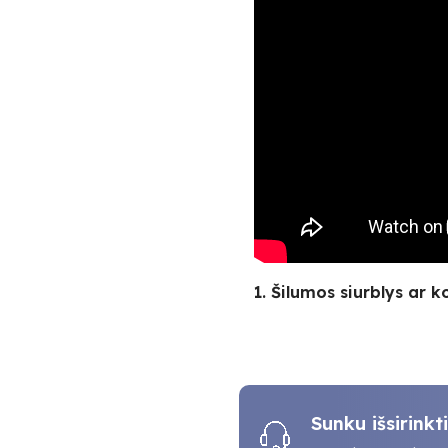
1. Šilumos siurblys ar k
Sunku išsirink