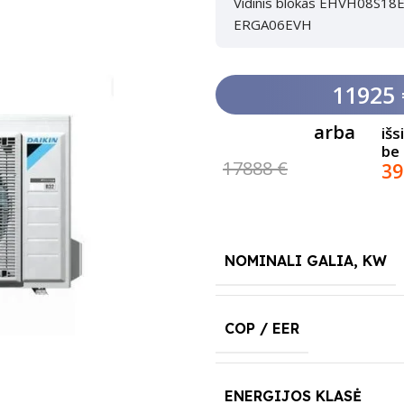
Vidinis blokas EHVH08S18E6
ERGA06EVH
11925 
arba
išs
be
17888 €
39
NOMINALI GALIA, KW
COP / EER
ENERGIJOS KLASĖ