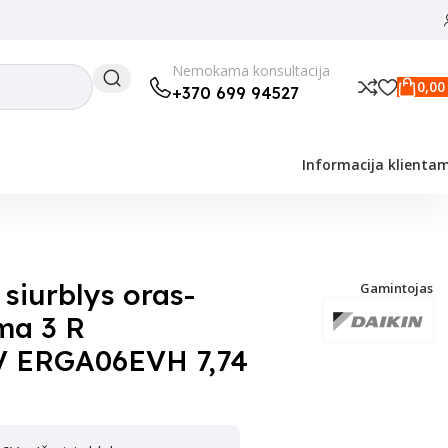
Nemokama konsultacija
0,0
+370 699 94527
Informacija klienta
4 kW
siurblys oras-
Gamintojas
ma 3 R
 ERGA06EVH 7,74