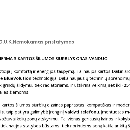
D.U.K.
Nemokamas pristatymas
HERMA 3 KARTOS ŠILUMOS SIURBLYS ORAS-VANDUO
sticija į komfortą ir energijos taupymą. Tai naujos kartos Daikin šil
ine
BlueVolution
technologija. Dėka naujausių techninių sprendim
 grindų šildymui, tiek radiatoriams, ir užtikrina veikimą
net iki -25
alies žiemomis.
s kartos šilumos siurblių dizainas paprastas, kompatiškas ir modernu
is
, taip pat yra galimybė įrenginį
valdyti telefonu
. Įmontuotas
ma
vožtuvai kelių zonų atskyrimui. Tai vienas geriausių kainos ir kokyb
tiek naujos statybos būstams, tiek norintiems seną katilą ar kitą š