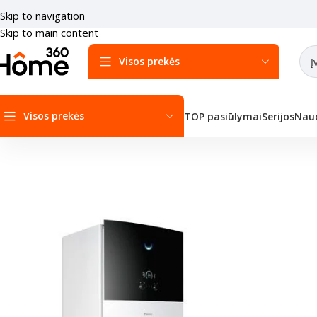
Skip to navigation
Skip to main content
Visos prekės
Visos prekės
TOP pasiūlymai
Serijos
Naud
Pradžia
/
Šilumos siurbliai
/
Šilumos siurbliai Oras-vanduo
/
Daikin Ši