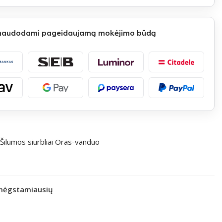
 naudodami pageidaujamą mokėjimo būdą
Šilumos siurbliai Oras-vanduo
 mėgstamiausių