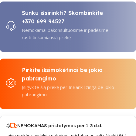
Sunku išsirinkti? Skambinkite
+370 699 94527
Nemokamai pakonsultuosime ir padėsime
rasti tinkamiausią prekę
Pirkite išsimokėtinai be jokio
pabrangimo
Įsigykite šią prekę per InBank lizingą be jokio
pabrangimo
NEMOKAMAS pristatymas per 1-3 d.d.
Jeigu prekės sandelyje neturime, pristatymas gali užtrukti iki 4