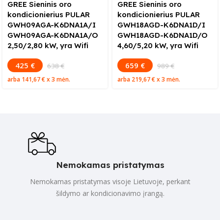
GREE Sieninis oro
GREE Sieninis oro
kondicionierius PULAR
kondicionierius PULAR
GWH09AGA-K6DNA1A/I
GWH18AGD-K6DNA1D/I
GWH09AGA-K6DNA1A/O
GWH18AGD-K6DNA1D/O
2,50/2,80 kW, yra Wifi
4,60/5,20 kW, yra Wifi
425 €
659 €
638 €
989 €
arba
141,67 €
x 3 mėn.
arba
219,67 €
x 3 mėn.
Nemokamas pristatymas
Nemokamas pristatymas visoje Lietuvoje, perkant
šildymo ar kondicionavimo įrangą.