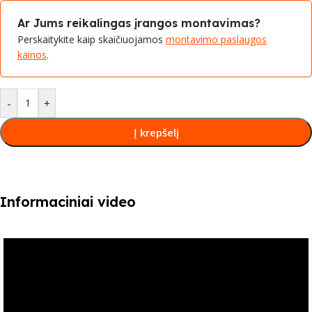
Ar Jums reikalingas įrangos montavimas?
Perskaitykite kaip skaičiuojamos
montavimo paslaugos
kainos
.
-
+
Į krepšelį
Informaciniai video