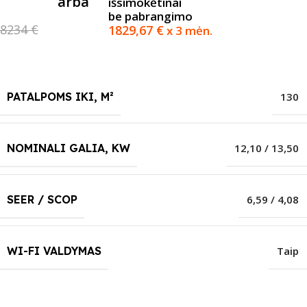
arba
išsimokėtinai
be pabrangimo
8234 €
1829,67
€
x 3 mėn.
PATALPOMS IKI, M²
130
NOMINALI GALIA, KW
12,10 / 13,50
SEER / SCOP
6,59 / 4,08
WI-FI VALDYMAS
Taip