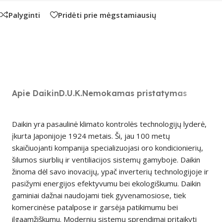
Palyginti
Pridėti prie mėgstamiausių
Apie Daikin
D.U.K.
Nemokamas pristatymas
Daikin yra pasaulinė klimato kontrolės technologijų lyderė,
įkurta Japonijoje 1924 metais. Ši, jau 100 metų
skaičiuojanti kompanija specializuojasi oro kondicionierių,
šilumos siurblių ir ventiliacijos sistemų gamyboje. Daikin
žinoma dėl savo inovacijų, ypač inverterių technologijoje ir
pasižymi energijos efektyvumu bei ekologiškumu. Daikin
gaminiai dažnai naudojami tiek gyvenamosiose, tiek
komercinėse patalpose ir garsėja patikimumu bei
ilgaamžiškumu. Modernių sistemų sprendimai pritaikyti