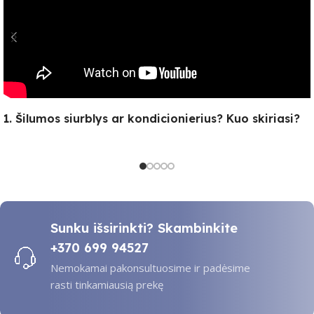
1. Šilumos siurblys ar kondicionierius? Kuo skiriasi?
Sunku išsirinkti? Skambinkite
+370 699 94527
Nemokamai pakonsultuosime ir padėsime
rasti tinkamiausią prekę