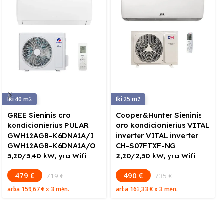
40
25
GREE Sieninis oro
Cooper&Hunter Sieninis
kondicionierius PULAR
oro kondicionierius VITAL
GWH12AGB-K6DNA1A/I
inverter VITAL inverter
GWH12AGB-K6DNA1A/O
CH-S07FTXF-NG
3,20/3,40 kW, yra Wifi
2,20/2,30 kW, yra Wifi
479 €
490 €
719 €
735 €
arba
159,67 €
x 3 mėn.
arba
163,33 €
x 3 mėn.