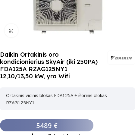
Paspauskite čia, kad padidinti
Daikin Ortakinis oro
kondicionierius SkyAir (iki 250PA)
FDA125A RZAG125NY1
12,10/13,50 kW, yra Wifi
Ortakinis vidinis blokas FDA125A + išorinis blokas
RZAG125NY1
5489 €