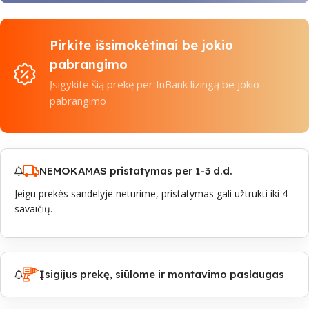
Pirkite išsimokėtinai be jokio
pabrangimo
Įsigykite šią prekę per InBank lizingą be jokio
pabrangimo
NEMOKAMAS pristatymas per 1-3 d.d.
Jeigu prekės sandelyje neturime, pristatymas gali užtrukti iki 4
savaičių.
Įsigijus prekę, siūlome ir montavimo paslaugas