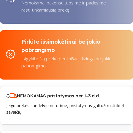
Nemokamai pakonsultuosime ir padėsime
rasti tinkamiausią prekę
Pirkite išsimokėtinai be jokio
pabrangimo
Įsigykite šią prekę per InBank lizingą be jokio
pabrangimo
NEMOKAMAS pristatymas per 1-3 d.d.
Jeigu prekės sandelyje neturime, pristatymas gali užtrukti iki 4
savaičių.