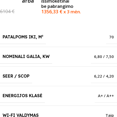
arba
išsimokėtinai
be pabrangimo
6104 €
1356,33
€
x 3 mėn.
PATALPOMS IKI, M²
70
NOMINALI GALIA, KW
6,80 / 7,50
SEER / SCOP
6,22 / 4,20
ENERGIJOS KLASĖ
A+ / A++
WI-FI VALDYMAS
Taip