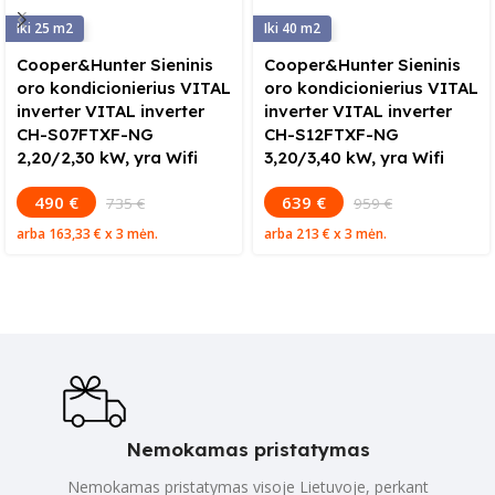
25
40
Cooper&Hunter Sieninis
Cooper&Hunter Sieninis
oro kondicionierius VITAL
oro kondicionierius VITAL
inverter VITAL inverter
inverter VITAL inverter
CH-S07FTXF-NG
CH-S12FTXF-NG
2,20/2,30 kW, yra Wifi
3,20/3,40 kW, yra Wifi
490 €
639 €
735 €
959 €
arba
163,33 €
x 3 mėn.
arba
213 €
x 3 mėn.
Nemokamas pristatymas
Nemokamas pristatymas visoje Lietuvoje, perkant