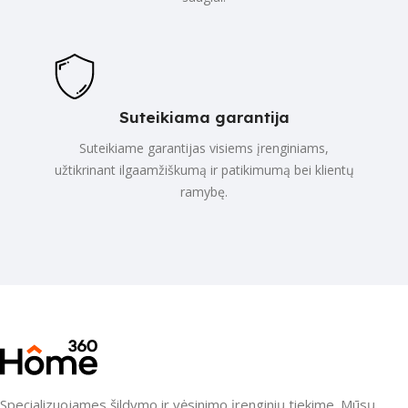
Suteikiama garantija
Suteikiame garantijas visiems įrenginiams,
užtikrinant ilgaamžiškumą ir patikimumą bei klientų
ramybę.
Specializuojames šildymo ir vėsinimo įrenginių tiekime. Mūsų