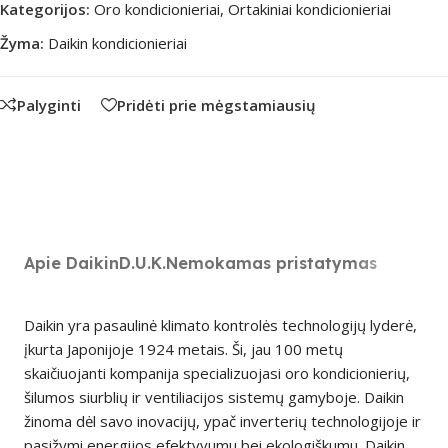
Kategorijos:
Oro kondicionieriai
,
Ortakiniai kondicionieriai
Žyma:
Daikin kondicionieriai
Palyginti
Pridėti prie mėgstamiausių
Apie Daikin
D.U.K.
Nemokamas pristatymas
Daikin yra pasaulinė klimato kontrolės technologijų lyderė,
įkurta Japonijoje 1924 metais. Ši, jau 100 metų
skaičiuojanti kompanija specializuojasi oro kondicionierių,
šilumos siurblių ir ventiliacijos sistemų gamyboje. Daikin
žinoma dėl savo inovacijų, ypač inverterių technologijoje ir
pasižymi energijos efektyvumu bei ekologiškumu. Daikin