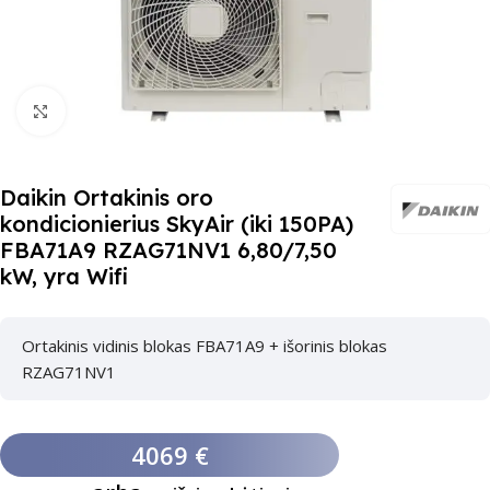
Paspauskite čia, kad padidinti
Daikin Ortakinis oro
kondicionierius SkyAir (iki 150PA)
FBA71A9 RZAG71NV1 6,80/7,50
kW, yra Wifi
Ortakinis vidinis blokas FBA71A9 + išorinis blokas
RZAG71NV1
4069 €