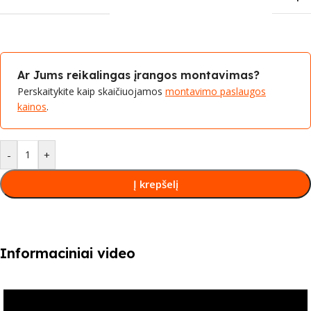
Ar Jums reikalingas įrangos montavimas?
Perskaitykite kaip skaičiuojamos
montavimo paslaugos
kainos
.
-
+
Į krepšelį
Informaciniai video