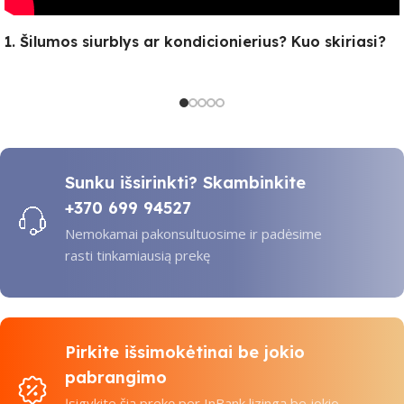
1. Šilumos siurblys ar kondicionierius? Kuo skiriasi?
Sunku išsirinkti? Skambinkite
+370 699 94527
Nemokamai pakonsultuosime ir padėsime
rasti tinkamiausią prekę
Pirkite išsimokėtinai be jokio
pabrangimo
Įsigykite šią prekę per InBank lizingą be jokio