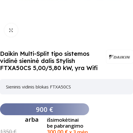
Paspauskite čia, kad padidinti
Daikin Multi-Split tipo sistemos
vidinė sieninė dalis Stylish
FTXA50CS 5,00/5,80 kW, yra Wifi
Sieninis vidinis blokas FTXA50CS
900 €
arba
išsimokėtinai
be pabrangimo
1350 €
300,00
€
x 3 mėn.