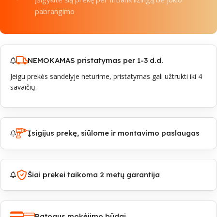
pabrangimo
NEMOKAMAS pristatymas per 1-3 d.d.
Jeigu prekės sandelyje neturime, pristatymas gali užtrukti iki 4
savaičių.
Įsigijus prekę, siūlome ir montavimo paslaugas
Šiai prekei taikoma 2 metų garantija
Patogus mokėjimo būdai