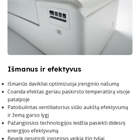
Išmanus ir efektyvus
Išmanūs davikliai optimizuoja įrenginio našumą
Coanda efektas geriau paskirsto temperatūrą visoje
patalpoje
Patobulintas ventiliatorius siūlo aukštą efektyvumą
ir žemą garso lygį
Pažangiosios technologijos leidžia pasiekti didesnį
energijos efektyvumą
Beveik nesigirdi: įrenginys veikia itin tyliai