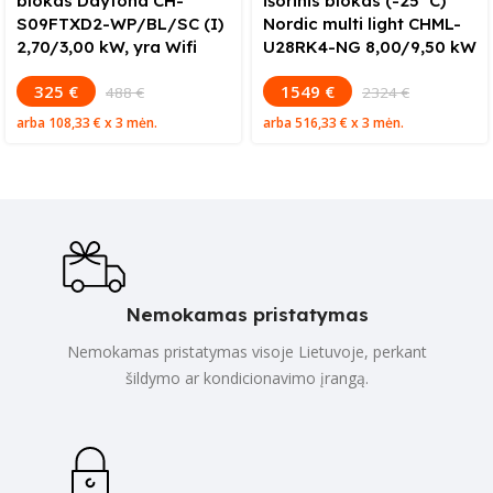
blokas Daytona CH-
išorinis blokas (-25°C)
S09FTXD2-WP/BL/SC (I)
Nordic multi light CHML-
2,70/3,00 kW, yra Wifi
U28RK4-NG 8,00/9,50 kW
325 €
1549 €
488 €
2324 €
arba
108,33 €
x 3 mėn.
arba
516,33 €
x 3 mėn.
Nemokamas pristatymas
Nemokamas pristatymas visoje Lietuvoje, perkant
šildymo ar kondicionavimo įrangą.