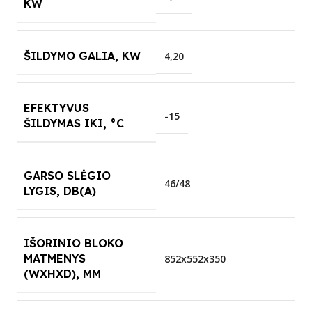
KW
ŠILDYMO GALIA, KW
4,20
EFEKTYVUS
-15
ŠILDYMAS IKI, °C
GARSO SLĖGIO
46/48
LYGIS, DB(A)
IŠORINIO BLOKO
MATMENYS
852x552x350
(WXHXD), MM