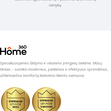
ramybę.
Specializuojames šildymo ir vėsinimo įrenginių tiekime. Mūsų
tikslas – suteikti modernius, patikimus ir efektyvius sprendimus,
užtikrinančius komfortą kiekvieno kliento namuose.