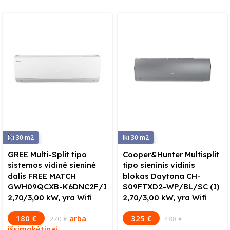
30
30
GREE Multi-Split tipo
Cooper&Hunter Multisplit
sistemos vidinė sieninė
tipo sieninis vidinis
dalis FREE MATCH
blokas Daytona CH-
GWH09QCXB-K6DNC2F/I
S09FTXD2-WP/BL/SC (I)
2,70/3,00 kW, yra Wifi
2,70/3,00 kW, yra Wifi
180 €
arba
325 €
270 €
488 €
išsimokėtinai