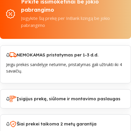
Pirkite išsimokėtinai be jokio
pabrangimo
Įsigykite šią prekę per InBank lizingą be jokio
pabrangimo
NEMOKAMAS pristatymas per 1-3 d.d.
Jeigu prekės sandelyje neturime, pristatymas gali užtrukti iki 4
savaičių.
Įsigijus prekę, siūlome ir montavimo paslaugas
Šiai prekei taikoma 2 metų garantija