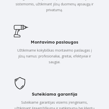
sistemomis, užtikrinant jūsų duomenų apsaugą ir
privatumą.
Montavimo paslaugos
Užtikriname kokybiškas montavimo paslaugas į
jūsų namus: profesionaliai, greitai, efektyviai ir
saugiai.
Suteikiama garantija
Suteikiame garantijas visiems įrenginiams,
užtikrinant ilgaamžiškumą ir patikimumą bei klientų