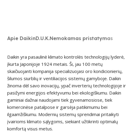
Apie Daikin
D.U.K.
Nemokamas pristatymas
Daikin yra pasaulinė klimato kontrolės technologijų lyderė,
įkurta Japonijoje 1924 metais. Ši, jau 100 metų
skaičiuojanti kompanija specializuojasi oro kondicionierių,
šilumos siurblių ir ventiliacijos sistemų gamyboje. Daikin
žinoma dėl savo inovacijų, ypač inverterių technologijoje ir
pasižymi energijos efektyvumu bei ekologiškumu. Daikin
gaminiai dažnai naudojami tiek gyvenamosiose, tiek
komercinėse patalpose ir garsėja patikimumu bei
ilgaamžiškumu. Modernių sistemų sprendimai pritaikyti
įvairioms klimato sąlygoms, siekiant užtikrinti optimalų
komfortą visus metus.