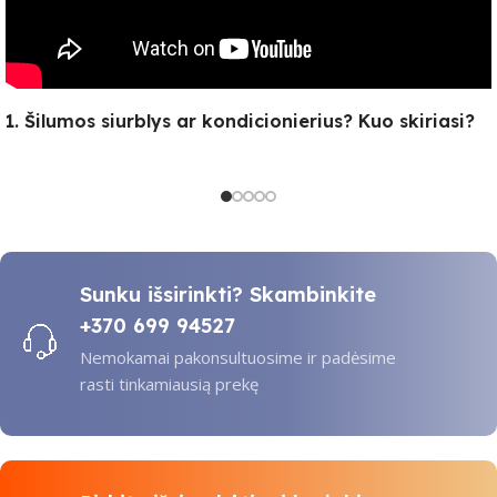
1. Šilumos siurblys ar kondicionierius? Kuo skiriasi?
Sunku išsirinkti? Skambinkite
+370 699 94527
Nemokamai pakonsultuosime ir padėsime
rasti tinkamiausią prekę