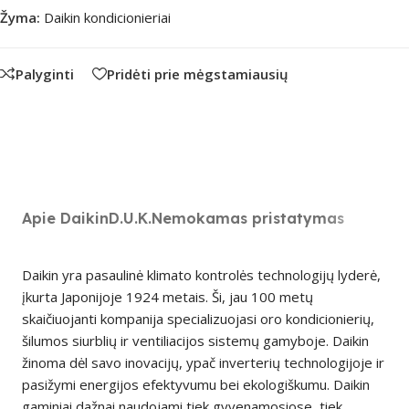
Žyma:
Daikin kondicionieriai
Palyginti
Pridėti prie mėgstamiausių
Apie Daikin
D.U.K.
Nemokamas pristatymas
Daikin yra pasaulinė klimato kontrolės technologijų lyderė,
įkurta Japonijoje 1924 metais. Ši, jau 100 metų
skaičiuojanti kompanija specializuojasi oro kondicionierių,
šilumos siurblių ir ventiliacijos sistemų gamyboje. Daikin
žinoma dėl savo inovacijų, ypač inverterių technologijoje ir
pasižymi energijos efektyvumu bei ekologiškumu. Daikin
gaminiai dažnai naudojami tiek gyvenamosiose, tiek