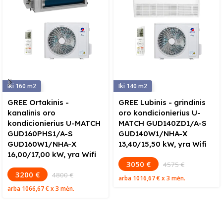
160
140
GREE Ortakinis -
GREE Lubinis - grindinis
kanalinis oro
oro kondicionierius U-
kondicionierius U-MATCH
MATCH GUD140ZD1/A-S
GUD160PHS1/A-S
GUD140W1/NHA-X
GUD160W1/NHA-X
13,40/15,50 kW, yra Wifi
16,00/17,00 kW, yra Wifi
3050 €
4575 €
3200 €
4800 €
arba
1016,67 €
x 3 mėn.
arba
1066,67 €
x 3 mėn.