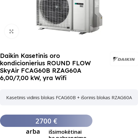
Paspauskite čia, kad padidinti
Daikin Kasetinis oro
kondicionierius ROUND FLOW
SkyAir FCAG60B RZAG60A
6,00/7,00 kW, yra Wifi
Kasetinis vidinis blokas FCAG60B + išorinis blokas RZAG60A
2700 €
arba
išsimokėtinai
be pabrangimo