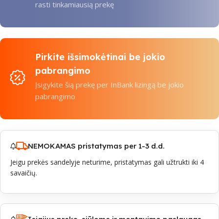
rasti tinkamiausią prekę
Pirkite išsimokėtinai be jokio
pabrangimo
Įsigykite šią prekę per InBank lizingą be jokio
pabrangimo
NEMOKAMAS pristatymas per 1-3 d.d.
Jeigu prekės sandelyje neturime, pristatymas gali užtrukti iki 4
savaičių.