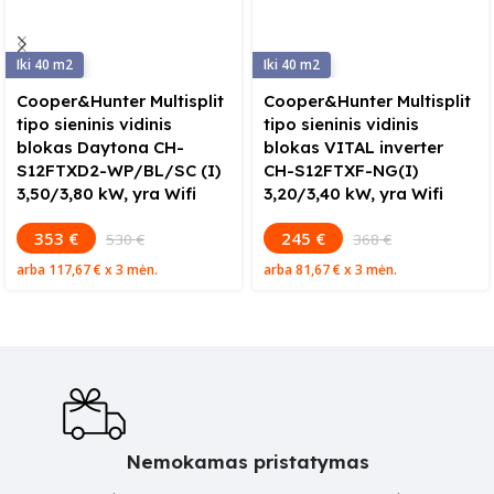
40
40
Cooper&Hunter Multisplit
Cooper&Hunter Multisplit
tipo sieninis vidinis
tipo sieninis vidinis
blokas Daytona CH-
blokas VITAL inverter
S12FTXD2-WP/BL/SC (I)
CH-S12FTXF-NG(I)
3,50/3,80 kW, yra Wifi
3,20/3,40 kW, yra Wifi
353 €
245 €
530 €
368 €
arba
117,67 €
x 3 mėn.
arba
81,67 €
x 3 mėn.
Nemokamas pristatymas