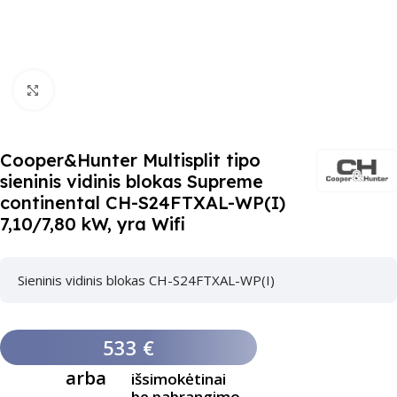
Paspauskite čia, kad padidinti
Cooper&Hunter Multisplit tipo
sieninis vidinis blokas Supreme
continental CH-S24FTXAL-WP(I)
7,10/7,80 kW, yra Wifi
Sieninis vidinis blokas CH-S24FTXAL-WP(I)
533 €
arba
išsimokėtinai
be pabrangimo