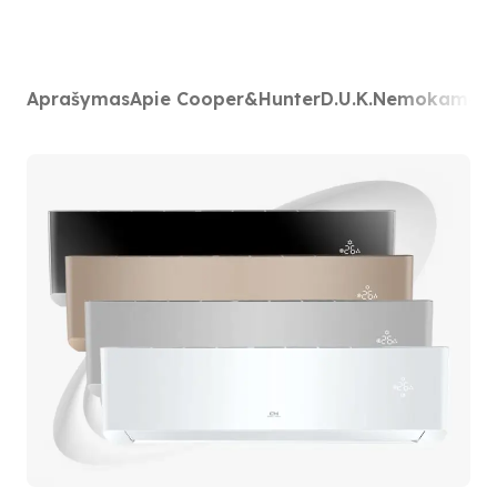
Aprašymas
Apie Cooper&Hunter
D.U.K.
Nemokamas p