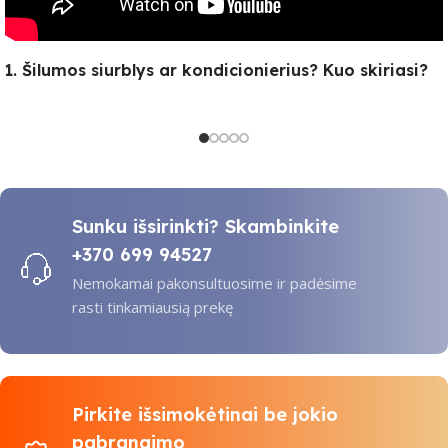
1. Šilumos siurblys ar kondicionierius? Kuo skiriasi?
Sunku išsirinkti? Skambinkite
+370 699 94527
Nemokamai pakonsultuosime ir padėsime
rasti tinkamiausią prekę
Pirkite išsimokėtinai be jokio
pabrangimo