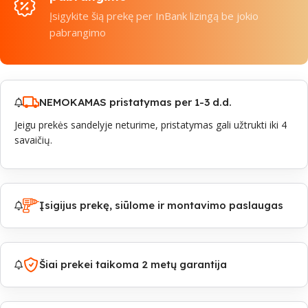
Įsigykite šią prekę per InBank lizingą be jokio
pabrangimo
NEMOKAMAS pristatymas per 1-3 d.d.
Jeigu prekės sandelyje neturime, pristatymas gali užtrukti iki 4
savaičių.
Įsigijus prekę, siūlome ir montavimo paslaugas
Šiai prekei taikoma 2 metų garantija