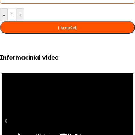
-
+
Į krepšelį
Informaciniai video