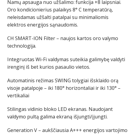
Namų apsauga nuo užšalimo: funkcija +8 laipsniai.
Oro kondicionierius palaikys 8° C temperatūrą,
neleisdamas užšalti patalpai su minimaliomis
elektros energijos sąnaudomis.
CH SMART-ION Filter – naujos kartos oro valymo
technologija.
Integruotas Wi-Fi valdymas suteikia galimybę valdyti
irenginį iš bet kurios pasaulio vietos.
Automatinis režimas SWING tolygiai išsklaido orą
visoje patalpoje – iki 180° horizontaliai ir iki 130° –
vertikaliai
Stilingas vidinio bloko LED ekranas. Naudojant
valdymo pultą galima ekraną išjungti/įjungti.
Generation V – aukščiausia A+++ energijos vartojimo