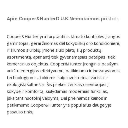
Apie Cooper&Hunter
D.U.K.
Nemokamas pristatyma
Cooper&Hunter yra tarptautinis klimato kontrolės įrangos
gamintojas, gerai žinomas dėl kokybiškų oro kondicionierių
ir šilumos siurblių. Įmonė siūlo platų šių produktų
asortimentą, apimantį tiek gyvenamąsias patalpas, tiek
komercinius objektus. Cooper&Hunter įrenginiai pasižymi
aukštu energijos efektyvumu, patikimumu ir inovatyviomis
technologijomis, tokiomis kaip inverteriniai varikliai ir
ekologiški šaltnešiai. Šis prekės ženklas orientuojasi į
kokybę ir komfortą, siūlydamas modernias funkcijas,
įskaitant nuotolinį valdymą. Dėl prieinamos kainos ir
patikimumo Cooper&Hunter yra populiarus daugelyje
pasaulio rinkų.