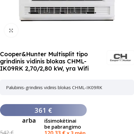
Paspauskite čia, kad padidinti
Cooper&Hunter Multisplit tipo
grindinis vidinis blokas CHML-
IK09RK 2,70/2,80 kW, yra Wifi
Palubinis-grindinis vidinis blokas CHML-IK09RK
361 €
arba
išsimokėtinai
be pabrangimo
542 €
120,33
€
x 3 mėn.