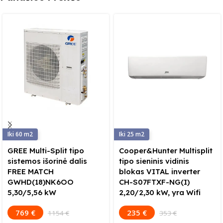
60
25
GREE Multi-Split tipo
Cooper&Hunter Multisplit
sistemos išorinė dalis
tipo sieninis vidinis
FREE MATCH
blokas VITAL inverter
GWHD(18)NK6OO
CH-S07FTXF-NG(I)
5,30/5,56 kW
2,20/2,30 kW, yra Wifi
769 €
235 €
1154 €
353 €