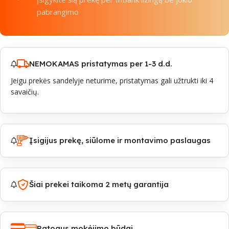
pabrangimo
NEMOKAMAS pristatymas per 1-3 d.d.
Jeigu prekės sandelyje neturime, pristatymas gali užtrukti iki 4
savaičių.
Įsigijus prekę, siūlome ir montavimo paslaugas
Šiai prekei taikoma 2 metų garantija
Patogus mokėjimo būdai