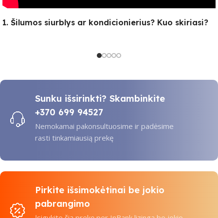
1. Šilumos siurblys ar kondicionierius? Kuo skiriasi?
Sunku išsirinkti? Skambinkite
+370 699 94527
Nemokamai pakonsultuosime ir padėsime
rasti tinkamiausią prekę
Pirkite išsimokėtinai be jokio
pabrangimo
Įsigykite šią prekę per InBank lizingą be jokio