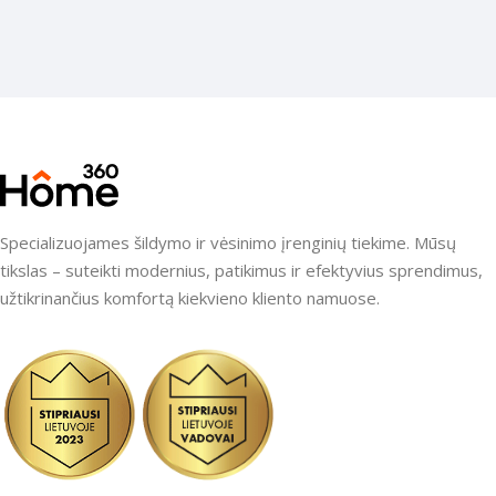
Specializuojames šildymo ir vėsinimo įrenginių tiekime. Mūsų
tikslas – suteikti modernius, patikimus ir efektyvius sprendimus,
užtikrinančius komfortą kiekvieno kliento namuose.