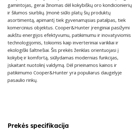
gamintojas, gerai žinomas dėl kokybiškų oro kondicionierių
ir šilumos siurblių. Įmonė siūlo platų šių produktų
asortimentą, apimantį tiek gyvenamąsias patalpas, tiek
komercinius objektus. Cooper&Hunter įrenginiai pasižymi
aukštu energijos efektyvumu, patikimumu ir inovatyviomis
technologijomis, tokiomis kaip inverteriniai varikliai ir
ekologiški šaltnešiai. Šis prekės ženklas orientuojasi į
kokybę ir komfortą, siūlydamas modernias funkcijas,
įskaitant nuotolinį valdymą. Dėl prieinamos kainos ir
patikimumo Cooper&Hunter yra populiarus daugelyje
pasaulio rinkų.
Prekės specifikacija