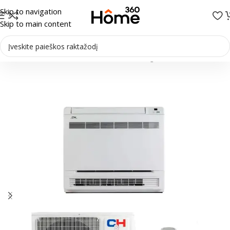
Skip to navigation
Skip to main content
 siurbliai
/
Šilumos siurbliai Oras-oras
/
Palubiniai-grindiniai šilumos siurbliai