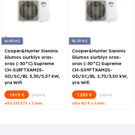
60
30
Cooper&Hunter Sieninis
Cooper&Hunter Sieninis
šilumos siurblys oras-
šilumos siurblys oras-
oras (-30°C) Supreme
oras (-30°C) Supreme
CH-S18FTXAM2S-
CH-S09FTXAM2S-
GD/SC/BL 5,30/5,57 kW,
GD/SC/BL 2,70/3,50 kW,
yra Wifi
yra Wifi
1619 €
1389 €
2429 €
2084 €
arba
539,67 €
x 3 mėn.
arba
463 €
x 3 mėn.