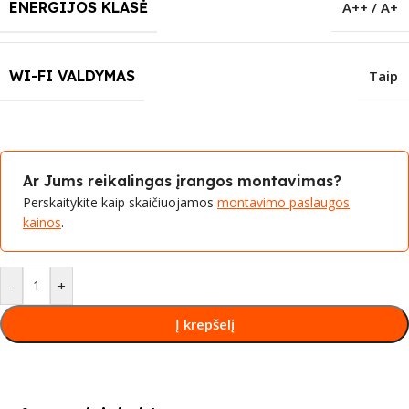
ENERGIJOS KLASĖ
A++ / A+
WI-FI VALDYMAS
Taip
Ar Jums reikalingas įrangos montavimas?
Perskaitykite kaip skaičiuojamos
montavimo paslaugos
kainos
.
-
+
Į krepšelį