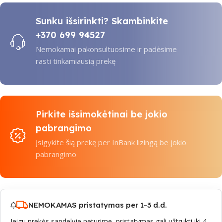
Sunku išsirinkti? Skambinkite
+370 699 94527
Nemokamai pakonsultuosime ir padėsime
rasti tinkamiausią prekę
Pirkite išsimokėtinai be jokio
pabrangimo
Įsigykite šią prekę per InBank lizingą be jokio
pabrangimo
NEMOKAMAS pristatymas per 1-3 d.d.
Jeigu prekės sandelyje neturime, pristatymas gali užtrukti iki 4