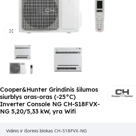
Paspauskite čia, kad padidinti
Cooper&Hunter Grindinis šilumos
siurblys oras-oras (-25°C)
Inverter Console NG CH-S18FVX-
NG 5,20/5,33 kW, yra Wifi
Vidinis ir išorinis blokas CH-S18FVX-NG