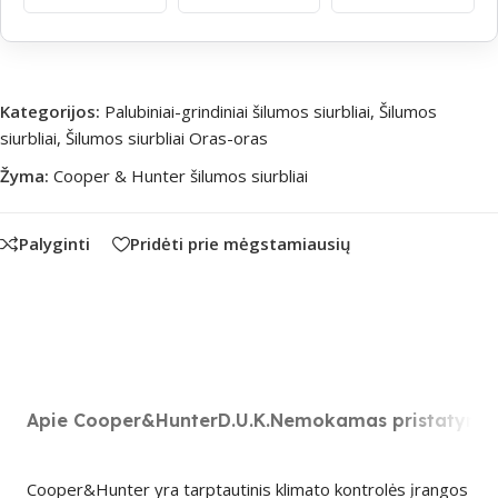
Kategorijos:
Palubiniai-grindiniai šilumos siurbliai
,
Šilumos
siurbliai
,
Šilumos siurbliai Oras-oras
Žyma:
Cooper & Hunter šilumos siurbliai
Palyginti
Pridėti prie mėgstamiausių
Apie Cooper&Hunter
D.U.K.
Nemokamas pristatyma
Cooper&Hunter yra tarptautinis klimato kontrolės įrangos