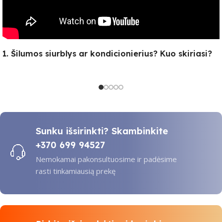
1. Šilumos siurblys ar kondicionierius? Kuo skiriasi?
Sunku išsirinkti? Skambinkite
+370 699 94527
Nemokamai pakonsultuosime ir padėsime
rasti tinkamiausią prekę