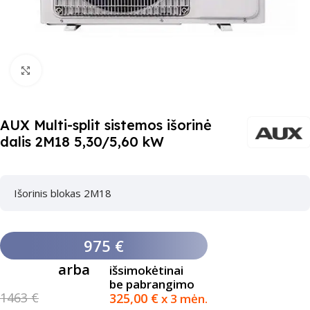
Paspauskite čia, kad padidinti
AUX Multi-split sistemos išorinė
dalis 2M18 5,30/5,60 kW
Išorinis blokas 2M18
975 €
arba
išsimokėtinai
be pabrangimo
1463 €
325,00
€
x 3 mėn.