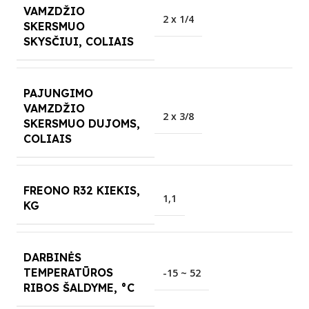
VAMZDŽIO
2 x 1/4
SKERSMUO
SKYSČIUI, COLIAIS
PAJUNGIMO
VAMZDŽIO
2 x 3/8
SKERSMUO DUJOMS,
COLIAIS
FREONO R32 KIEKIS,
1,1
KG
DARBINĖS
TEMPERATŪROS
-15 ~ 52
RIBOS ŠALDYME, °C