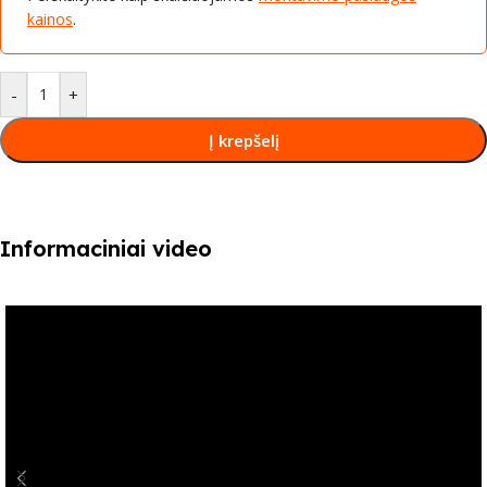
kainos
.
-
+
Į krepšelį
Informaciniai video