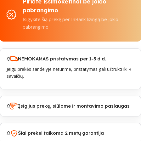
Pirkite išsimokėtinai be jokio
pabrangimo
Įsigykite šią prekę per InBank lizingą be jokio
pabrangimo
NEMOKAMAS pristatymas per 1-3 d.d.
Jeigu prekės sandelyje neturime, pristatymas gali užtrukti iki 4
savaičių.
Įsigijus prekę, siūlome ir montavimo paslaugas
Šiai prekei taikoma 2 metų garantija