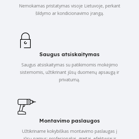
Nemokamas pristatymas visoje Lietuvoje, perkant
šildymo ar kondicionavimo įrangą.
Saugus atsiskaitymas
Saugus atsiskaitymas su patikimomis mokėjimo
sistemomis, užtikrinant jūsų duomenų apsaugą ir
privatumą.
Montavimo paslaugos
Užtikriname kokybiškas montavimo paslaugas į
jūsų namus: profesionaliai, greitai, efektyviai ir