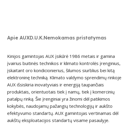
Apie AUX
D.U.K.
Nemokamas pristatymas
Kinijos gamintojas AUX įsikūrė 1986 metais ir gamina
įvairius buitinės technikos ir klimato kontrolės įrenginius,
įskaitant oro kondicionierius, šilumos siurblius bei kitą
elektroninę techniką. Klimato valdymo sprendimų rinkoje
AUX išsiskiria inovatyviais ir energiją taupančiais
produktais, orientuotais tiek į namų, tiek į komercinių
patalpų rinką. Šie įrenginiai yra žinomi dėl patikimos
kokybės, naudojamų pažangių technologijų ir aukšto
efektyvumo standartų. AUX gamintojas vertinamas dėl
aukštų eksploatacijos standartų visame pasaulyje.