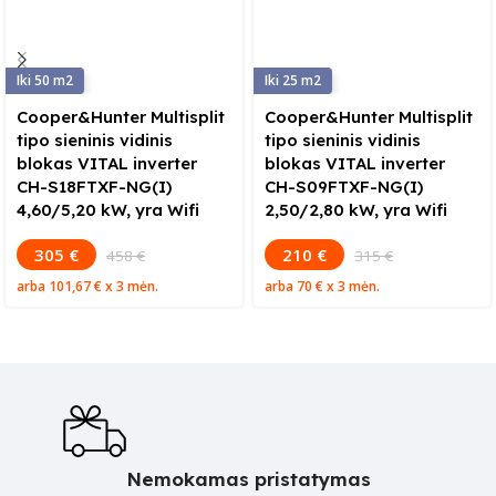
50
25
Cooper&Hunter Multisplit
Cooper&Hunter Multisplit
tipo sieninis vidinis
tipo sieninis vidinis
blokas VITAL inverter
blokas VITAL inverter
CH-S18FTXF-NG(I)
CH-S09FTXF-NG(I)
4,60/5,20 kW, yra Wifi
2,50/2,80 kW, yra Wifi
305 €
210 €
458 €
315 €
arba
101,67 €
x 3 mėn.
arba
70 €
x 3 mėn.
Nemokamas pristatymas