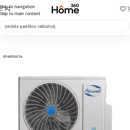
Skip to navigation
Skip to main content
Pradžia
/
Multi-Split sistemos
/
Išoriniai blokai
IŠPARDUOTA