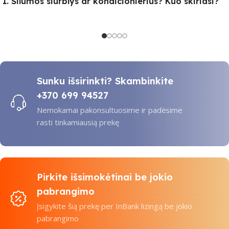
1. Šilumos siurblys ar kondicionierius? Kuo skiriasi?
Sunku išsirinkti? Skambinkite
+370 699 94527
Nemokamai pakonsultuosime ir padėsime
rasti tinkamiausią prekę
Pirkite išsimokėtinai be jokio
pabrangimo
Įsigykite šią prekę per InBank lizingą be jokio
pabrangimo