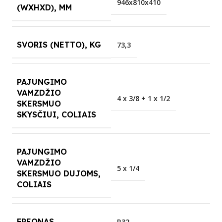
946x810x410
(WXHXD), MM
SVORIS (NETTO), KG
73,3
PAJUNGIMO
VAMZDŽIO
4 x 3/8 + 1 x 1/2
SKERSMUO
SKYSČIUI, COLIAIS
PAJUNGIMO
VAMZDŽIO
5 x 1/4
SKERSMUO DUJOMS,
COLIAIS
FREONAS
R32