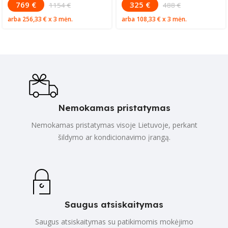
769 €
325 €
1154 €
488 €
arba
256,33 €
x 3 mėn.
arba
108,33 €
x 3 mėn.
Nemokamas pristatymas
Nemokamas pristatymas visoje Lietuvoje, perkant
šildymo ar kondicionavimo įrangą.
Saugus atsiskaitymas
Saugus atsiskaitymas su patikimomis mokėjimo