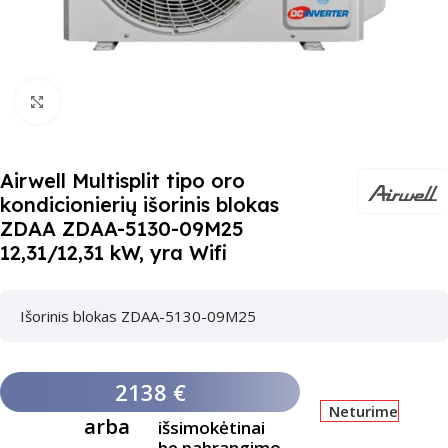
Paspauskite čia, kad padidinti
Airwell Multisplit tipo oro
kondicionierių išorinis blokas
ZDAA ZDAA-5130-09M25
12,31/12,31 kW, yra Wifi
Išorinis blokas ZDAA-5130-09M25
2138 €
Neturime
arba
išsimokėtinai
be pabrangimo