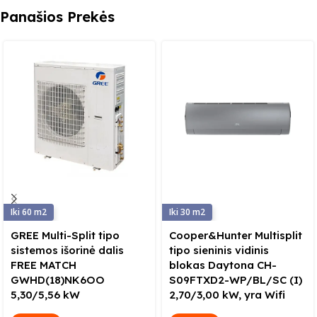
Panašios Prekės
60
30
GREE Multi-Split tipo
Cooper&Hunter Multisplit
sistemos išorinė dalis
tipo sieninis vidinis
FREE MATCH
blokas Daytona CH-
GWHD(18)NK6OO
S09FTXD2-WP/BL/SC (I)
5,30/5,56 kW
2,70/3,00 kW, yra Wifi