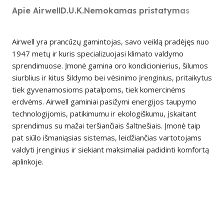
Apie Airwell
D.U.K.
Nemokamas pristatymas
Airwell yra prancūzų gamintojas, savo veiklą pradėjęs nuo
1947 metų ir kuris specializuojasi klimato valdymo
sprendimuose. Įmonė gamina oro kondicionierius, šilumos
siurblius ir kitus šildymo bei vėsinimo įrenginius, pritaikytus
tiek gyvenamosioms patalpoms, tiek komercinėms
erdvėms. Airwell gaminiai pasižymi energijos taupymo
technologijomis, patikimumu ir ekologiškumu, įskaitant
sprendimus su mažai teršiančiais šaltnešiais. Įmonė taip
pat siūlo išmaniąsias sistemas, leidžiančias vartotojams
valdyti įrenginius ir siekiant maksimaliai padidinti komfortą
aplinkoje.