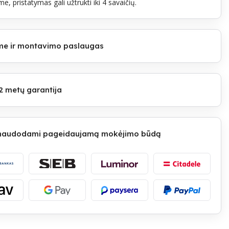
e, pristatymas gali užtrukti iki 4 savaičių.
lome ir montavimo paslaugas
2 metų garantija
 naudodami pageidaujamą mokėjimo būdą