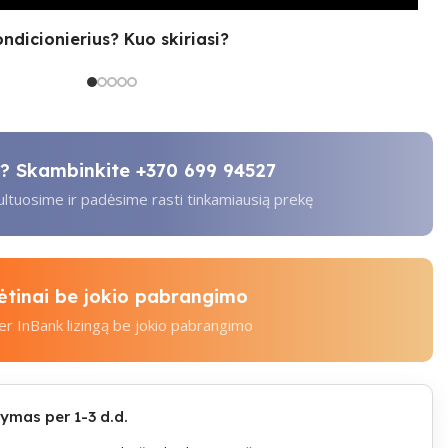
ondicionierius? Kuo skiriasi?
ti? Skambinkite
+370 699 94527
tuosime ir padėsime rasti tinkamiausią prekę
kėtinai be jokio pabrangimo
per InBank lizingą be jokio pabrangimo
mas per 1-3 d.d.