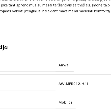
įskaitant sprendimus su mažai teršiančiais šaltnešiais. Įmonė taip 
ojams valdyti įrenginius ir siekiant maksimaliai padidinti komfortą 
ija
Airwell
AW-MFR012-H41
Mobilūs