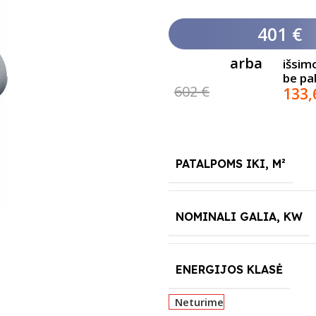
401 €
arba
išsim
be p
602 €
133
PATALPOMS IKI, M²
NOMINALI GALIA, KW
ENERGIJOS KLASĖ
Neturime