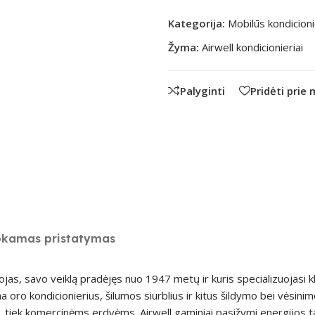
Kategorija:
Mobilūs kondicioni
Žyma:
Airwell kondicionieriai
Palyginti
Pridėti prie
kamas pristatymas
ojas, savo veiklą pradėjęs nuo 1947 metų ir kuris specializuojasi 
ro kondicionierius, šilumos siurblius ir kitus šildymo bei vėsinimo
iek komercinėms erdvėms. Airwell gaminiai pasižymi energijos 