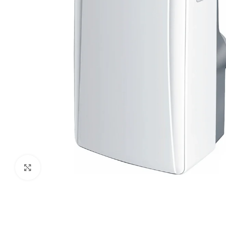
Paspauskite čia, kad padidinti