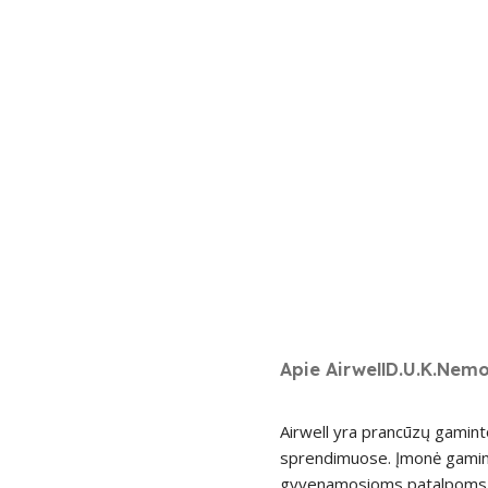
Apie Airwell
D.U.K.
Nemo
Airwell yra prancūzų gamint
sprendimuose. Įmonė gamina o
gyvenamosioms patalpoms, t