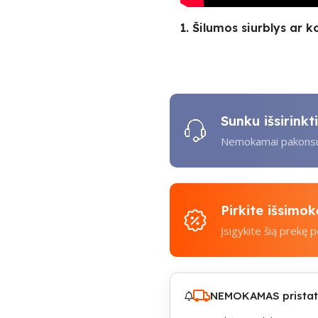
1. Šilumos siurblys ar k
Sunku išsirink
Nemokamai pakonsul
Pirkite išsimo
Įsigykite šią prekę 
NEMOKAMAS pristaty