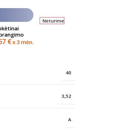
Neturime
okėtinai
abrangimo
,67
€
x 3 mėn.
40
3,52
A