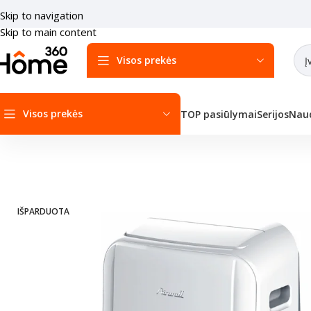
Skip to navigation
Skip to main content
Visos prekės
Visos prekės
TOP pasiūlymai
Serijos
Naud
Pradžia
/
Mobilūs kondicionieriai
/
Airwell Mobilus oro kondicionier
IŠPARDUOTA