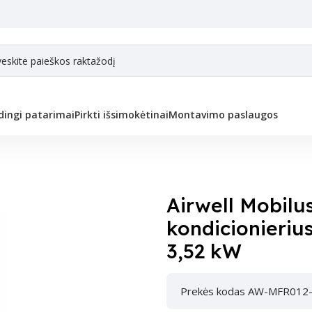
ingi patarimai
Pirkti išsimokėtinai
Montavimo paslaugos
ius AW-MFR012-H41 3,52 kW
Airwell Mobilu
kondicionieri
3,52 kW
Prekės kodas AW-MFR012