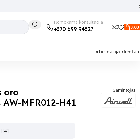
Nemokama konsultacija
0,0
+370 699 94527
Informacija klienta
s oro
Gamintojas
us AW-MFR012-H41
-H41