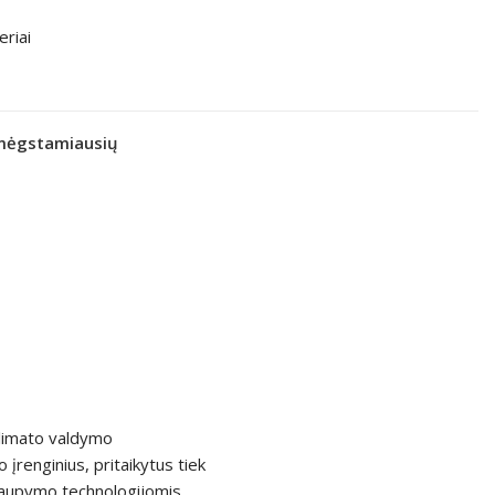
eriai
 mėgstamiausių
klimato valdymo
 įrenginius, pritaikytus tiek
taupymo technologijomis,