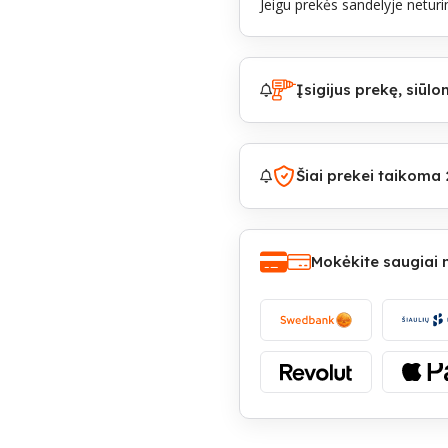
Jeigu prekės sandelyje neturim
Įsigijus prekę, siū
Šiai prekei taikoma 
Mokėkite saugiai